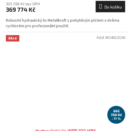
305 598 Kč bez DPH
Do košíku
369 774 Kč
Robustní hydraulický lis Metallkraft s pohyblivým pístem a dvěma
rychlostmi pro profesionální použití.
Kód:
BO4013100
Akce
302
730 Kč
–11 %
Hydraulický lis WPP 100 HBK