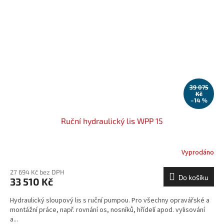
39 075
Kč
–14 %
Ruční hydraulický lis WPP 15
Vyprodáno
27 694 Kč bez DPH
Do košíku
33 510 Kč
Hydraulický sloupový lis s ruční pumpou. Pro všechny opravářské a
montážní práce, např. rovnání os, nosníků, hřídelí apod. vylisování
a...