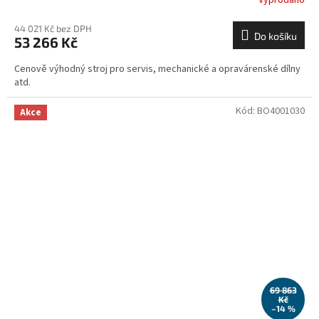
Vyprodáno
44 021 Kč bez DPH
Do košíku
53 266 Kč
Cenově výhodný stroj pro servis, mechanické a opravárenské dílny
atd.
Kód:
BO4001030
Akce
69 863
Kč
–14 %