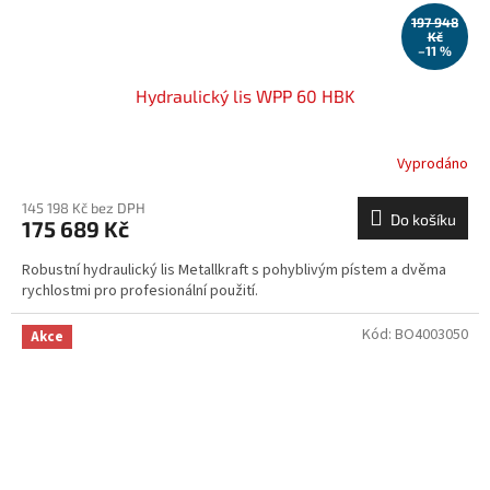
197 948
Kč
–11 %
Hydraulický lis WPP 60 HBK
Vyprodáno
145 198 Kč bez DPH
Do košíku
175 689 Kč
Robustní hydraulický lis Metallkraft s pohyblivým pístem a dvěma
rychlostmi pro profesionální použití.
Kód:
BO4003050
Akce