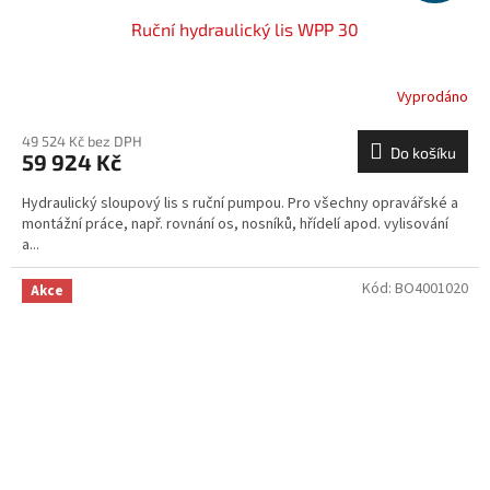
Ruční hydraulický lis WPP 30
Vyprodáno
49 524 Kč bez DPH
Do košíku
59 924 Kč
Hydraulický sloupový lis s ruční pumpou. Pro všechny opravářské a
montážní práce, např. rovnání os, nosníků, hřídelí apod. vylisování
a...
Kód:
BO4001020
Akce