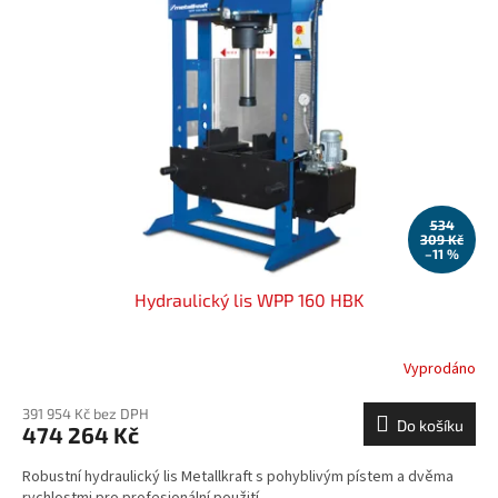
534
309 Kč
–11 %
Hydraulický lis WPP 160 HBK
Vyprodáno
391 954 Kč bez DPH
Do košíku
474 264 Kč
Robustní hydraulický lis Metallkraft s pohyblivým pístem a dvěma
rychlostmi pro profesionální použití.