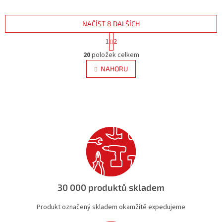
NAČÍST 8 DALŠÍCH
S
1
2
t
O
r
20
položek celkem
v
á
l
NAHORU
n
á
k
d
o
v
a
á
c
n
í
í
p
r
v
k
y
v
ý
30 000 produktů skladem
p
i
Produkt označený skladem okamžitě expedujeme
s
u