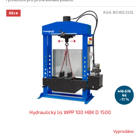
Kód:
BO4013101
Akce
416 575
Kč
–11 %
Hydraulický lis WPP 100 HBK D 1500
Vyprodáno