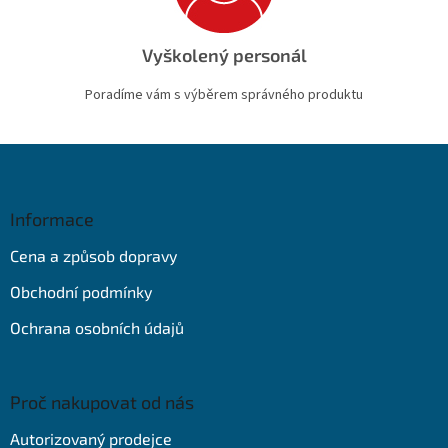
Vyškolený personál
Poradíme vám s výběrem správného produktu
Z
á
p
a
Informace
t
Cena a způsob dopravy
í
Obchodní podmínky
Ochrana osobních údajů
Proč nakupovat od nás
Autorizovaný prodejce