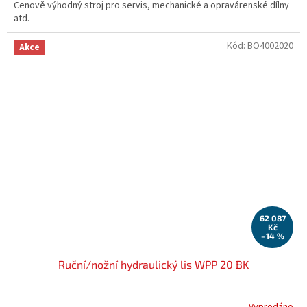
Cenově výhodný stroj pro servis, mechanické a opravárenské dílny
atd.
Kód:
BO4002020
Akce
62 087
Kč
–14 %
Ruční/nožní hydraulický lis WPP 20 BK