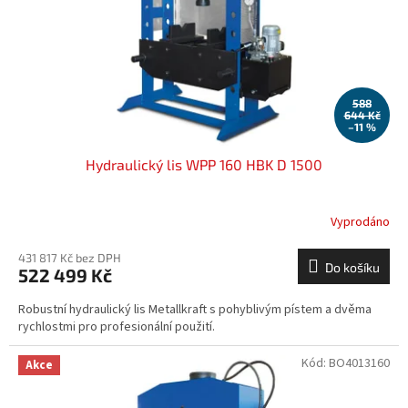
o
d
u
k
t
ů
588
644 Kč
–11 %
Hydraulický lis WPP 160 HBK D 1500
Vyprodáno
431 817 Kč bez DPH
Do košíku
522 499 Kč
Robustní hydraulický lis Metallkraft s pohyblivým pístem a dvěma
rychlostmi pro profesionální použití.
Kód:
BO4013160
Akce