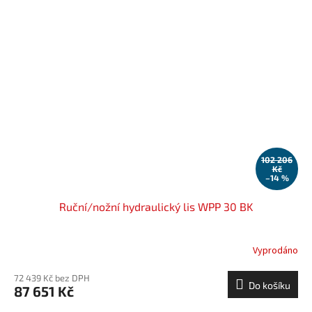
102 206
Kč
–14 %
Ruční/nožní hydraulický lis WPP 30 BK
Vyprodáno
72 439 Kč bez DPH
Do košíku
87 651 Kč