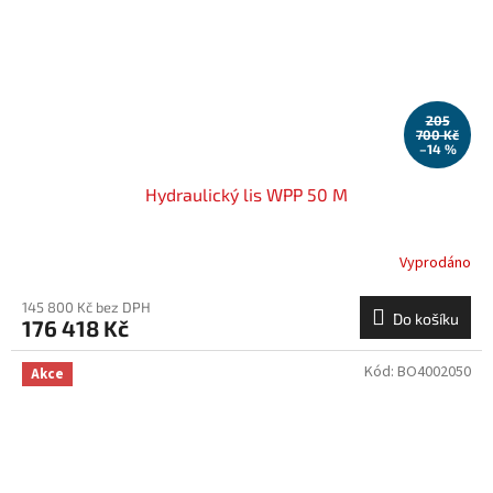
205
700 Kč
–14 %
Hydraulický lis WPP 50 M
Vyprodáno
145 800 Kč bez DPH
Do košíku
176 418 Kč
Kód:
BO4002050
Akce