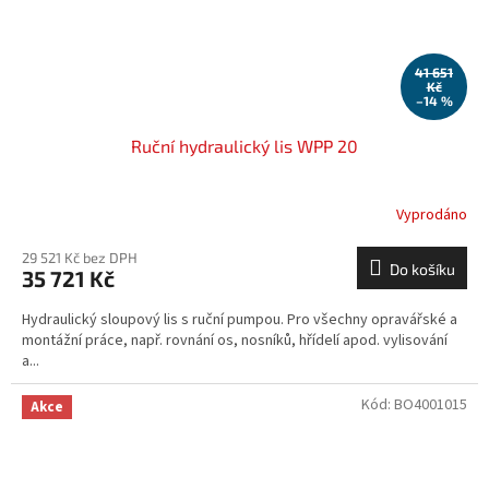
41 651
Kč
–14 %
Ruční hydraulický lis WPP 20
Vyprodáno
29 521 Kč bez DPH
Do košíku
35 721 Kč
Hydraulický sloupový lis s ruční pumpou. Pro všechny opravářské a
montážní práce, např. rovnání os, nosníků, hřídelí apod. vylisování
a...
Kód:
BO4001015
Akce