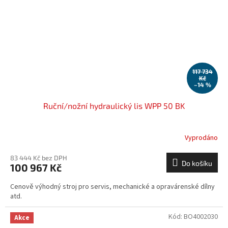
117 734
Kč
–14 %
Ruční/nožní hydraulický lis WPP 50 BK
Vyprodáno
83 444 Kč bez DPH
Do košíku
100 967 Kč
Cenově výhodný stroj pro servis, mechanické a opravárenské dílny
atd.
Kód:
BO4002030
Akce