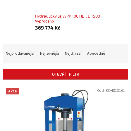
Hydraulický lis WPP 100 HBK D 1500
Vyprodáno
369 774 Kč
Ř
a
Nejprodávanější
Nejlevnější
Nejdražší
Abecedně
z
e
n
OTEVŘÍT FILTR
í
p
V
Kód:
BO4013161
r
Akce
ý
o
p
d
i
u
s
k
p
t
r
ů