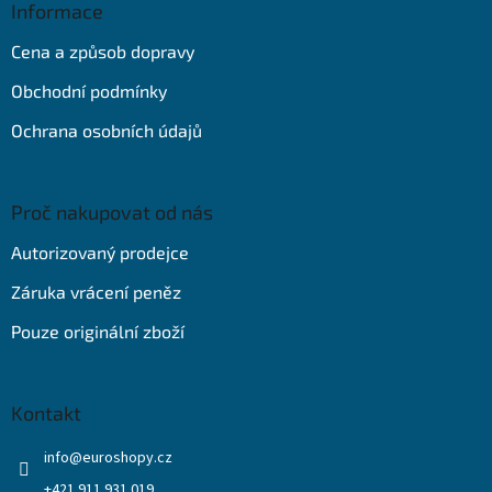
a
Informace
t
Cena a způsob dopravy
í
Obchodní podmínky
Ochrana osobních údajů
Proč nakupovat od nás
Autorizovaný prodejce
Záruka vrácení peněz
Pouze originální zboží
Kontakt
info
@
euroshopy.cz
+421 911 931 019