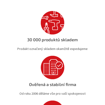
á
d
a
c
í
p
r
v
k
30 000 produktů skladem
y
v
Produkt označený skladem okamžitě expedujeme
ý
p
i
s
u
Ověřená a stabilní firma
Od roku 2006 děláme vše pro vaší spokojenost