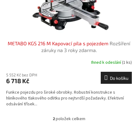
METABO KGS 216 M Kapovací píla s pojezdem
Rozšíření
záruky na 3 roky zdarma.
Ihned k odeslání
(1 ks)
5 552 Kč bez DPH
Do košíku
6 718 Kč
Funkce pojezdu pro široké obrobky. Robustní konstrukce s
hliníkového tlakového odlitku pro nejtvrdší požadavky. Efektivní
odsávání třísek...
2
položek celkem
O
v
l