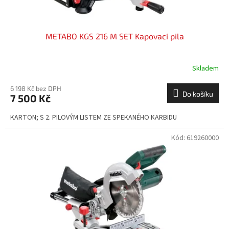
ů
METABO KGS 216 M SET Kapovací pila
Skladem
6 198 Kč bez DPH
Do košíku
7 500 Kč
KARTON; S 2. PILOVÝM LISTEM ZE SPEKANÉHO KARBIDU
Kód:
619260000