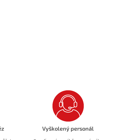
ěz
Vyškolený personál