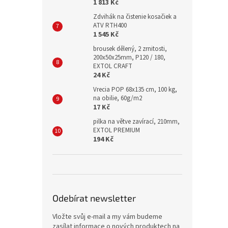
1 813 Kč
Zdvihák na čistenie kosačiek a
ATV RTH400
1 545 Kč
brousek dělený, 2 zrnitosti,
200x50x25mm, P120 / 180,
EXTOL CRAFT
24 Kč
Vrecia POP 68x135 cm, 100 kg,
na obilie, 60g/m2
17 Kč
pilka na větve zavírací, 210mm,
EXTOL PREMIUM
194 Kč
Odebírat newsletter
Vložte svůj e-mail a my vám budeme
zasílat informace o nových produktech na