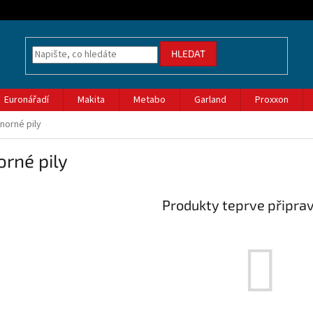
HLEDAT
Euronářadí
Makita
Metabo
Garland
Proxxon
norné pily
rné pily
Produkty teprve připra