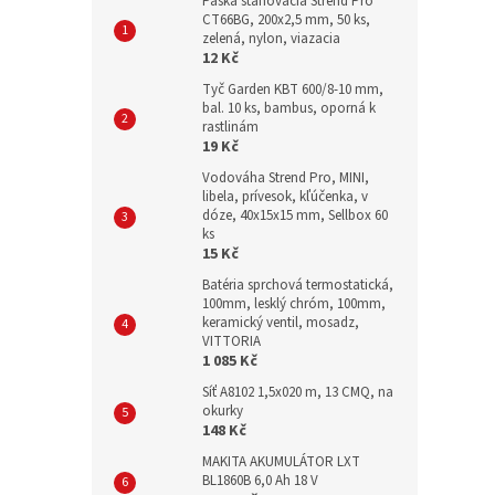
Páska sťahovacia Strend Pro
CT66BG, 200x2,5 mm, 50 ks,
zelená, nylon, viazacia
12 Kč
Tyč Garden KBT 600/8-10 mm,
bal. 10 ks, bambus, oporná k
rastlinám
19 Kč
Vodováha Strend Pro, MINI,
libela, prívesok, kľúčenka, v
dóze, 40x15x15 mm, Sellbox 60
ks
15 Kč
Batéria sprchová termostatická,
100mm, lesklý chróm, 100mm,
keramický ventil, mosadz,
VITTORIA
1 085 Kč
Síť A8102 1,5x020 m, 13 CMQ, na
okurky
148 Kč
MAKITA AKUMULÁTOR LXT
BL1860B 6,0 Ah 18 V