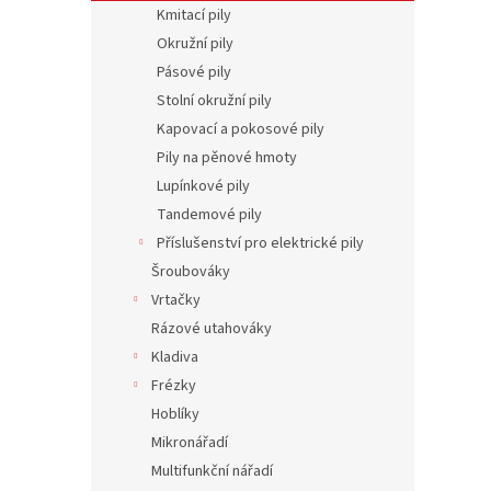
n
Kmitací pily
e
Okružní pily
l
Pásové pily
Stolní okružní pily
Kapovací a pokosové pily
Pily na pěnové hmoty
Lupínkové pily
Tandemové pily
Příslušenství pro elektrické pily
Šroubováky
Vrtačky
Rázové utahováky
Kladiva
Frézky
Hoblíky
Mikronářadí
Multifunkční nářadí