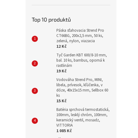
Top 10 produktů
Páska sťahovacia Strend Pro
CT66BG, 200x2,5 mm, 50 ks,
zelená, nylon, viazacia
12 Kč
Tyč Garden KBT 600/8-10 mm,
bal. 10 ks, bambus, oporná k
rastlinám
19 Kč
Vodováha Strend Pro, MINI,
libela, prívesok, kľúčenka, v
dóze, 40x15x15 mm, Sellbox 60
ks
15 Kč
Batéria sprchová termostatická,
100mm, lesklý chróm, 100mm,
keramický ventil, mosadz,
VITTORIA
1 085 Kč