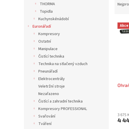
n
a
THORMA
Nejpro
e
z
Topidla
l
e
Kuchynskénádobí
V
n
Akce
Euronářadí
ý
í
Kompresory
p
p
i
r
Ostatní
s
o
Manipulace
p
d
Čistící technika
r
u
Technika na stlačený vzduch
o
k
Pneunářadí
d
t
Elektrocentrály
u
ů
Ohraň
k
Veletržní stroje
t
Nezařazeno
ů
Čistící a zahradní technika
Kompresory PROFESSIONAL
3 675 
Svařování
4 4
Tváření