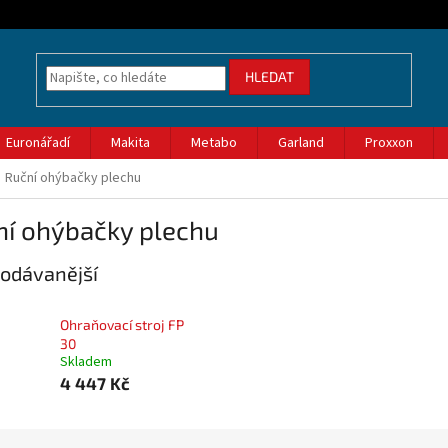
HLEDAT
Euronářadí
Makita
Metabo
Garland
Proxxon
Ruční ohýbačky plechu
ní ohýbačky plechu
odávanější
Ohraňovací stroj FP
30
Skladem
4 447 Kč