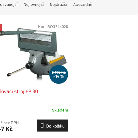
dávanější
Nejlevnější
Nejdražší
Abecedně
Kód:
BO3244028
5 176 Kč
–14 %
ovací stroj FP 30
Skladem
Kč bez DPH
Do košíku
47 Kč