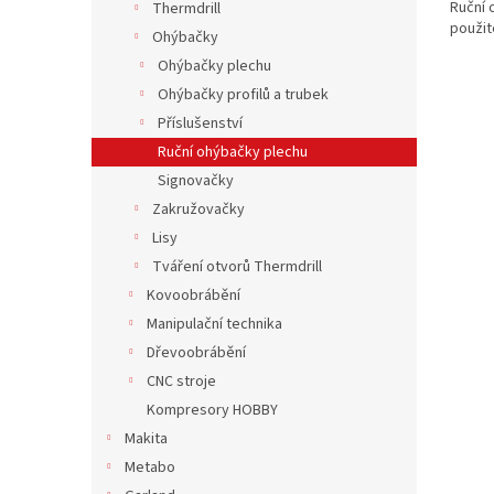
Ruční 
Thermdrill
použit
Ohýbačky
Ohýbačky plechu
Ohýbačky profilů a trubek
Příslušenství
Ruční ohýbačky plechu
Signovačky
Zakružovačky
Lisy
Tváření otvorů Thermdrill
Kovoobrábění
Manipulační technika
Dřevoobrábění
CNC stroje
Kompresory HOBBY
Makita
Metabo