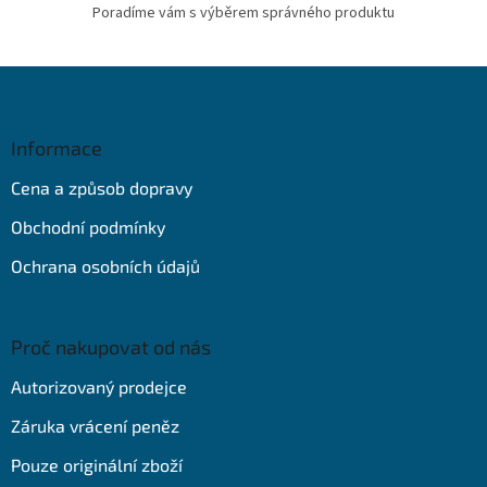
Poradíme vám s výběrem správného produktu
Z
á
p
a
Informace
t
Cena a způsob dopravy
í
Obchodní podmínky
Ochrana osobních údajů
Proč nakupovat od nás
Autorizovaný prodejce
Záruka vrácení peněz
Pouze originální zboží