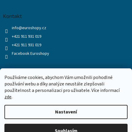
Kontakt
info
@
euroshopy.cz
+421 911 931 019
+421 911 931 019
Facebook Euroshopy
Přijímáme online platby
Používáme cookies, abychom Vám umožnili pohodlné
používání webu a díky analýze neustále zlepšovali
použitelnost a personalizaci pro uživatele. Více informací
zde
.
Nastavení
Vytvořil Shoptet
Souhlasím
Copyright 2026
Euroshopy
. Všechna práva vyhrazena.