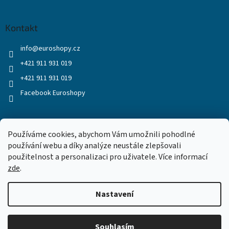
Kontakt
info
@
euroshopy.cz
+421 911 931 019
+421 911 931 019
Facebook Euroshopy
Přijímáme online platby
Používáme cookies, abychom Vám umožnili pohodlné
používání webu a díky analýze neustále zlepšovali
použitelnost a personalizaci pro uživatele. Více informací
zde
.
Nastavení
Vytvořil Shoptet
Souhlasím
Copyright 2026
Euroshopy
. Všechna práva vyhrazena.