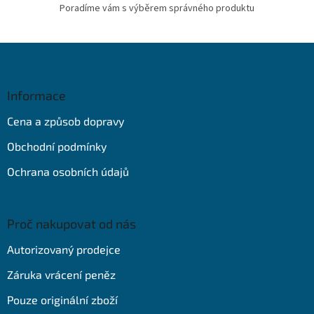
Poradíme vám s výběrem správného produktu
Z
á
p
a
Informace
t
Cena a způsob dopravy
í
Obchodní podmínky
Ochrana osobních údajů
Proč nakupovat od nás
Autorizovaný prodejce
Záruka vrácení peněz
Pouze originální zboží