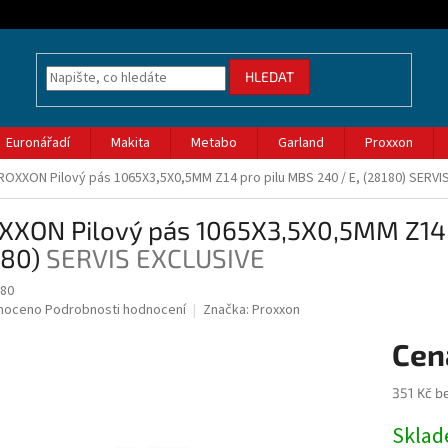
HLEDAT
Euronářadí
Makita
Metabo
Garland
Proxxon
ROXXON Pilový pás 1065X3,5X0,5MM Z14 pro pilu MBS 240 / E, (28180)
SERVI
XXON Pilový pás 1065X3,5X0,5MM Z14 p
180)
SERVIS EXCLUSIVE
180
né
noceno
Podrobnosti hodnocení
Značka:
Proxxon
ní
u
351 Kč b
Měrná
Skla
cena:
ek.