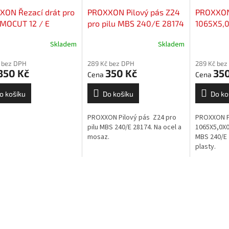
XON Řezací drát pro
PROXXON Pilový pás Z24
PROXXON 
MOCUT 12 / E
pro pilu MBS 240/E 28174
1065X5,
82)
SERVIS
pilu MBS
Skladem
Skladem
USIVE
 bez DPH
289 Kč bez DPH
289 Kč bez
350 Kč
350 Kč
350
o košíku
Do košíku
Do ko
PROXXON Pilový pás Z24 pro
PROXXON P
pilu MBS 240/E 28174. Na ocel a
1065X5,0X0
mosaz.
MBS 240/E 
plasty.