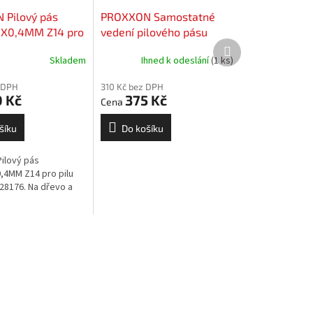
Pilový pás
PROXXON Samostatné
0X0,4MM Z14 pro
vedení pilového pásu
Další
 240/E 28176
(28187)
SERVIS
produkt
Skladem
Ihned k odeslání
(1 ks)
EXCLUSIVE
 DPH
310 Kč bez DPH
 Kč
375 Kč
šíku
Do košíku
ilový pás
,4MM Z14 pro pilu
28176. Na dřevo a