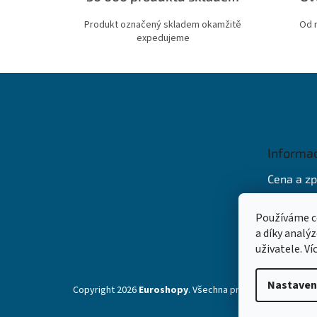
Produkt označený skladem okamžitě
Od 
expedujeme
Z
á
p
a
t
Informa
í
Cena a z
Obchodní
Používáme c
Ochrana 
a díky analý
uživatele. V
Nastaven
Copyright 2026
Euroshopy
. Všechna práva vyhrazena.