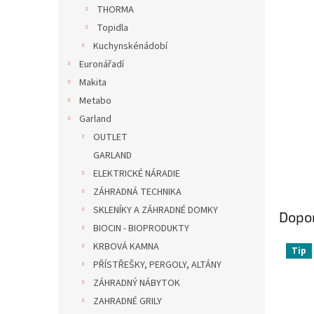
n
THORMA
e
Topidla
l
Kuchynskénádobí
Euronářadí
Makita
Metabo
Garland
OUTLET
GARLAND
ELEKTRICKÉ NÁRADIE
ZÁHRADNÁ TECHNIKA
SKLENÍKY A ZÁHRADNÉ DOMKY
Dopo
BIOCIN - BIOPRODUKTY
KRBOVÁ KAMNA
Tip
PŘÍSTŘEŠKY, PERGOLY, ALTÁNY
ZÁHRADNÝ NÁBYTOK
ZAHRADNÉ GRILY