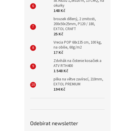
Síť A8102 1,5x020 m, 13 CMQ, na
okurky
148 Kč
brousek dělený, 2 zrnitosti,
200x50x25mm, P120 / 180,
EXTOL CRAFT
25 Kč
Vrecia POP 68x135 cm, 100 kg,
na obilie, 60g/m2
17 Kč
Zdvihák na čistenie kosačiek a
ATV RTH400
1 548 Kč
pilka na větve zavírací, 210mm,
EXTOL PREMIUM
194 Kč
Odebírat newsletter