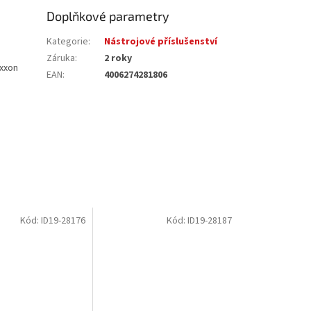
Doplňkové parametry
Kategorie
:
Nástrojové příslušenství
Záruka
:
2 roky
oxxon
EAN
:
4006274281806
Kód:
ID19-28176
Kód:
ID19-28187