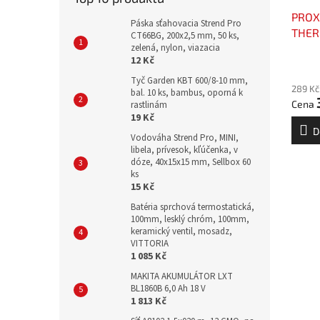
PROX
Páska sťahovacia Strend Pro
THER
CT66BG, 200x2,5 mm, 50 ks,
zelená, nylon, viazacia
(280
12 Kč
EXCL
Tyč Garden KBT 600/8-10 mm,
289 Kč
bal. 10 ks, bambus, oporná k
rastlinám
19 Kč
D
Vodováha Strend Pro, MINI,
libela, prívesok, kľúčenka, v
dóze, 40x15x15 mm, Sellbox 60
ks
15 Kč
Batéria sprchová termostatická,
100mm, lesklý chróm, 100mm,
keramický ventil, mosadz,
VITTORIA
1 085 Kč
MAKITA AKUMULÁTOR LXT
BL1860B 6,0 Ah 18 V
1 813 Kč