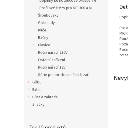
Doplňky ke kotoučové brusce TG
Det
Profilové frézy pro MT 300 a M
Šroubováky
Popi
Gola sady
Prox
Klíče
MIC
Ráčny
Použi
Rozm
Hlavice
Poče
Ruční nářadí 230V
tvrz
Ostatní zařízení
Ruční nářadí 12V
Série poloprofesionálních zaří
Nevyb
GÜDE
Extol
Dílna a zahrada
Značky
Top 10 produktů