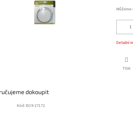
Můžeme d
Detailní 
TISK
ručujeme dokoupit
Kód:
ID19-27172