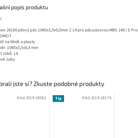
ailní popis produktu
s:
xon 28180 pilový pás 1065x3,5x0,5mm Z 14 pro pilu pásovou MBS 240 / E Pr
ROMOT
tí: na hliník a plasty
ěr: 1065x3,5x0,5 mm
t zubů: 14
ené zuby
rali jste si? Zkuste podobné produkty
Kód:
ID19-28082
Kód:
ID19-28174
Tip