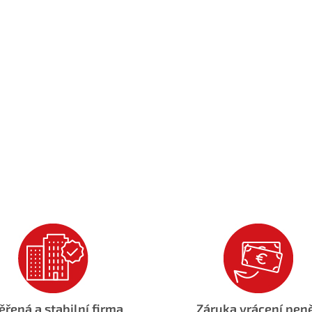
ěřená a stabilní firma
Záruka vrácení pen