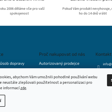
roku 2006 děláme vše pro vaší
Pokud Vám produkt nevyhovuje,
spokojenost
ho do 14 dnů vrátit
ce
Proč nakupovat od nás
Kontakt
působ dopravy
Autorizovaný prodejce
info
@
+421 
 podmínky
Záruka vrácení peněz
ookies, abychom Vám umožnili pohodlné používání webu
+421 
osobních údajů
Pouze originální zboží
ze neustále zlepšovali použitelnost a personalizaci pro
Faceb
íce informací
zde
.
í