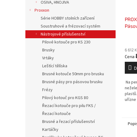
OSIVA, HNOJIVA
Proxxon
Série HOBBY stolních zařízení
PROX
Pásov
Soustruhové a frézovací systém
SERV
Nástrojové příslušenství
Pilové kotouče pro KS 230
Brusky
6 612 
Vrtáky
Leštící tělíska
D
Brusné kotouče 50mm pro brusku
Brusné pásy pro pásovou brusku
Na per
nežele
Frézy
plastů
Pilový kotouč pro KGS 80
uřízne
kerami
Řezací kotouče pro pilu FKS /
Řezací kotouče
Brusné a řezací příslušenství
Popi
Kartáčky