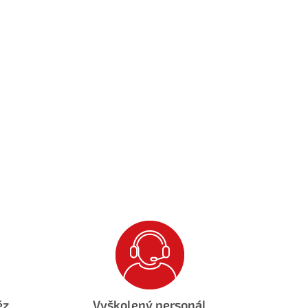
ěz
Vyškolený personál