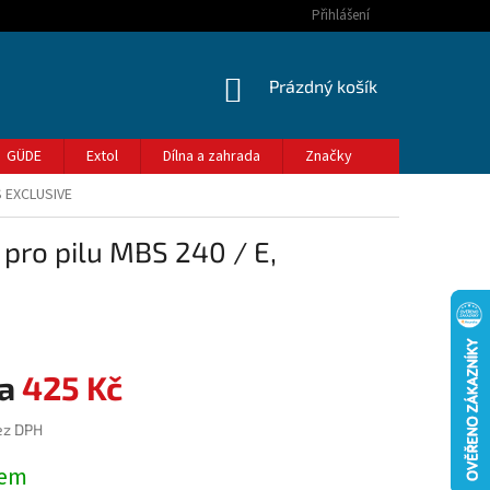
Přihlášení
NÁKUPNÍ
Prázdný košík
KOŠÍK
GÜDE
Extol
Dílna a zahrada
Značky
S EXCLUSIVE
ro pilu MBS 240 / E,
425 Kč
ez DPH
dem