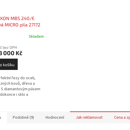
XON MBS 240/E
á MICRO pila 27172
IS EXCLUSIVE
Skladem
Kč bez DPH
8 000 Kč
o košíku
fektní řezy do oceli,
zných kovů, dřeva a
. S diamantovým pásem
 dokonce i sklo a
ku.
s
Podobné (9)
Hodnocení
Jak reklamovat
Cena a z