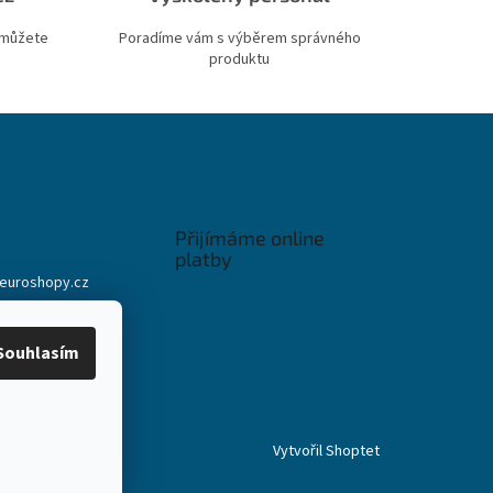
 můžete
Poradíme vám s výběrem správného
produktu
Přijímáme online
platby
euroshopy.cz
911 931 019
911 931 019
Souhlasím
ook Euroshopy
Vytvořil Shoptet