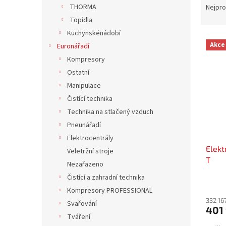
n
a
THORMA
Nejpro
e
z
Topidla
l
e
Kuchynskénádobí
V
n
Akce
Euronářadí
ý
í
Kompresory
p
p
i
r
Ostatní
s
o
Manipulace
p
d
Čistící technika
r
u
Technika na stlačený vzduch
o
k
Pneunářadí
d
t
Elektrocentrály
u
ů
Elekt
k
Veletržní stroje
T
t
Nezařazeno
ů
Čistící a zahradní technika
Kompresory PROFESSIONAL
332 16
Svařování
401
Tváření