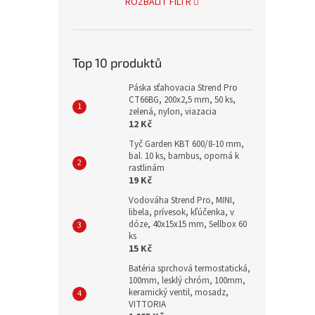
ROZBALIT FILTR
Top 10 produktů
Páska sťahovacia Strend Pro
CT66BG, 200x2,5 mm, 50 ks,
zelená, nylon, viazacia
12 Kč
Tyč Garden KBT 600/8-10 mm,
bal. 10 ks, bambus, oporná k
rastlinám
19 Kč
Vodováha Strend Pro, MINI,
libela, prívesok, kľúčenka, v
dóze, 40x15x15 mm, Sellbox 60
ks
15 Kč
Batéria sprchová termostatická,
100mm, lesklý chróm, 100mm,
keramický ventil, mosadz,
VITTORIA