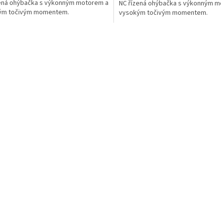
ená ohýbačka s výkonným motorem a
NC řízená ohýbačka s výkonným m
ým točivým momentem.
vysokým točivým momentem.
O
v
l
á
d
a
c
í
p
r
v
k
y
v
ý
p
i
s
u