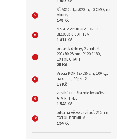
1 085 Kč
Síť A8102 1,5x020 m, 13 CMQ, na
okurky
148 Kč
MAKITA AKUMULÁTOR LXT
BL1860B 6,0 Ah 18 V
1 813 Kč
brousek dělený, 2 zrnitosti,
200x50x25mm, P120 / 180,
EXTOL CRAFT
25 Kč
Vrecia POP 68x135 cm, 100 kg,
na obilie, 60g/m2
17 Kč
Zdvihák na čistenie kosačiek a
ATV RTH400
1 548 Kč
pilka na větve zavírací, 210mm,
EXTOL PREMIUM
194 Kč