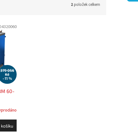
2
položek celkem
O4320060
379 056
Kč
–11 %
 BM 60-
yprodáno
 košíku