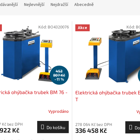
dávanější
Nejlevnější
Nejdražší
Abecedně
Kód:
BO4320076
Kód:
B
Akce
452
807 Kč
–11 %
rická ohýbačka trubek BM 76 -
Elektrická ohýbačka trubek
T
Vyprodáno
V
7 Kč bez DPH
278 064 Kč bez DPH
Do košíku
Do
 922 Kč
336 458 Kč