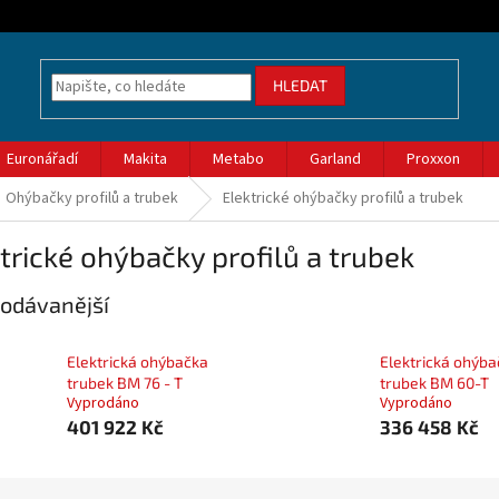
HLEDAT
Euronářadí
Makita
Metabo
Garland
Proxxon
Ohýbačky profilů a trubek
Elektrické ohýbačky profilů a trubek
trické ohýbačky profilů a trubek
odávanější
Elektrická ohýbačka
Elektrická ohýba
trubek BM 76 - T
trubek BM 60-T
Vyprodáno
Vyprodáno
401 922 Kč
336 458 Kč