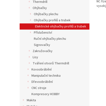
NC říz
Thermdrill
vysok
Ohýbačky
Ohýbačky plechu
Ohýbačky profilů a trubek
Elektrické ohýbačky profilů a trubek
Příslušenství
Ruční ohýbačky plechu
Signovačky
Zakružovačky
Lisy
Tváření otvorů Thermdrill
Kovoobrábění
Manipulační technika
Dřevoobrábění
CNC stroje
Kompresory HOBBY
Makita