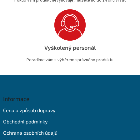
Pokud Vám produkt nevyhovuje, můžete ho do 14 dnů vrátit
Vyškolený personál
Poradíme vám s výběrem správného produktu
Z
á
p
a
Informace
t
Cena a způsob dopravy
í
Obchodní podmínky
Ochrana osobních údajů