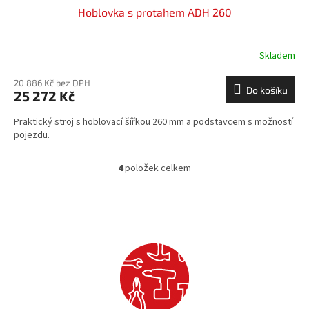
Hoblovka s protahem ADH 260
Skladem
20 886 Kč bez DPH
Do košíku
25 272 Kč
Praktický stroj s hoblovací šířkou 260 mm a podstavcem s možností
pojezdu.
4
položek celkem
O
v
l
á
d
a
c
í
p
r
v