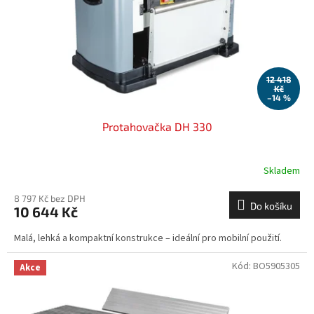
o
d
u
k
t
ů
12 418
Kč
–14 %
Protahovačka DH 330
Skladem
8 797 Kč bez DPH
Do košíku
10 644 Kč
Malá, lehká a kompaktní konstrukce – ideální pro mobilní použití.
Kód:
BO5905305
Akce