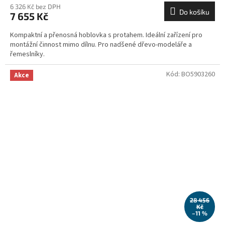
6 326 Kč bez DPH
Do košíku
7 655 Kč
Kompaktní a přenosná hoblovka s protahem. Ideální zařízení pro
montážní činnost mimo dílnu. Pro nadšené dřevo-modeláře a
řemeslníky.
Kód:
BO5903260
Akce
28 456
Kč
–11 %