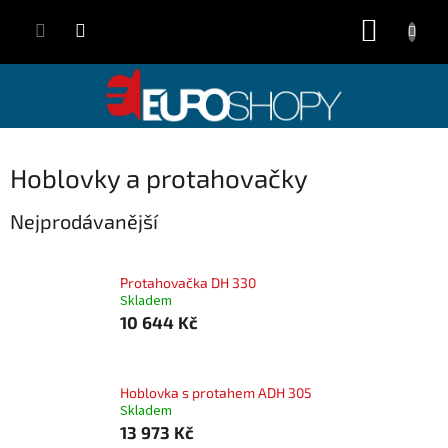
Přejít
NÁKUP
na
obsah
KOŠÍK
Hoblovky a protahovačky
Nejprodávanější
Protahovačka DH 330
Skladem
10 644 Kč
Hoblovka s protahem ADH 305
Skladem
13 973 Kč