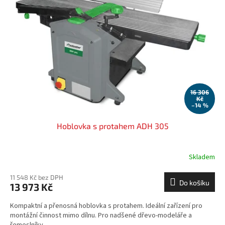
16 306
Kč
–14 %
Hoblovka s protahem ADH 305
Skladem
11 548 Kč bez DPH
Do košíku
13 973 Kč
Kompaktní a přenosná hoblovka s protahem. Ideální zařízení pro
montážní činnost mimo dílnu. Pro nadšené dřevo-modeláře a
řemeslníky.