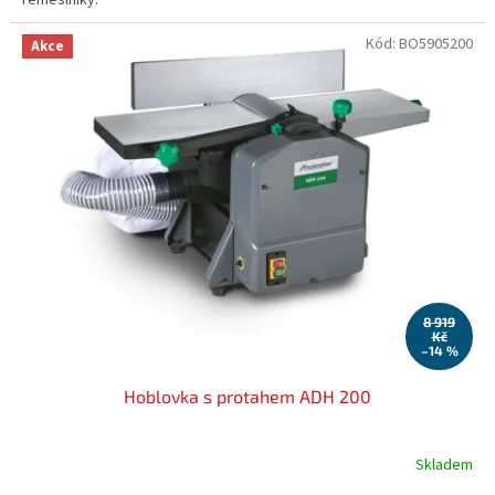
Kód:
BO5905200
Akce
8 919
Kč
–14 %
Hoblovka s protahem ADH 200
Skladem