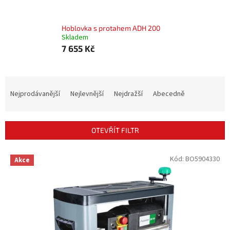
Hoblovka s protahem ADH 200
Skladem
7 655 Kč
Ř
a
Nejprodávanější
Nejlevnější
Nejdražší
Abecedně
z
e
n
OTEVŘÍT FILTR
í
p
V
Kód:
BO5904330
r
Akce
ý
o
p
d
i
u
s
k
p
t
r
ů