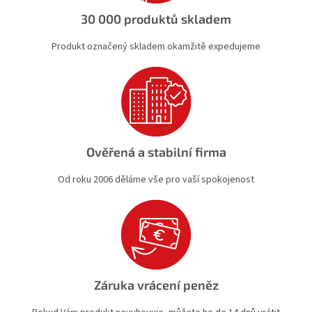
k
30 000 produktů skladem
y
v
Produkt označený skladem okamžitě expedujeme
ý
p
i
s
u
Ověřená a stabilní firma
Od roku 2006 děláme vše pro vaší spokojenost
Záruka vrácení peněz