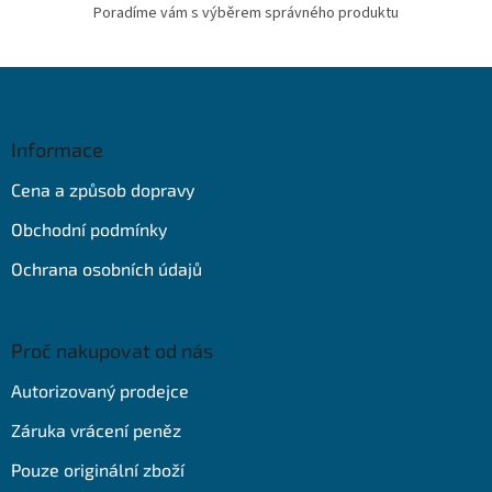
Poradíme vám s výběrem správného produktu
Z
á
p
a
Informace
t
Cena a způsob dopravy
í
Obchodní podmínky
Ochrana osobních údajů
Proč nakupovat od nás
Autorizovaný prodejce
Záruka vrácení peněz
Pouze originální zboží