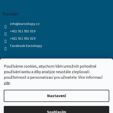
Kontakt
info
@
euroshopy.cz
+421 911 931 019
+421 911 931 019
Facebook Euroshopy
Přijímáme online platby
Používáme cookies, abychom Vám umožnili pohodlné
používání webu a díky analýze neustále zlepšovali
použitelnost a personalizaci pro uživatele. Více informací
zde
.
Nastavení
Vytvořil Shoptet
Souhlasím
Copyright 2026
Euroshopy
. Všechna práva vyhrazena.