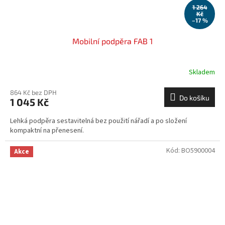
1 264
Kč
–17 %
Mobilní podpěra FAB 1
Skladem
864 Kč bez DPH
Do košíku
1 045 Kč
Lehká podpěra sestavitelná bez použití nářadí a po složení
kompaktní na přenesení.
Kód:
BO5900004
Akce