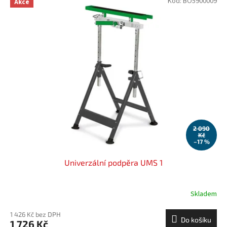
Kód:
BO5900009
Akce
2 090
Kč
–17 %
Univerzální podpěra UMS 1
Skladem
1 426 Kč bez DPH
Do košíku
1 726 Kč