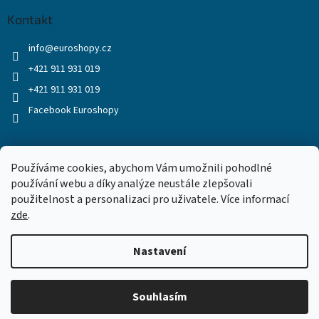
Kontakt
info
@
euroshopy.cz
+421 911 931 019
+421 911 931 019
Facebook Euroshopy
Přijímáme online platby
Používáme cookies, abychom Vám umožnili pohodlné
používání webu a díky analýze neustále zlepšovali
použitelnost a personalizaci pro uživatele. Více informací
zde
.
Nastavení
Vytvořil Shoptet
Souhlasím
Copyright 2026
Euroshopy
. Všechna práva vyhrazena.