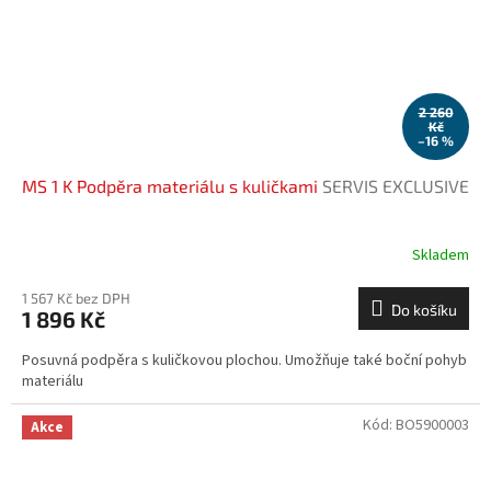
2 260
Kč
–16 %
MS 1 K Podpěra materiálu s kuličkami
SERVIS EXCLUSIVE
Skladem
1 567 Kč bez DPH
Do košíku
1 896 Kč
Posuvná podpěra s kuličkovou plochou. Umožňuje také boční pohyb
materiálu
Kód:
BO5900003
Akce