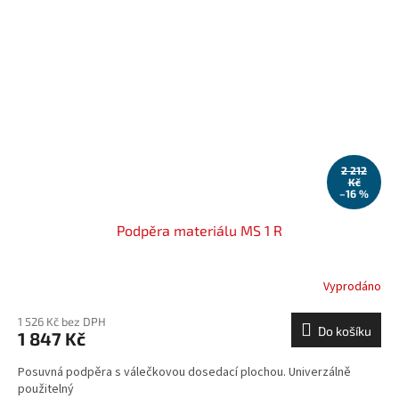
2 212
Kč
–16 %
Podpěra materiálu MS 1 R
Vyprodáno
1 526 Kč bez DPH
Do košíku
1 847 Kč
Posuvná podpěra s válečkovou dosedací plochou. Univerzálně
použitelný