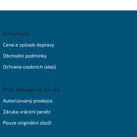
Z
á
p
a
Informace
t
Cena a způsob dopravy
í
Obchodní podmínky
Ochrana osobních údajů
Proč nakupovat od nás
Autorizovaný prodejce
Záruka vrácení peněz
Pouze originální zboží