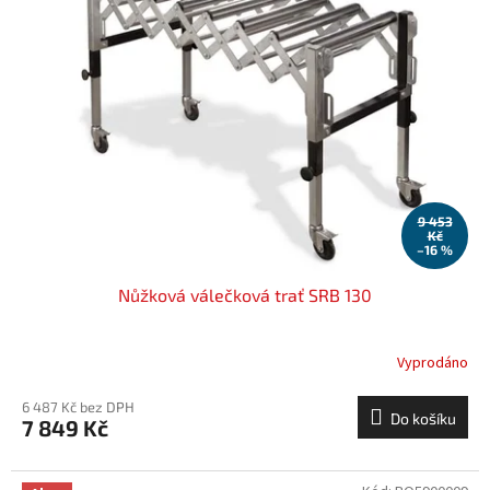
9 453
Kč
–16 %
Nůžková válečková trať SRB 130
Vyprodáno
6 487 Kč bez DPH
Do košíku
7 849 Kč