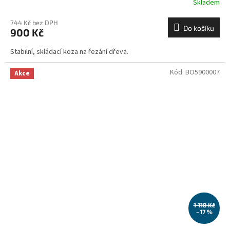
Skladem
744 Kč bez DPH
Do košíku
900 Kč
Stabilní, skládací koza na řezání dřeva.
Kód:
BO5900007
Akce
1 118 Kč
–17 %