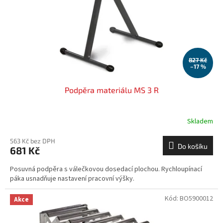
o
d
u
k
t
ů
827 Kč
–17 %
Podpěra materiálu MS 3 R
Skladem
563 Kč bez DPH
Do košíku
681 Kč
Posuvná podpěra s válečkovou dosedací plochou. Rychloupínací
páka usnadňuje nastavení pracovní výšky.
Kód:
BO5900012
Akce