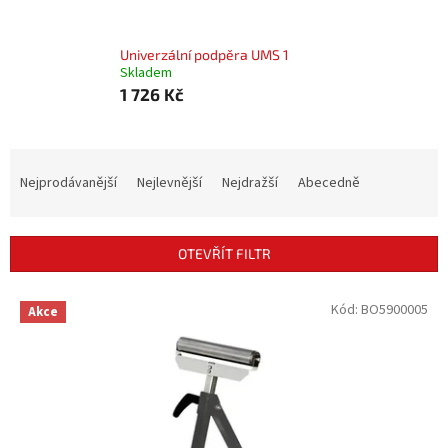
Univerzální podpěra UMS 1
Skladem
1 726 Kč
Ř
a
Nejprodávanější
Nejlevnější
Nejdražší
Abecedně
z
e
n
OTEVŘÍT FILTR
í
p
V
Kód:
BO5900005
r
Akce
ý
o
p
d
i
u
s
k
p
t
r
ů