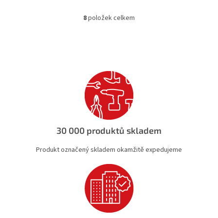
8
položek celkem
O
v
l
á
d
a
c
í
p
r
v
k
30 000 produktů skladem
y
v
Produkt označený skladem okamžitě expedujeme
ý
p
i
s
u