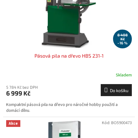
o
d
u
k
t
ů
8 408
Kč
–16 %
Pásová pila na dřevo HBS 231-1
Skladem
5 784 Kč bez DPH
Do košíku
6 999 Kč
Kompaktní pásová pila na dřevo pro náročné hobby použití a
domácí dílnu.
Kód:
BO5900473
Akce