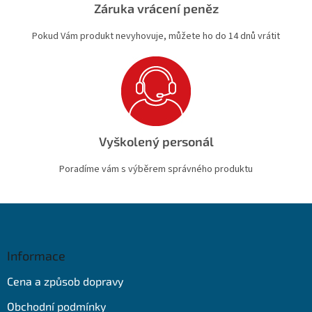
Záruka vrácení peněz
Pokud Vám produkt nevyhovuje, můžete ho do 14 dnů vrátit
Vyškolený personál
Poradíme vám s výběrem správného produktu
Z
á
p
a
Informace
t
Cena a způsob dopravy
í
Obchodní podmínky