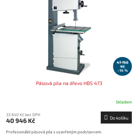
47 750
Kč
–14 %
Pásová pila na dřevo HBS 473
Skladem
33 840 Kč bez DPH
Do košíku
40 946 Kč
Profesionální pásová pila s uzavřeným podstavcem.