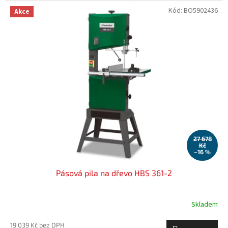
Kód:
BO5902436
Akce
27 678
Kč
–16 %
Pásová pila na dřevo HBS 361-2
Skladem
19 039 Kč bez DPH