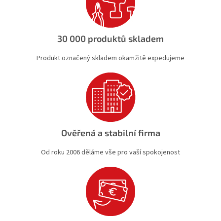
p
r
v
k
30 000 produktů skladem
y
v
Produkt označený skladem okamžitě expedujeme
ý
p
i
s
u
Ověřená a stabilní firma
Od roku 2006 děláme vše pro vaší spokojenost