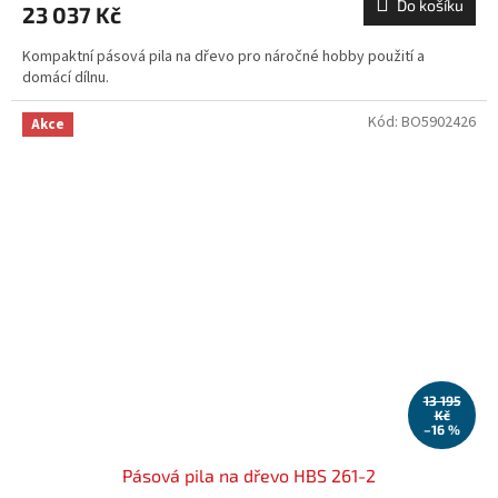
Do košíku
23 037 Kč
Kompaktní pásová pila na dřevo pro náročné hobby použití a
domácí dílnu.
Kód:
BO5902426
Akce
13 195
Kč
–16 %
Pásová pila na dřevo HBS 261-2