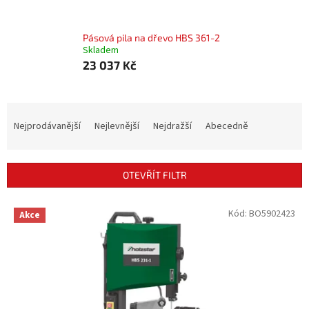
Pásová pila na dřevo HBS 361-2
Skladem
23 037 Kč
Ř
a
Nejprodávanější
Nejlevnější
Nejdražší
Abecedně
z
e
n
OTEVŘÍT FILTR
í
p
V
Kód:
BO5902423
r
Akce
ý
o
p
d
i
u
s
k
p
t
r
ů