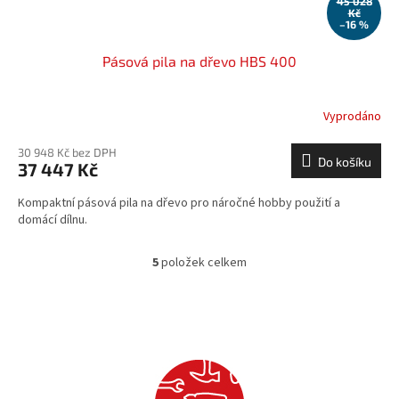
45 028
Kč
–16 %
Pásová pila na dřevo HBS 400
Vyprodáno
30 948 Kč bez DPH
Do košíku
37 447 Kč
Kompaktní pásová pila na dřevo pro náročné hobby použití a
domácí dílnu.
5
položek celkem
O
v
l
á
d
a
c
í