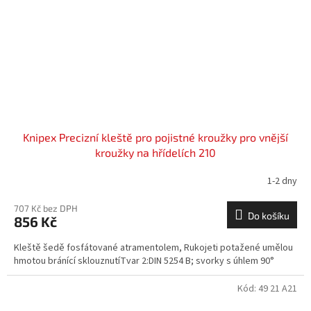
Knipex Precizní kleště pro pojistné kroužky pro vnější
kroužky na hřídelích 210
1-2 dny
707 Kč bez DPH
Do košíku
856 Kč
Kleště šedě fosfátované atramentolem, Rukojeti potažené umělou
hmotou bránící sklouznutíTvar 2:DIN 5254 B; svorky s úhlem 90°
Kód:
49 21 A21