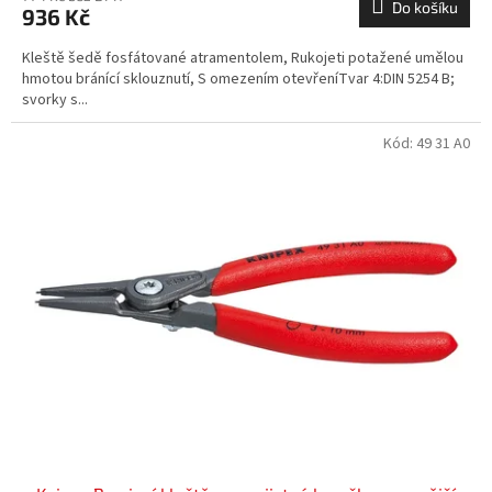
Do košíku
936 Kč
Kleště šedě fosfátované atramentolem, Rukojeti potažené umělou
hmotou bránící sklouznutí, S omezením otevřeníTvar 4:DIN 5254 B;
svorky s...
Kód:
49 31 A0