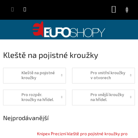
Přejít
NÁKUP
na
obsah
KOŠÍK
Kleště na pojistné kroužky
Kleště na pojistné
Pro vnitřní kroužky
kroužky
v otvorech
Pro rozpěr.
Pro vnější kroužky
kroužky na hřídel.
na hřídel.
Nejprodávanější
Knipex Precizní kleště pro pojistné kroužky pro