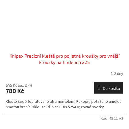
Knipex Precizní kleště pro pojistné kroužky pro vnější
kroužky na hřídelích 225
1-2 dny
645 Kč bez DPH
Do košíku
780 Kč
Kleště šedě fosfátované atramentolem, Rukojeti potažené umělou
hmotou bránící sklouznutíTvar 1:DIN 5254 A; rovné svorky
Kód:
49 11 A2