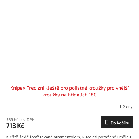
Knipex Precizní kleště pro pojistné kroužky pro vnější
kroužky na hřídelích 180
1-2 dny
589 Kč bez DPH
Do košíku
713 Kč
Kleště šedě fosfátované atramentolem, Rukojeti potažené umělou