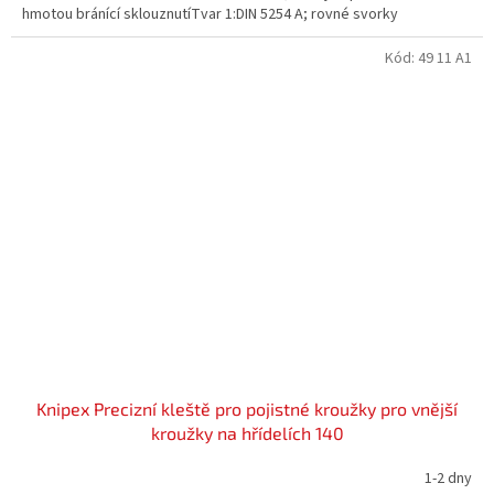
hmotou bránící sklouznutíTvar 1:DIN 5254 A; rovné svorky
Kód:
49 11 A1
Knipex Precizní kleště pro pojistné kroužky pro vnější
kroužky na hřídelích 140
1-2 dny