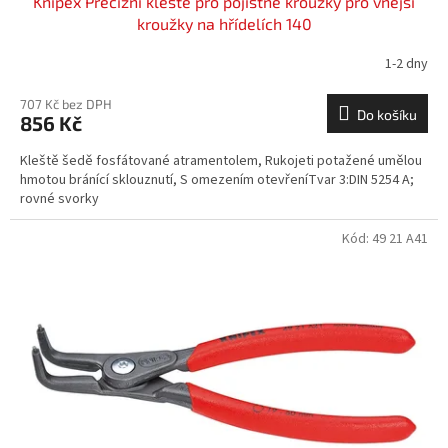
Knipex Precizní kleště pro pojistné kroužky pro vnější
kroužky na hřídelích 140
1-2 dny
707 Kč bez DPH
Do košíku
856 Kč
Kleště šedě fosfátované atramentolem, Rukojeti potažené umělou
hmotou bránící sklouznutí, S omezením otevřeníTvar 3:DIN 5254 A;
rovné svorky
Kód:
49 21 A41