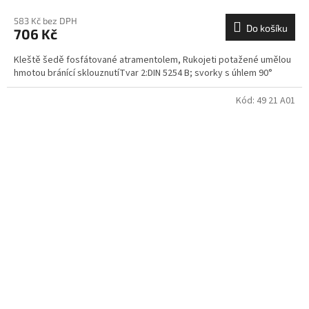
583 Kč bez DPH
Do košíku
706 Kč
Kleště šedě fosfátované atramentolem, Rukojeti potažené umělou
hmotou bránící sklouznutíTvar 2:DIN 5254 B; svorky s úhlem 90°
Kód:
49 21 A01