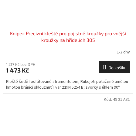
Knipex Precizní kleště pro pojistné kroužky pro vnější
kroužky na hřídelích 305
1-2 dny
1 217 Kč bez DPH
Do košíku
1 473 Kč
Kleště šedě fosfátované atramentolem, Rukojeti potažené umělou
hmotou bránící sklouznutíTvar 2:DIN 5254 B; svorky s úhlem 90°
Kód:
49 21 A31