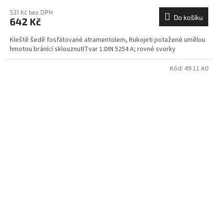
531 Kč bez DPH
Do košíku
642 Kč
Kleště šedě fosfátované atramentolem, Rukojeti potažené umělou
hmotou bránící sklouznutíTvar 1:DIN 5254 A; rovné svorky
Kód:
49 11 A0