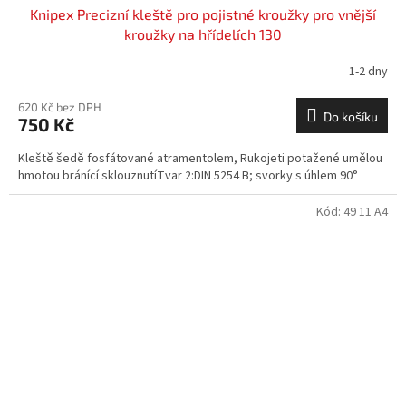
Knipex Precizní kleště pro pojistné kroužky pro vnější
kroužky na hřídelích 130
1-2 dny
620 Kč bez DPH
Do košíku
750 Kč
Kleště šedě fosfátované atramentolem, Rukojeti potažené umělou
hmotou bránící sklouznutíTvar 2:DIN 5254 B; svorky s úhlem 90°
Kód:
49 11 A4