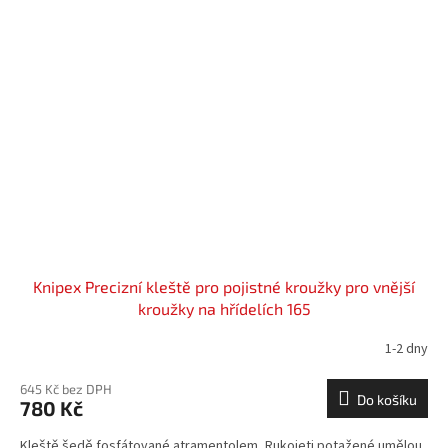
Knipex Precizní kleště pro pojistné kroužky pro vnější
kroužky na hřídelích 165
1-2 dny
645 Kč bez DPH
Do košíku
780 Kč
Kleště šedě fosfátované atramentolem, Rukojeti potažené umělou