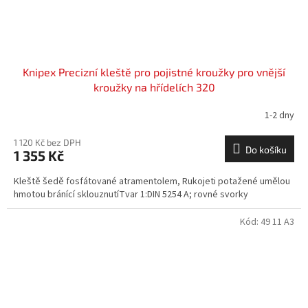
Knipex Precizní kleště pro pojistné kroužky pro vnější
kroužky na hřídelích 320
1-2 dny
1 120 Kč bez DPH
Do košíku
1 355 Kč
Kleště šedě fosfátované atramentolem, Rukojeti potažené umělou
hmotou bránící sklouznutíTvar 1:DIN 5254 A; rovné svorky
Kód:
49 11 A3