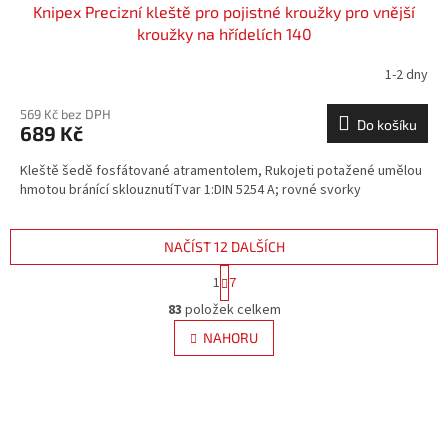
Knipex Precizní kleště pro pojistné kroužky pro vnější
kroužky na hřídelích 140
1-2 dny
569 Kč bez DPH
Do košíku
689 Kč
Kleště šedě fosfátované atramentolem, Rukojeti potažené umělou
hmotou bránící sklouznutíTvar 1:DIN 5254 A; rovné svorky
NAČÍST 12 DALŠÍCH
S
1
7
t
O
r
83
položek celkem
v
á
l
NAHORU
n
á
k
d
o
v
a
á
c
n
í
í