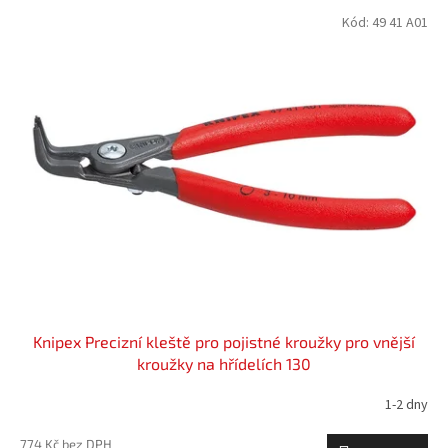
p
V
Kód:
49 41 A01
r
ý
o
p
d
i
u
s
k
p
t
r
ů
o
d
u
k
t
ů
Knipex Precizní kleště pro pojistné kroužky pro vnější
kroužky na hřídelích 130
1-2 dny
774 Kč bez DPH