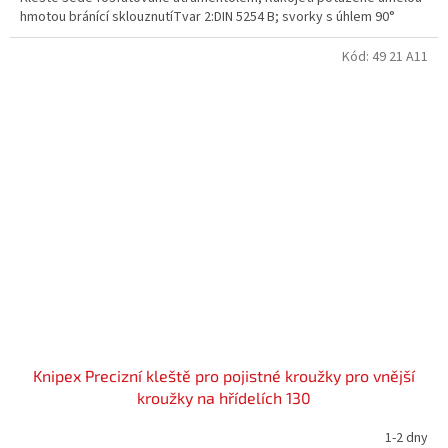
hmotou bránící sklouznutíTvar 2:DIN 5254 B; svorky s úhlem 90°
Kód:
49 21 A11
Knipex Precizní kleště pro pojistné kroužky pro vnější
kroužky na hřídelích 130
1-2 dny