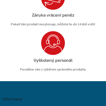
Záruka vrácení peněz
Pokud Vám produkt nevyhovuje, můžete ho do 14 dnů vrátit
Vyškolený personál
Poradíme vám s výběrem správného produktu
Z
á
p
a
Informace
t