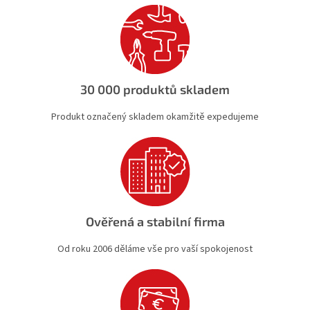
p
r
v
k
y
v
ý
30 000 produktů skladem
p
i
Produkt označený skladem okamžitě expedujeme
s
u
Ověřená a stabilní firma
Od roku 2006 děláme vše pro vaší spokojenost