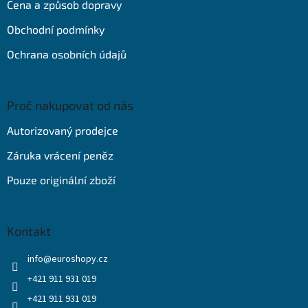
Cena a způsob dopravy
í
Obchodní podmínky
Ochrana osobních údajů
Proč nakupovat od nás
Autorizovaný prodejce
Záruka vrácení peněz
Pouze originální zboží
Kontakt
info
@
euroshopy.cz
+421 911 931 019
+421 911 931 019