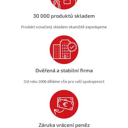
y
v
ý
30 000 produktů skladem
p
i
Produkt označený skladem okamžitě expedujeme
s
u
Ověřená a stabilní firma
Od roku 2006 děláme vše pro vaší spokojenost
Záruka vrácení peněz