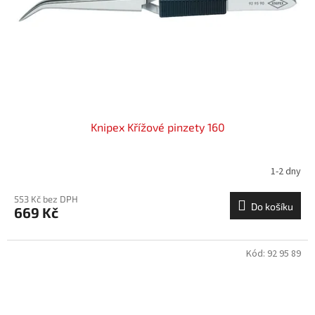
o
d
u
k
t
ů
Knipex Křížové pinzety 160
1-2 dny
553 Kč bez DPH
Do košíku
669 Kč
Kód:
92 95 89