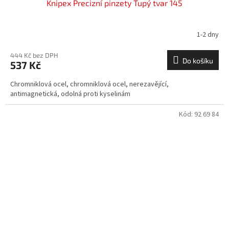
Knipex Precizní pinzety Tupý tvar 145
1-2 dny
444 Kč bez DPH
Do košíku
537 Kč
Chromniklová ocel, chromniklová ocel, nerezavějící,
antimagnetická, odolná proti kyselinám
Kód:
92 69 84