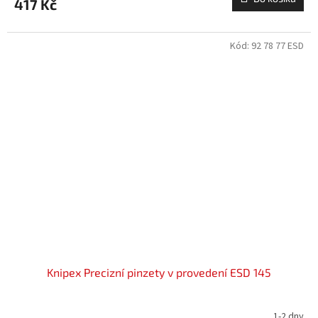
417 Kč
Kód:
92 78 77 ESD
Knipex Precizní pinzety v provedení ESD 145
1-2 dny