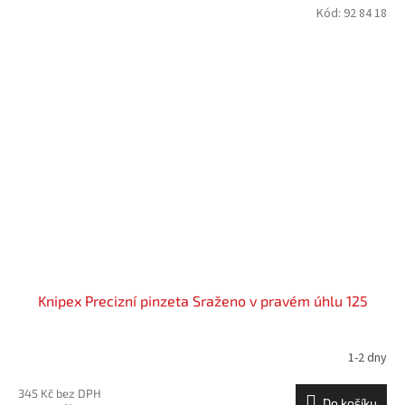
Kód:
92 84 18
Knipex Precizní pinzeta Sraženo v pravém úhlu 125
1-2 dny
345 Kč bez DPH
Do košíku