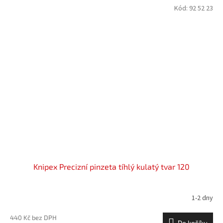
Kód:
92 52 23
Knipex Precizní pinzeta tíhlý kulatý tvar 120
1-2 dny
440 Kč bez DPH
Do košíku