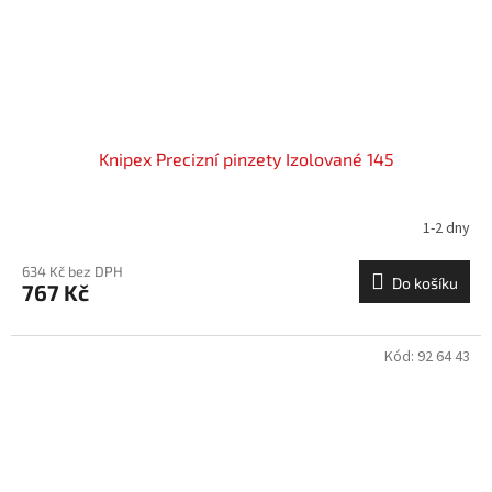
Knipex Precizní pinzety Izolované 145
1-2 dny
634 Kč bez DPH
Do košíku
767 Kč
Kód:
92 64 43