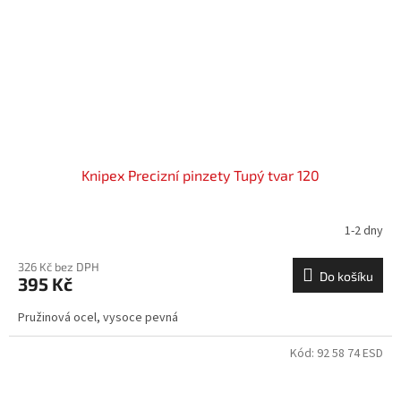
Knipex Precizní pinzety Tupý tvar 120
1-2 dny
326 Kč bez DPH
Do košíku
395 Kč
Pružinová ocel, vysoce pevná
Kód:
92 58 74 ESD