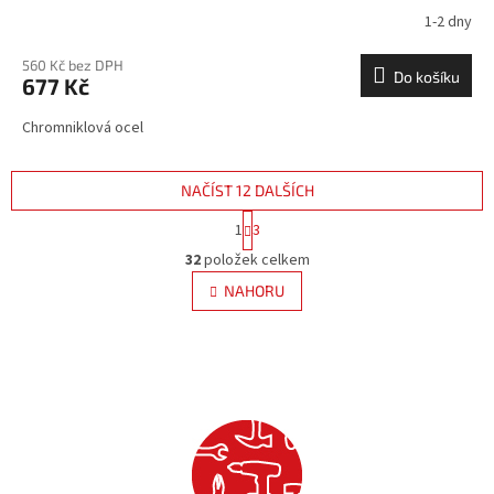
1-2 dny
560 Kč bez DPH
Do košíku
677 Kč
Chromniklová ocel
NAČÍST 12 DALŠÍCH
S
1
3
t
O
r
32
položek celkem
v
á
l
NAHORU
n
á
k
d
o
v
a
á
c
n
í
í
p
r
v
k