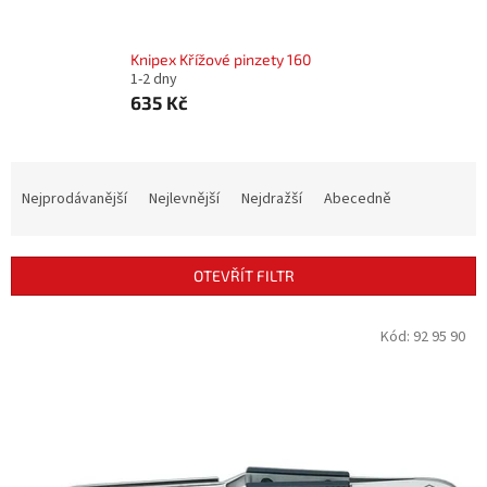
Knipex Křížové pinzety 160
1-2 dny
635 Kč
Ř
a
Nejprodávanější
Nejlevnější
Nejdražší
Abecedně
z
e
n
OTEVŘÍT FILTR
í
p
V
Kód:
92 95 90
r
ý
o
p
d
i
u
s
k
p
t
r
ů