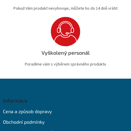
Pokud Vám produkt nevyhovuje, můžete ho do 14 dnů vrátit
Vyškolený personál
Poradíme vám s výběrem správného produktu
Z
á
p
a
Informace
t
Cena a způsob dopravy
í
Obchodní podmínky