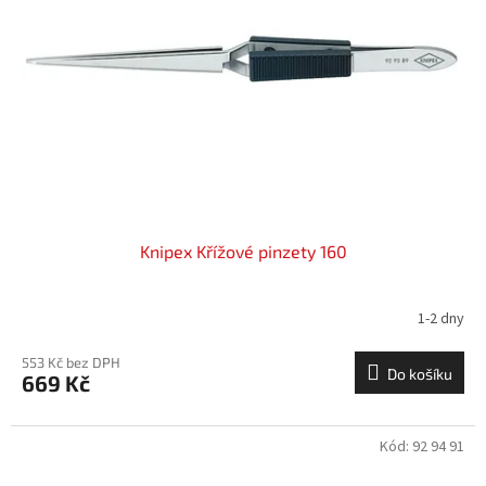
Knipex Křížové pinzety 160
1-2 dny
553 Kč bez DPH
Do košíku
669 Kč
Kód:
92 94 91