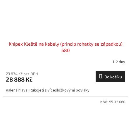
Knipex Kleště na kabely (princip rohatky se západkou)
680
1-2 dny
23 874 Kč bez DPH
Do košíku
28 888 Kč
Kalená hlava, Rukojeti s vícesložkovými povlaky
Kód:
95 32 060