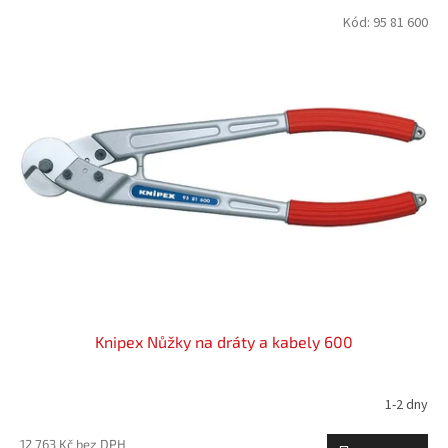
p
V
Kód:
95 81 600
r
ý
o
p
d
i
u
s
k
p
t
r
ů
o
d
u
k
t
ů
Knipex Nůžky na dráty a kabely 600
1-2 dny
12 763 Kč bez DPH