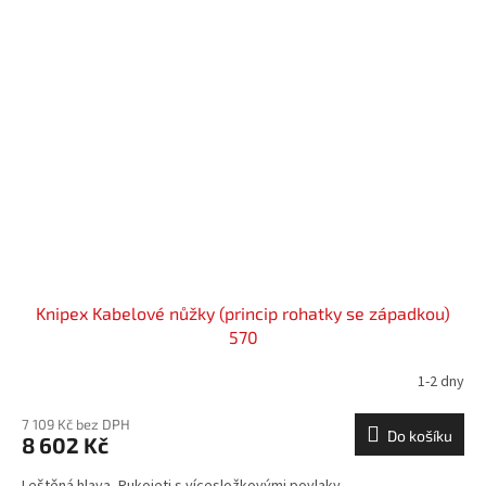
Knipex Kabelové nůžky (princip rohatky se západkou)
570
1-2 dny
7 109 Kč bez DPH
Do košíku
8 602 Kč