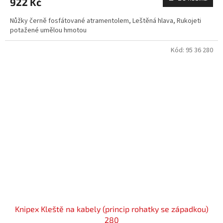
922 Kč
Nůžky černě fosfátované atramentolem, Leštěná hlava, Rukojeti
potažené umělou hmotou
Kód:
95 36 280
Knipex Kleště na kabely (princip rohatky se západkou)
280