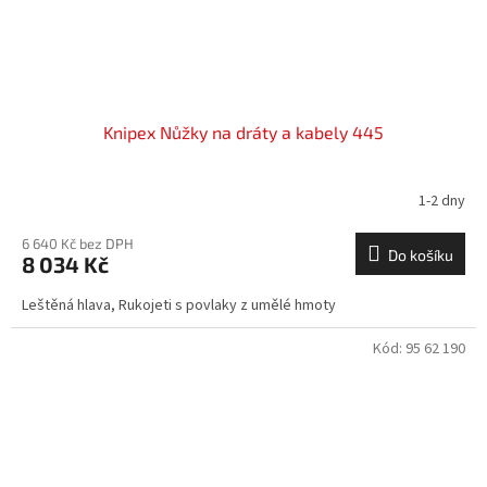
Knipex Nůžky na dráty a kabely 445
1-2 dny
6 640 Kč bez DPH
Do košíku
8 034 Kč
Leštěná hlava, Rukojeti s povlaky z umělé hmoty
Kód:
95 62 190