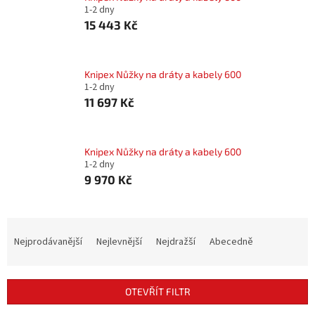
1-2 dny
15 443 Kč
Knipex Nůžky na dráty a kabely 600
1-2 dny
11 697 Kč
Knipex Nůžky na dráty a kabely 600
1-2 dny
9 970 Kč
Ř
a
Nejprodávanější
Nejlevnější
Nejdražší
Abecedně
z
e
n
OTEVŘÍT FILTR
í