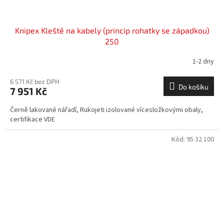
Knipex Kleště na kabely (princip rohatky se západkou)
250
1-2 dny
6 571 Kč bez DPH
Do košíku
7 951 Kč
Černě lakované nářadí, Rukojeti izolované vícesložkovými obaly,
certifikace VDE
Kód:
95 32 100