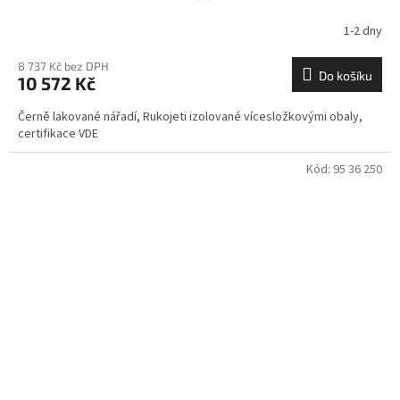
1-2 dny
8 737 Kč bez DPH
Do košíku
10 572 Kč
Černě lakované nářadí, Rukojeti izolované vícesložkovými obaly,
certifikace VDE
Kód:
95 36 250