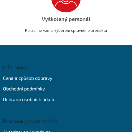
Vyškolený personál
Poradíme vám s výběrem správného produktu
Z
á
p
a
Informace
t
Cena a způsob dopravy
í
Obchodní podmínky
Ochrana osobních údajů
Proč nakupovat od nás
Autorizovaný prodejce