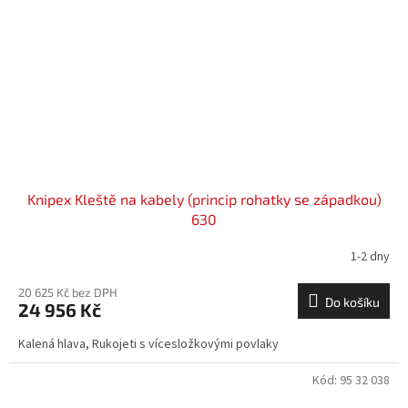
Knipex Kleště na kabely (princip rohatky se západkou)
630
1-2 dny
20 625 Kč bez DPH
Do košíku
24 956 Kč
Kalená hlava, Rukojeti s vícesložkovými povlaky
Kód:
95 32 038