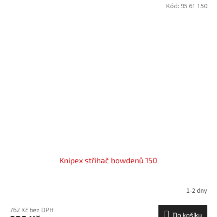
Kód:
95 61 150
Knipex střihač bowdenů 150
1-2 dny
762 Kč bez DPH
Do košíku