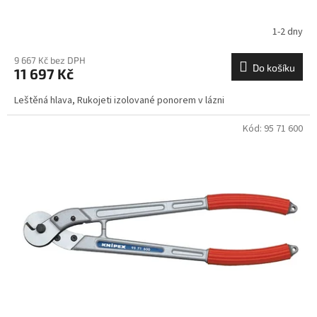
1-2 dny
9 667 Kč bez DPH
Do košíku
11 697 Kč
Leštěná hlava, Rukojeti izolované ponorem v lázni
Kód:
95 71 600