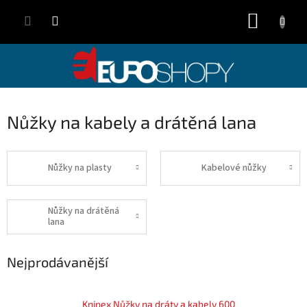
Přejít
NÁKUP
na
obsah
KOŠÍK
Nůžky na kabely a drátěná lana
Nůžky na plasty
Kabelové nůžky
Nůžky na drátěná
lana
Nejprodávanější
Knipex Nůžky na dráty a kabely 600