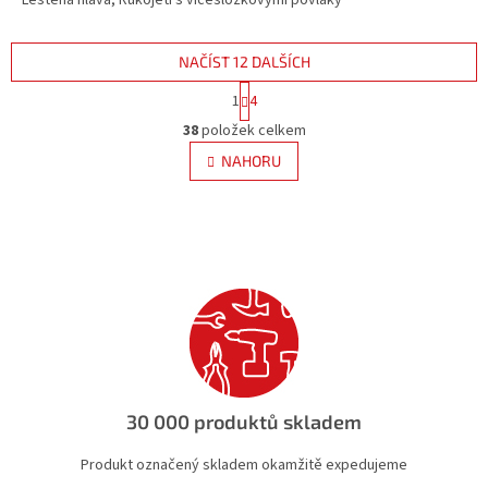
Leštěná hlava, Rukojeti s vícesložkovými povlaky
NAČÍST 12 DALŠÍCH
S
1
4
t
O
r
38
položek celkem
v
á
l
NAHORU
n
á
k
d
o
v
a
á
c
n
í
í
p
r
v
k
y
v
ý
30 000 produktů skladem
p
i
Produkt označený skladem okamžitě expedujeme
s