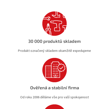
á
d
a
c
í
p
r
v
k
30 000 produktů skladem
y
v
Produkt označený skladem okamžitě expedujeme
ý
p
i
s
u
Ověřená a stabilní firma
Od roku 2006 děláme vše pro vaší spokojenost