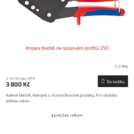
Knipex Kleště na spojování profilů 250
1-2 dny
3 141 Kč bez DPH
Do košíku
3 800 Kč
Kalené kleště, Rukojeti s vícesložkovými povlaky, Pro obsluhu
jednou rukou
2
položek celkem
O
v
l