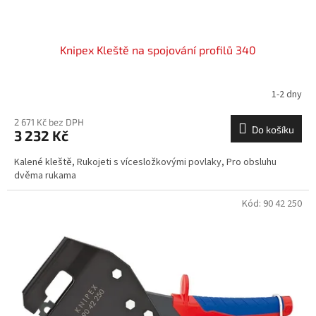
ů
Knipex Kleště na spojování profilů 340
1-2 dny
2 671 Kč bez DPH
Do košíku
3 232 Kč
Kalené kleště, Rukojeti s vícesložkovými povlaky, Pro obsluhu
dvěma rukama
Kód:
90 42 250