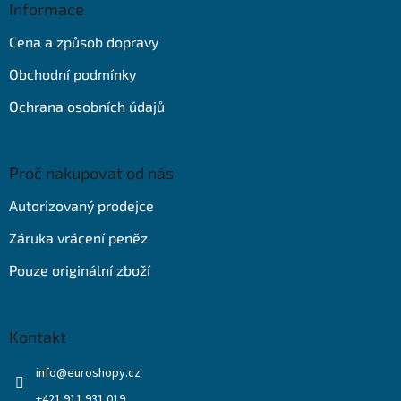
a
Informace
t
Cena a způsob dopravy
í
Obchodní podmínky
Ochrana osobních údajů
Proč nakupovat od nás
Autorizovaný prodejce
Záruka vrácení peněz
Pouze originální zboží
Kontakt
info
@
euroshopy.cz
+421 911 931 019