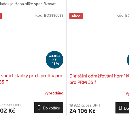
ladek je třeba blíže specifikovat.
Kód:
BO3880088
Kód:
B
Akce
41 019
Kč
–11 %
 vodicí kladky pro L profily pro
Digitální odměřování horní k
35 F
pro PRM 35 f
Vyprodáno
V
 Kč bez DPH
19 922 Kč bez DPH
Do košíku
Do
402 Kč
24 106 Kč
O