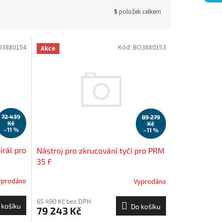
5
položek celkem
O3880154
Kód:
BO3880153
Akce
72 439
89 279
Kč
Kč
–11 %
–11 %
irál pro
Nástroj pro zkrucování tyčí pro PRM
35 F
yprodáno
Vyprodáno
65 490 Kč bez DPH
 košíku
Do košíku
79 243 Kč