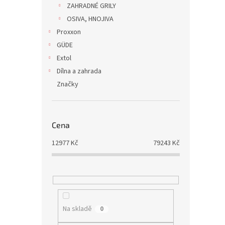
ZAHRADNÉ GRILY
OSIVA, HNOJIVA
Proxxon
GÜDE
Extol
Dílna a zahrada
Značky
Cena
12977
Kč
79243
Kč
Na skladě
0