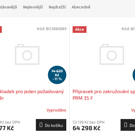
dávanější
Nejlevnější
Nejdražší
Abecedně
Kód:
BO3880089
Kód:
B
Akce
14 629
Kč
–11 %
kladek pro jeden požadovaný
Přípravek pro zakružování sp
ěr
PRM 35 F
Vyprodáno
V
 Kč bez DPH
53 139 Kč bez DPH
Do košíku
Do
77 Kč
64 298 Kč