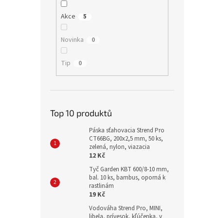
Akce
5
Novinka
0
Tip
0
Top 10 produktů
Páska sťahovacia Strend Pro
CT66BG, 200x2,5 mm, 50 ks,
zelená, nylon, viazacia
12 Kč
Tyč Garden KBT 600/8-10 mm,
bal. 10 ks, bambus, oporná k
rastlinám
19 Kč
Vodováha Strend Pro, MINI,
libela, prívesok, kľúčenka, v