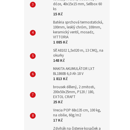
dóze, 40x15x15 mm, Sellbox 60
ks
15 Kč
Batéria sprchová termostatická,
100mm, lesklý chróm, 100mm,
keramický ventil, mosadz,
VITTORIA
1 085 Kč
Síť A8102 1,5x020 m, 13 CMQ, na
okurky
148 Kč
MAKITA AKUMULÁTOR LXT
BL1860B 6,0 Ah 18 V
1 813 Kč
brousek dělený, 2 zrnitosti,
200x50x25mm, P120 / 180,
EXTOL CRAFT
25 Kč
Vrecia POP 68x135 cm, 100 kg,
na obilie, 60g/m2
17 Kč
Zdvihák na čistenie kosačiek a