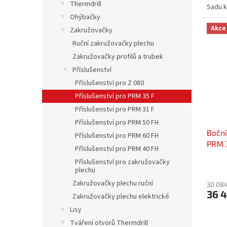
Thermdrill
Sadu k
Ohýbačky
Akce
Zakružovačky
Ruční zakružovačky plechu
Zakružovačky profilů a trubek
Příslušenství
Příslušenství pro Z 080
Příslušenství pro PRM 35 F
Příslušenství pro PRM 31 F
Příslušenství pro PRM 50 FH
Boční
Příslušenství pro PRM 60 FH
PRM 
Příslušenství pro PRM 40 FH
Příslušenství pro zakružovačky
plechu
Zakružovačky plechu ruční
30 084
36 
Zakružovačky plechu elektrické
Lisy
Tváření otvorů Thermdrill