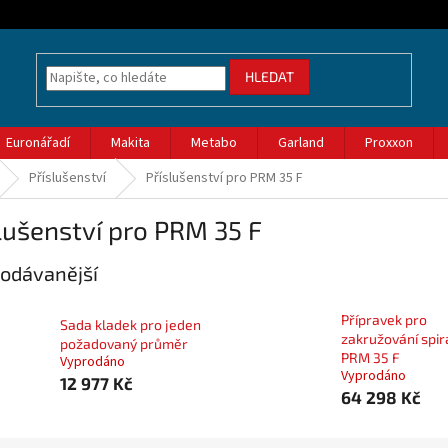
HLEDAT
Euronářadí
Makita
Metabo
Garland
Proxxon
Příslušenství
Příslušenství pro PRM 35 F
lušenství pro PRM 35 F
odávanější
Přípravek pro
Sada kladek pro jeden
zakružování spir
požadovaný průměr
PRM 35 F
Vyprodáno
Vyprodáno
12 977 Kč
64 298 Kč