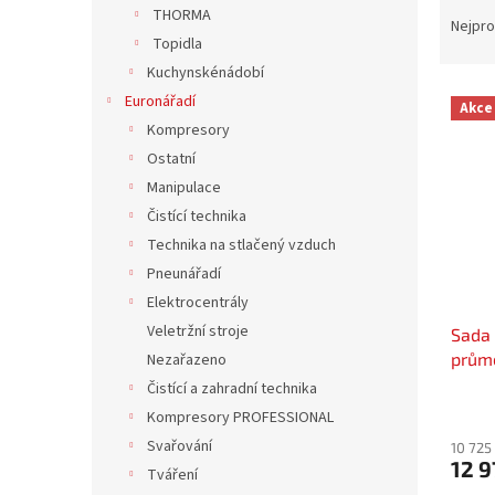
Ř
n
THORMA
a
e
Nejpro
Topidla
z
l
e
Kuchynskénádobí
V
n
Euronářadí
Akce
ý
í
Kompresory
p
p
Ostatní
i
r
Manipulace
s
o
p
Čistící technika
d
r
u
Technika na stlačený vzduch
o
k
Pneunářadí
d
t
Elektrocentrály
u
ů
Veletržní stroje
Sada 
k
prům
Nezařazeno
t
ů
Čistící a zahradní technika
Kompresory PROFESSIONAL
Svařování
10 725
12 9
Tváření