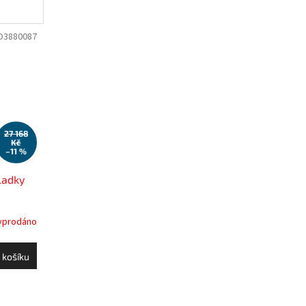
O3880087
27 168
Kč
–11 %
ladky
yprodáno
 košíku