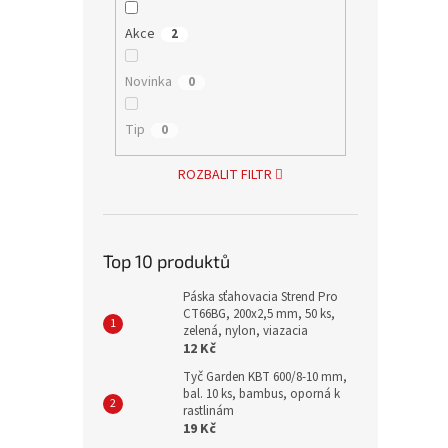
Akce
2
Novinka
0
Tip
0
ROZBALIT FILTR
Top 10 produktů
Páska sťahovacia Strend Pro
CT66BG, 200x2,5 mm, 50 ks,
zelená, nylon, viazacia
12 Kč
Tyč Garden KBT 600/8-10 mm,
bal. 10 ks, bambus, oporná k
rastlinám
19 Kč