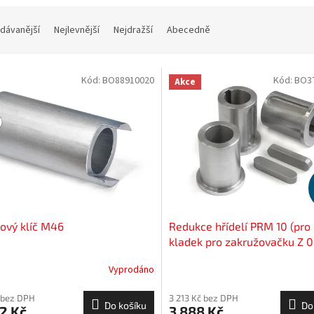
dávanější
Nejlevnější
Nejdražší
Abecedně
Kód:
BO88910020
Kód:
BO3
Akce
ový klíč M46
Redukce hřídelí PRM 10 (pro 
kladek pro zakružovačku Z 
Vyprodáno
 bez DPH
3 213 Kč bez DPH
Do košíku
Do
2 Kč
3 888 Kč