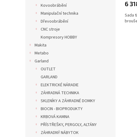
6 31
Kovoobrábění
Manipulační technika
Sada t
brouš
Dřevoobrábění
CNC stroje
Kompresory HOBBY
Makita
Metabo
Garland
OUTLET
GARLAND
ELEKTRICKÉ NÁRADIE
ZÁHRADNÁ TECHNIKA
SKLENÍKY A ZÁHRADNÉ DOMKY
BIOCIN - BIOPRODUKTY
KRBOVÁ KAMNA
PŘÍSTŘEŠKY, PERGOLY, ALTÁNY
ZÁHRADNÝ NÁBYTOK