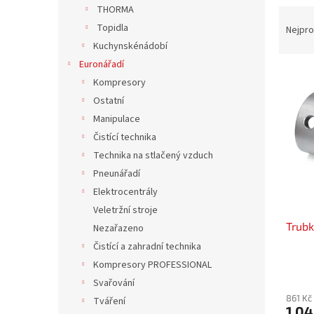
n
THORMA
Ř
e
a
Topidla
Nejpro
l
z
Kuchynskénádobí
e
Euronářadí
V
n
Kompresory
ý
í
Ostatní
p
p
Manipulace
i
r
s
o
Čistící technika
p
d
Technika na stlačený vzduch
r
u
Pneunářadí
o
k
Elektrocentrály
d
t
Veletržní stroje
u
ů
Trubk
k
Nezařazeno
t
Čistící a zahradní technika
ů
Kompresory PROFESSIONAL
Svařování
861 Kč
Tváření
1 04