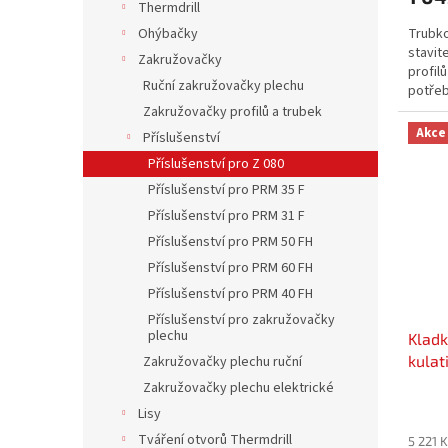
Thermdrill
Trubko
Ohýbačky
stavit
Zakružovačky
profil
Ruční zakružovačky plechu
potřeb
Zakružovačky profilů a trubek
Akce
Příslušenství
Příslušenství pro Z 080
Příslušenství pro PRM 35 F
Příslušenství pro PRM 31 F
Příslušenství pro PRM 50 FH
Příslušenství pro PRM 60 FH
Příslušenství pro PRM 40 FH
Příslušenství pro zakružovačky
plechu
Kladk
kulat
Zakružovačky plechu ruční
Zakružovačky plechu elektrické
Lisy
Tváření otvorů Thermdrill
5 221 