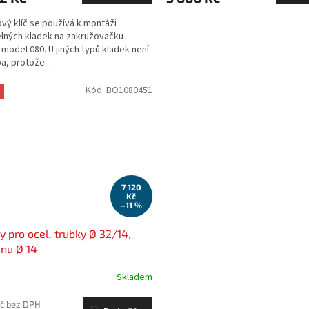
vý klíč se používá k montáži
elných kladek na zakružovačku
ů model 080. U jiných typů kladek není
a, protože...
Kód:
BO1080451
7 120
Kč
–11 %
y pro ocel. trubky Ø 32/14,
inu Ø 14
Skladem
Kč bez DPH