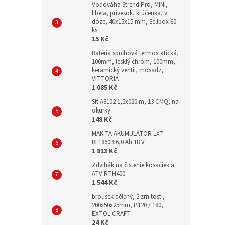
Vodováha Strend Pro, MINI,
libela, prívesok, kľúčenka, v
dóze, 40x15x15 mm, Sellbox 60
ks
15 Kč
Batéria sprchová termostatická,
100mm, lesklý chróm, 100mm,
keramický ventil, mosadz,
VITTORIA
1 085 Kč
Síť A8102 1,5x020 m, 13 CMQ, na
okurky
148 Kč
MAKITA AKUMULÁTOR LXT
BL1860B 6,0 Ah 18 V
1 813 Kč
Zdvihák na čistenie kosačiek a
ATV RTH400
1 544 Kč
brousek dělený, 2 zrnitosti,
200x50x25mm, P120 / 180,
EXTOL CRAFT
24 Kč