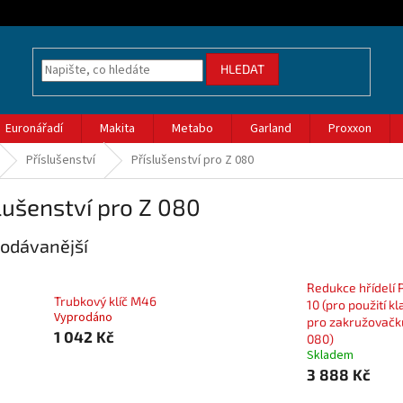
HLEDAT
Euronářadí
Makita
Metabo
Garland
Proxxon
Příslušenství
Příslušenství pro Z 080
lušenství pro Z 080
odávanější
Redukce hřídelí
Trubkový klíč M46
10 (pro použití k
Vyprodáno
pro zakružovačk
1 042 Kč
080)
Skladem
3 888 Kč