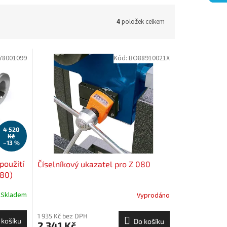
4
položek celkem
78001099
Kód:
BO88910021X
4 520
Kč
–13 %
použití
Číselníkový ukazatel pro Z 080
080)
Skladem
Vyprodáno
1 935 Kč bez DPH
 košíku
Do košíku
2 341 Kč