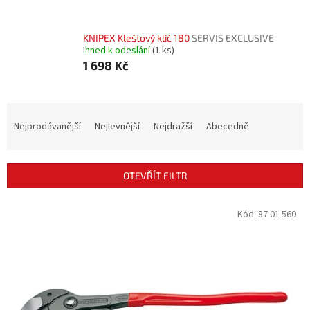
KNIPEX Kleštový klíč 180
SERVIS EXCLUSIVE
Ihned k odeslání
(1 ks)
1 698 Kč
Ř
a
Nejprodávanější
Nejlevnější
Nejdražší
Abecedně
z
e
n
OTEVŘÍT FILTR
í
p
V
Kód:
87 01 560
r
ý
o
p
d
i
u
s
k
p
t
r
ů