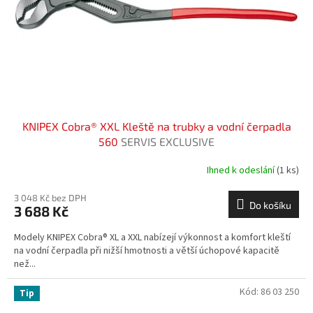
o
d
u
k
t
ů
KNIPEX Cobra® XXL Kleště na trubky a vodní čerpadla
560
SERVIS EXCLUSIVE
Ihned k odeslání
(1 ks)
3 048 Kč bez DPH
Do košíku
3 688 Kč
Modely KNIPEX Cobra® XL a XXL nabízejí výkonnost a komfort kleští
na vodní čerpadla při nižší hmotnosti a větší úchopové kapacitě
než...
Kód:
86 03 250
Tip