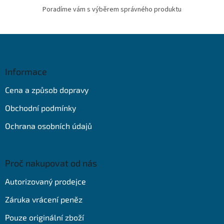
Poradíme vám s výběrem správného produktu
Z
á
p
a
Informace
t
Cena a způsob dopravy
í
Obchodní podmínky
Ochrana osobních údajů
Proč nakupovat od nás
Autorizovaný prodejce
Záruka vrácení peněz
Pouze originální zboží