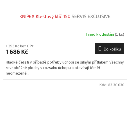
KNIPEX Kleštový klíč 150
SERVIS EXCLUSIVE
Ihned k odeslání
(1 ks)
1 393 Kč bez DPH
Do košíku
1 686 Kč
Hladké čelisti v případě potřeby uchopí se silným přítlakem všechny
rovnoběžné plochy v rozsahu úchopu a otevírají téměř
neomezené...
Kód:
83 30 030