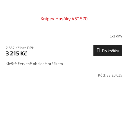
Knipex Hasáky 45° 570
1-2 dny
2 657 Kč bez DPH
Do košíku
3 215 Kč
Kleště červeně obalené práškem
Kód:
83 20 015