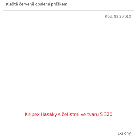
Kleště červeně obalené práškem
Kód:
83 30 010
Knipex Hasáky s čelistmi ve tvaru S 320
1-2 dny