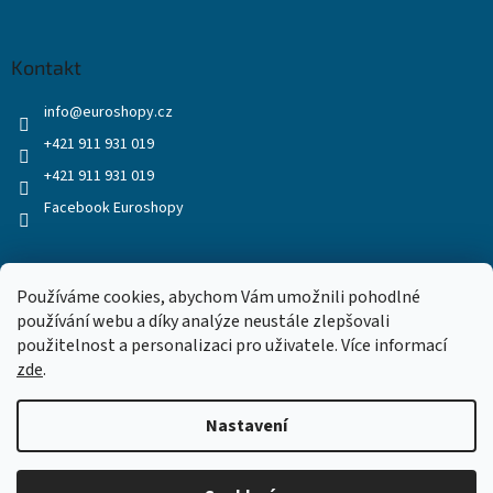
Kontakt
info
@
euroshopy.cz
+421 911 931 019
+421 911 931 019
Facebook Euroshopy
Přijímáme online platby
Používáme cookies, abychom Vám umožnili pohodlné
používání webu a díky analýze neustále zlepšovali
použitelnost a personalizaci pro uživatele. Více informací
zde
.
Nastavení
Vytvořil Shoptet