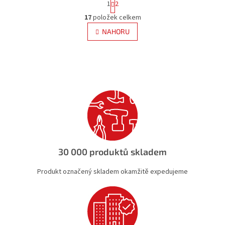
1
2
t
O
r
17
položek celkem
v
á
l
NAHORU
n
á
k
d
o
v
a
á
c
n
í
í
p
r
v
k
y
v
ý
30 000 produktů skladem
p
i
Produkt označený skladem okamžitě expedujeme
s
u