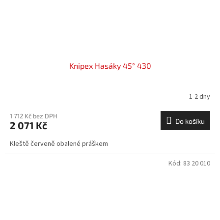
Knipex Hasáky 45° 430
1-2 dny
1 712 Kč bez DPH
Do košíku
2 071 Kč
Kleště červeně obalené práškem
Kód:
83 20 010