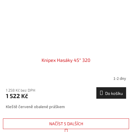
Knipex Hasáky 45° 320
1-2 dny
1 258 Kč bez DPH
Do košíku
1 522 Kč
Kleště červeně obalené práškem
NAČÍST 5 DALŠÍCH
S