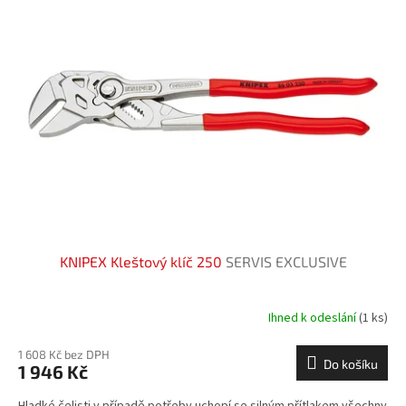
KNIPEX Kleštový klíč 250
SERVIS EXCLUSIVE
Ihned k odeslání
(1 ks)
1 608 Kč bez DPH
Do košíku
1 946 Kč
Hladké čelisti v případě potřeby uchopí se silným přítlakem všechny