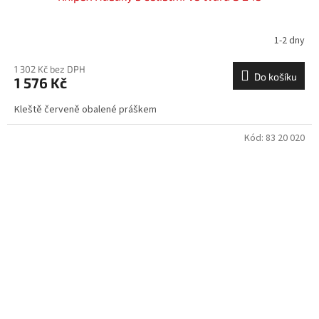
1-2 dny
1 302 Kč bez DPH
Do košíku
1 576 Kč
Kleště červeně obalené práškem
Kód:
83 20 020