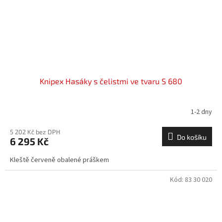
Knipex Hasáky s čelistmi ve tvaru S 680
1-2 dny
5 202 Kč bez DPH
Do košíku
6 295 Kč
Kleště červeně obalené práškem
Kód:
83 30 020