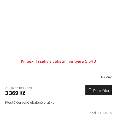
Knipex Hasáky s čelistmi ve tvaru S 540
1-2 dny
2 784 Kč bez DPH
Do košíku
3 369 Kč
Kleště červeně obalené práškem
Kód:
83 30 015