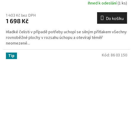
Ihned k odeslání
(1 ks)
1 403 Kč bez DPH
Do košíku
1 698 Kč
Hladké čelisti v případě potřeby uchopí se silným přítlakem všechny
rovnoběžné plochy v rozsahu úchopu a otevírají téměř
neomezené...
Kód:
86 03 150
Tip