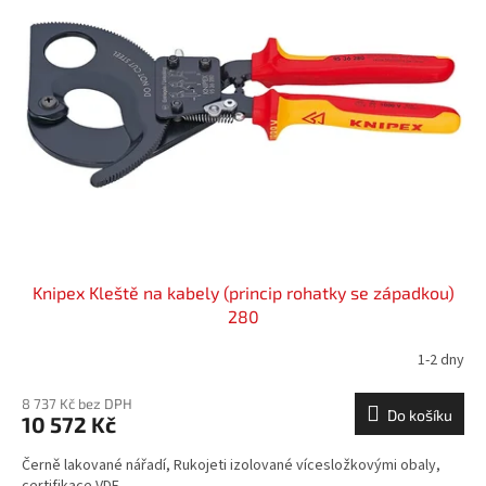
Knipex Kleště na kabely (princip rohatky se západkou)
280
1-2 dny
8 737 Kč bez DPH
Do košíku
10 572 Kč
Černě lakované nářadí, Rukojeti izolované vícesložkovými obaly,
certifikace VDE