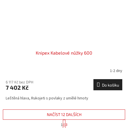
Knipex Kabelové nůžky 600
1-2 dny
6 117 Kč bez DPH
Do košíku
7 402 Kč
Leštěná hlava, Rukojeti s povlaky z umělé hmoty
NAČÍST 12 DALŠÍCH
S
1
3
t