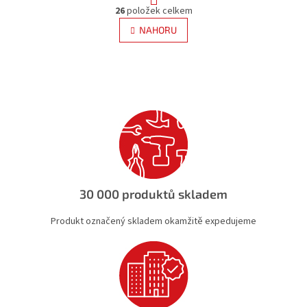
O
r
26
položek celkem
v
á
l
NAHORU
n
á
k
d
o
v
a
á
c
n
í
í
p
r
v
k
y
v
ý
30 000 produktů skladem
p
i
Produkt označený skladem okamžitě expedujeme
s
u