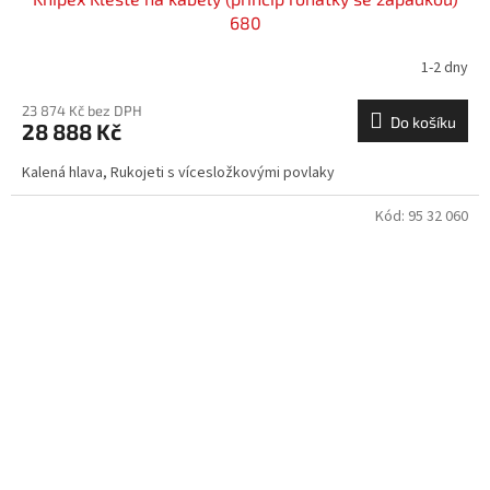
680
1-2 dny
23 874 Kč bez DPH
Do košíku
28 888 Kč
Kalená hlava, Rukojeti s vícesložkovými povlaky
Kód:
95 32 060