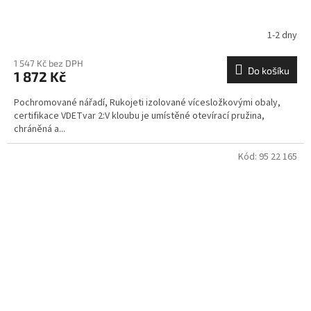
1-2 dny
1 547 Kč bez DPH
Do košíku
1 872 Kč
Pochromované nářadí, Rukojeti izolované vícesložkovými obaly,
certifikace VDETvar 2:V kloubu je umístěné otevírací pružina,
chráněná a...
Kód:
95 22 165