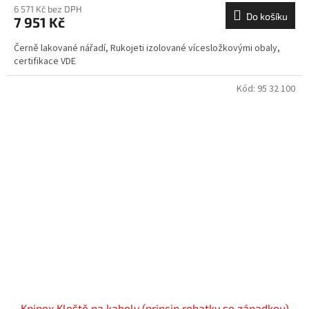
6 571 Kč bez DPH
Do košíku
7 951 Kč
Černě lakované nářadí, Rukojeti izolované vícesložkovými obaly,
certifikace VDE
Kód:
95 32 100
Knipex Kleště na kabely (princip rohatky se západkou)