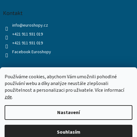
Kontakt
info
@
euroshopy.cz
+421 911 931 019
+421 911 931 019
Facebook Euroshopy
Přijímáme online platby
Používáme cookies, abychom Vám umožnili pohodlné
používání webu a díky analýze neustále zlepšovali
použitelnost a personalizaci pro uživatele. Více informací
zde
.
Nastavení
Vytvořil Shoptet
Souhlasím
Copyright 2026
Euroshopy
. Všechna práva vyhrazena.