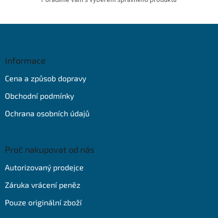
Poradíme vám s výběrem správného produktu
Z
á
p
a
Informace
t
Cena a způsob dopravy
í
Obchodní podmínky
Ochrana osobních údajů
Proč nakupovat od nás
Autorizovaný prodejce
Záruka vrácení peněz
Pouze originální zboží