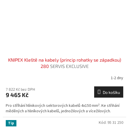
KNIPEX Kleště na kabely (princip rohatky se západkou)
280
SERVIS EXCLUSIVE
1-2 dny
7 822 Kč bez DPH
Do košíku
9 465 Kč
Pro stříhání hlínikových sektorových kabelů 4x150 mm². Ke střihání
měděných a hliníkových kabelů, jednožilových a vícežilových.
Kód:
95 31 250
Tip