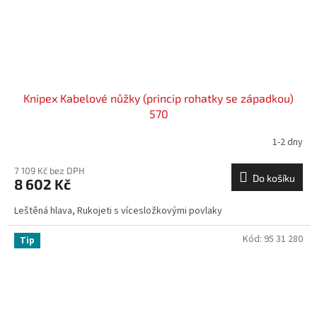
Knipex Kabelové nůžky (princip rohatky se západkou)
570
1-2 dny
7 109 Kč bez DPH
Do košíku
8 602 Kč
Leštěná hlava, Rukojeti s vícesložkovými povlaky
Kód:
95 31 280
Tip