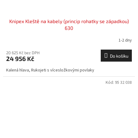
Knipex Kleště na kabely (princip rohatky se západkou)
630
1-2 dny
20 625 Kč bez DPH
Do košíku
24 956 Kč
Kalená hlava, Rukojeti s vícesložkovými povlaky
Kód:
95 32 038