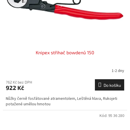
o
d
u
k
t
ů
Knipex střihač bowdenů 150
1-2 dny
762 Kč bez DPH
Do košíku
922 Kč
Nůžky černě fosfátované atramentolem, Leštěná hlava, Rukojeti
potažené umělou hmotou
Kód:
95 36 280