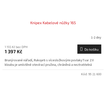
Knipex Kabelové nůžky 165
1-2 dny
1 155 Kč bez DPH
Do košíku
1 397 Kč
Brunýrované nářadí, Rukojeti s vícesložkovými povlakyTvar 2:V
kloubu je umístěné otevírací pružina, chráněná a neztratitelná
Kód:
95 21 600