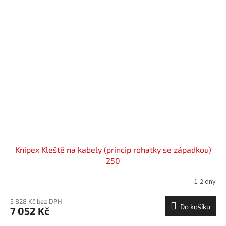
Knipex Kleště na kabely (princip rohatky se západkou)
250
1-2 dny
5 828 Kč bez DPH
Do košíku
7 052 Kč