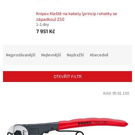
Knipex Kleště na kabely (princip rohatky se
západkou) 250
1-2 dny
7 951 Kč
Ř
a
Nejprodávanější
Nejlevnější
Nejdražší
Abecedně
z
e
n
OTEVŘÍT FILTR
í
p
V
Kód:
95 61 150
r
ý
o
p
d
i
u
s
k
p
t
r
ů