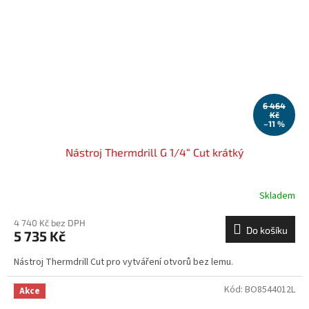
6 464
Kč
–11 %
Nástroj Thermdrill G 1/4“ Cut krátký
Skladem
4 740 Kč bez DPH
Do košíku
5 735 Kč
Nástroj Thermdrill Cut pro vytváření otvorů bez lemu.
Kód:
BO8544012L
Akce