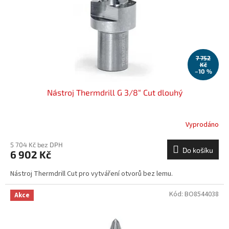
o
d
u
k
t
ů
7 752
Kč
–10 %
Nástroj Thermdrill G 3/8“ Cut dlouhý
Vyprodáno
5 704 Kč bez DPH
Do košíku
6 902 Kč
Nástroj Thermdrill Cut pro vytváření otvorů bez lemu.
Kód:
BO8544038
Akce