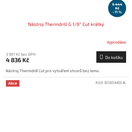
5 444
Kč
–11 %
Nástroj Thermdrill G 1/8“ Cut krátký
Vyprodáno
3 997 Kč bez DPH
Do košíku
4 836 Kč
Nástroj Thermdrill Cut pro vytváření otvorů bez lemu.
Kód:
BO8544014L
Akce