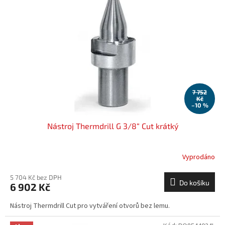
7 752
Kč
–10 %
Nástroj Thermdrill G 3/8“ Cut krátký
Vyprodáno
5 704 Kč bez DPH
Do košíku
6 902 Kč
Nástroj Thermdrill Cut pro vytváření otvorů bez lemu.