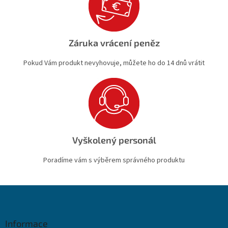
Záruka vrácení peněz
Pokud Vám produkt nevyhovuje, můžete ho do 14 dnů vrátit
Vyškolený personál
Poradíme vám s výběrem správného produktu
Z
á
p
a
Informace