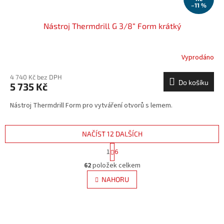
–11 %
Nástroj Thermdrill G 3/8“ Form krátký
Vyprodáno
4 740 Kč bez DPH
Do košíku
5 735 Kč
Nástroj Thermdrill Form pro vytváření otvorů s lemem.
NAČÍST 12 DALŠÍCH
S
1
6
t
O
r
62
položek celkem
v
á
l
NAHORU
n
á
k
d
o
v
a
á
c
n