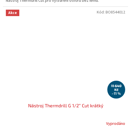
Nástroj Thermdrill Cut pro vytváření otvorů bez lemu.
Kód:
BO8544012
Akce
11 640
Kč
–11 %
Nástroj Thermdrill G 1/2“ Cut krátký
Vyprodáno