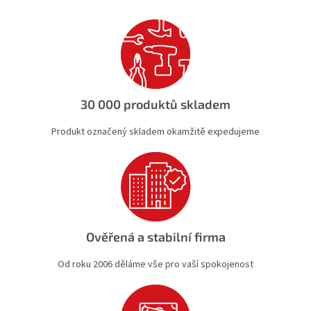
í
í
p
r
v
k
y
v
ý
30 000 produktů skladem
p
i
Produkt označený skladem okamžitě expedujeme
s
u
Ověřená a stabilní firma
Od roku 2006 děláme vše pro vaší spokojenost