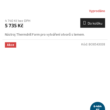
Vyprodáno
4 740 Kč bez DPH
Do košíku
5 735 Kč
Nástroj Thermdrill Form pro vytváření otvorů s lemem.
Kód:
BO8543038
Akce
6 464
Kč