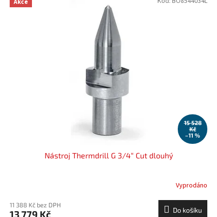
Kód:
BO8544034L
Akce
15 528
Kč
–11 %
Nástroj Thermdrill G 3/4“ Cut dlouhý
Vyprodáno
11 388 Kč bez DPH
Do košíku
13 779 Kč