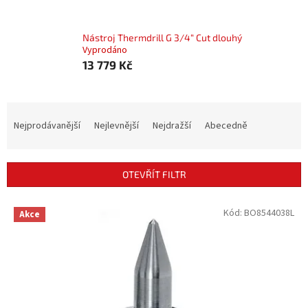
Nástroj Thermdrill G 3/4“ Cut dlouhý
Vyprodáno
13 779 Kč
Ř
a
Nejprodávanější
Nejlevnější
Nejdražší
Abecedně
z
e
n
OTEVŘÍT FILTR
í
p
V
Kód:
BO8544038L
r
Akce
ý
o
p
d
i
u
s
k
p
t
r
ů