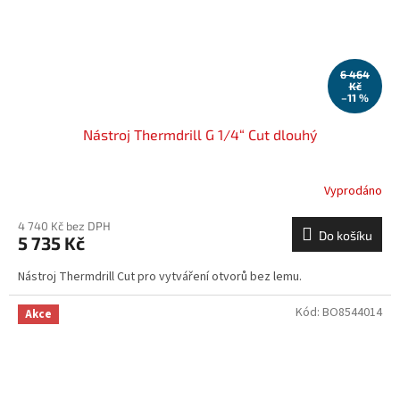
6 464
Kč
–11 %
Nástroj Thermdrill G 1/4“ Cut dlouhý
Vyprodáno
4 740 Kč bez DPH
Do košíku
5 735 Kč
Nástroj Thermdrill Cut pro vytváření otvorů bez lemu.
Kód:
BO8544014
Akce