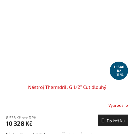
11 640
Kč
–11 %
Nástroj Thermdrill G 1/2“ Cut dlouhý
Vyprodáno
8 536 Kč bez DPH
Do košíku
10 328 Kč