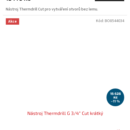
Nástroj Thermdrill Cut pro vytváření otvorů bez lemu.
Kód:
BO8544034
Akce
15 528
Kč
–11 %
Nástroj Thermdrill G 3/4“ Cut krátký