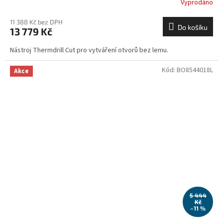
Vyprodáno
11 388 Kč bez DPH
Do košíku
13 779 Kč
Nástroj Thermdrill Cut pro vytváření otvorů bez lemu.
Kód:
BO8544018L
Akce
5 444
Kč
–11 %