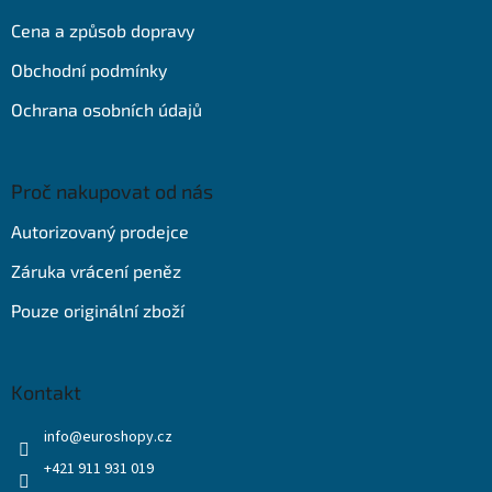
t
Cena a způsob dopravy
í
Obchodní podmínky
Ochrana osobních údajů
Proč nakupovat od nás
Autorizovaný prodejce
Záruka vrácení peněz
Pouze originální zboží
Kontakt
info
@
euroshopy.cz
+421 911 931 019