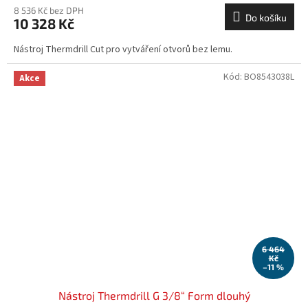
8 536 Kč bez DPH
Do košíku
10 328 Kč
Nástroj Thermdrill Cut pro vytváření otvorů bez lemu.
Kód:
BO8543038L
Akce
6 464
Kč
–11 %
Nástroj Thermdrill G 3/8“ Form dlouhý