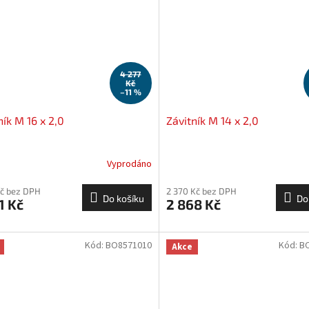
4 277
Kč
–11 %
ník M 16 x 2,0
Závitník M 14 x 2,0
Vyprodáno
Kč bez DPH
2 370 Kč bez DPH
Do košíku
Do
1 Kč
2 868 Kč
Kód:
BO8571010
Kód:
B
Akce