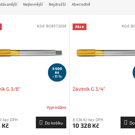
dávanější
Nejlevnější
Nejdražší
Abecedně
Kód:
BO8572038
Kód:
B
Akce
3 500
Kč
–11 %
ník G 3/8“
Závitník G 3/4“
Vyprodáno
Kč bez DPH
8 536 Kč bez DPH
Do košíku
Do
1 Kč
10 328 Kč