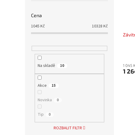
Cena
1045
Kč
10328
Kč
Závit
Na skladě
10
1 045 
1 26
Akce
15
Novinka
0
Tip
0
ROZBALIT FILTR