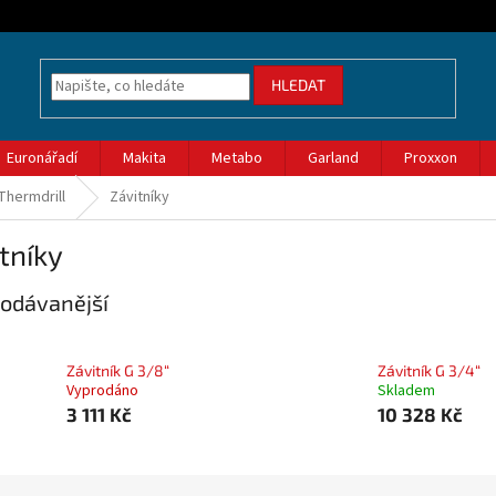
HLEDAT
Euronářadí
Makita
Metabo
Garland
Proxxon
Thermdrill
Závitníky
tníky
odávanější
Závitník G 3/8“
Závitník G 3/4“
Vyprodáno
Skladem
3 111 Kč
10 328 Kč