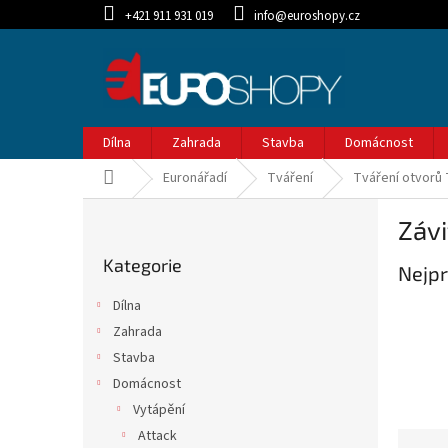
Přejít
+421 911 931 019
info@euroshopy.cz
na
obsah
Dílna
Zahrada
Stavba
Domácnost
Domů
Euronářadí
Tváření
Tváření otvorů 
P
Závi
o
Přeskočit
s
Kategorie
kategorie
Nejpr
t
r
Dílna
a
Zahrada
n
Stavba
n
í
Domácnost
p
Vytápění
a
Attack
Ř