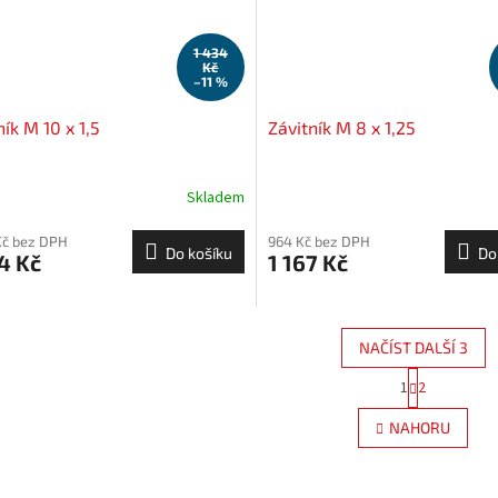
1 434
Kč
–11 %
ník M 10 x 1,5
Závitník M 8 x 1,25
Skladem
Kč bez DPH
964 Kč bez DPH
Do košíku
Do
4 Kč
1 167 Kč
NAČÍST DALŠÍ 3
S
1
2
O
t
r
v
NAHORU
á
l
n
á
k
d
o