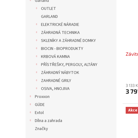
Garland
OUTLET
GARLAND
ELEKTRICKÉ NÁRADIE
ZÁHRADNÁ TECHNIKA
SKLENÍKY A ZÁHRADNÉ DOMKY
BIOCIN - BIOPRODUKTY
Závit
KRBOVÁ KAMNA
PŘÍSTŘEŠKY, PERGOLY, ALTÁNY
ZÁHRADNÝ NÁBYTOK
ZAHRADNÉ GRILY
3 133 
OSIVA, HNOJIVA
3 79
Proxxon
GÜDE
Akce
Extol
Dílna a zahrada
Značky