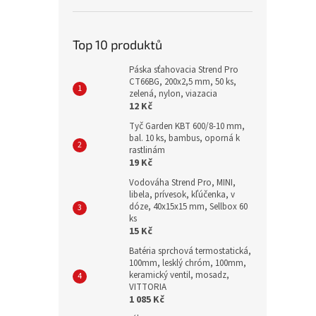
Top 10 produktů
Páska sťahovacia Strend Pro
CT66BG, 200x2,5 mm, 50 ks,
zelená, nylon, viazacia
12 Kč
Tyč Garden KBT 600/8-10 mm,
bal. 10 ks, bambus, oporná k
rastlinám
19 Kč
Vodováha Strend Pro, MINI,
libela, prívesok, kľúčenka, v
dóze, 40x15x15 mm, Sellbox 60
ks
15 Kč
Batéria sprchová termostatická,
100mm, lesklý chróm, 100mm,
keramický ventil, mosadz,
VITTORIA
1 085 Kč