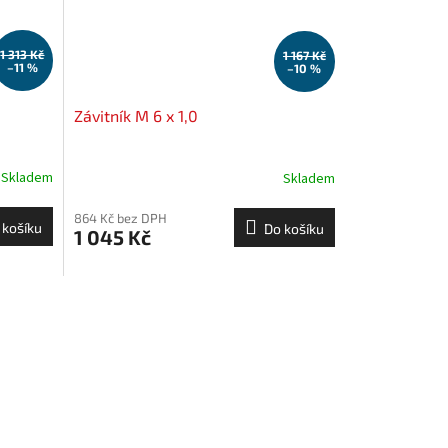
1 313 Kč
1 167 Kč
–11 %
–10 %
Závitník M 6 x 1,0
Skladem
Skladem
864 Kč bez DPH
 košíku
Do košíku
1 045 Kč