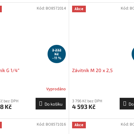
Kód:
BO8572014
Kód:
B
Akce
3 232
Kč
–11 %
ník G 1/4“
Závitník M 20 x 2,5
Vyprodáno
Kč bez DPH
3 796 Kč bez DPH
Do košíku
Do
8 Kč
4 593 Kč
Kód:
BO8571016
Kód:
B
Akce