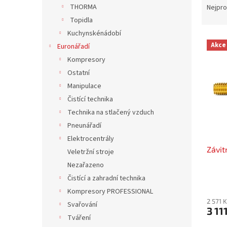
n
a
THORMA
Nejpro
e
z
Topidla
l
e
Kuchynskénádobí
V
n
Akce
Euronářadí
ý
í
Kompresory
p
p
i
r
Ostatní
s
o
Manipulace
p
d
Čistící technika
r
u
Technika na stlačený vzduch
o
k
Pneunářadí
d
t
Elektrocentrály
u
ů
Závit
k
Veletržní stroje
t
Nezařazeno
ů
Čistící a zahradní technika
Kompresory PROFESSIONAL
2 571 
Svařování
3 11
Tváření