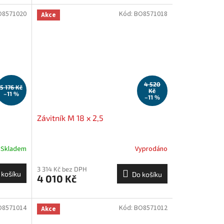
O8571020
Kód:
BO8571018
Akce
4 520
5 176 Kč
Kč
–11 %
–11 %
Závitník M 18 x 2,5
Skladem
Vyprodáno
3 314 Kč bez DPH
 košíku
Do košíku
4 010 Kč
O8571014
Kód:
BO8571012
Akce