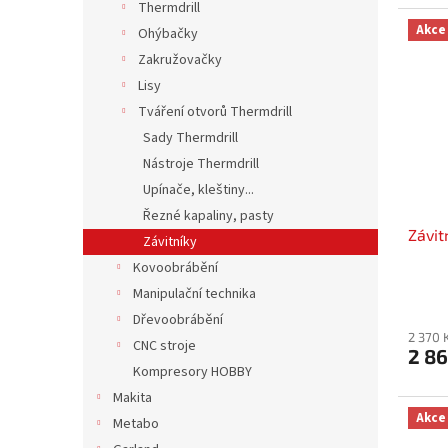
Thermdrill
Akce
Ohýbačky
Zakružovačky
Lisy
Tváření otvorů Thermdrill
Sady Thermdrill
Nástroje Thermdrill
Upínače, kleštiny...
Řezné kapaliny, pasty
Závit
Závitníky
Kovoobrábění
Manipulační technika
Dřevoobrábění
2 370 
CNC stroje
2 86
Kompresory HOBBY
Makita
Akce
Metabo