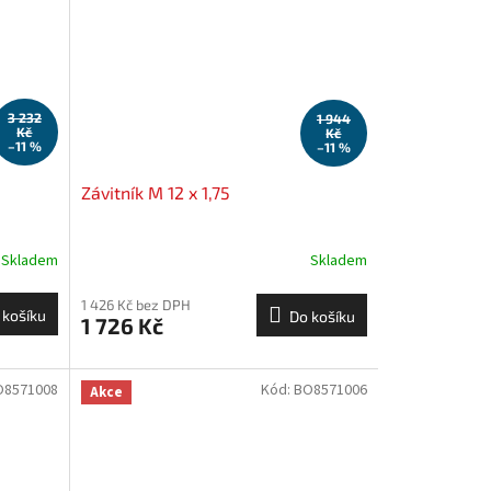
3 232
1 944
Kč
Kč
–11 %
–11 %
Závitník M 12 x 1,75
Skladem
Skladem
1 426 Kč bez DPH
 košíku
Do košíku
1 726 Kč
O8571008
Kód:
BO8571006
Akce