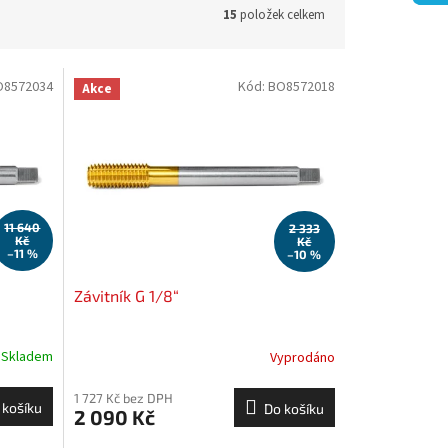
15
položek celkem
O8572034
Kód:
BO8572018
Akce
11 640
2 333
Kč
Kč
–11 %
–10 %
Závitník G 1/8“
Skladem
Vyprodáno
1 727 Kč bez DPH
 košíku
Do košíku
2 090 Kč