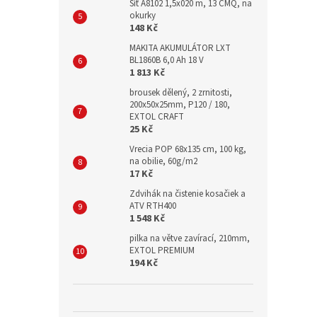
Síť A8102 1,5x020 m, 13 CMQ, na
okurky
148 Kč
MAKITA AKUMULÁTOR LXT
BL1860B 6,0 Ah 18 V
1 813 Kč
brousek dělený, 2 zrnitosti,
200x50x25mm, P120 / 180,
EXTOL CRAFT
25 Kč
Vrecia POP 68x135 cm, 100 kg,
na obilie, 60g/m2
17 Kč
Zdvihák na čistenie kosačiek a
ATV RTH400
1 548 Kč
pilka na větve zavírací, 210mm,
EXTOL PREMIUM
194 Kč