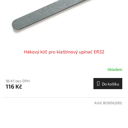
o
d
u
k
t
ů
Hákový klíč pro kleštinový upínač ER32
Skladem
96 Kč bez DPH
Do košíku
116 Kč
Kód:
BO8562001