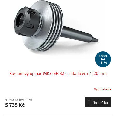
6 464
Kč
–11 %
Kleštinový upínač MK3/ER 32 s chladičem ? 120 mm
Vyprodáno
4 740 Kč bez DPH
Do košíku
5 735 Kč