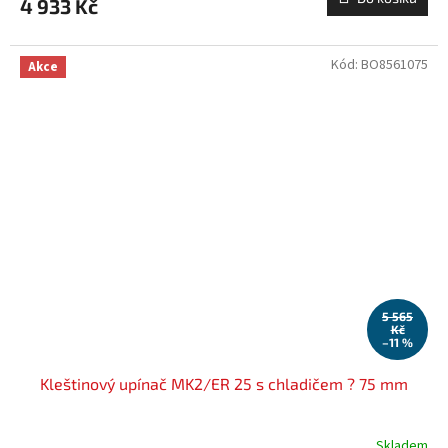
4 933 Kč
Kód:
BO8561075
Akce
5 565
Kč
–11 %
Kleštinový upínač MK2/ER 25 s chladičem ? 75 mm
Skladem