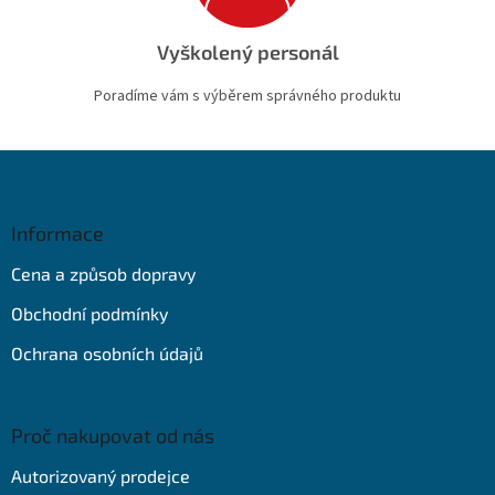
Vyškolený personál
Poradíme vám s výběrem správného produktu
Z
á
p
a
Informace
t
Cena a způsob dopravy
í
Obchodní podmínky
Ochrana osobních údajů
Proč nakupovat od nás
Autorizovaný prodejce