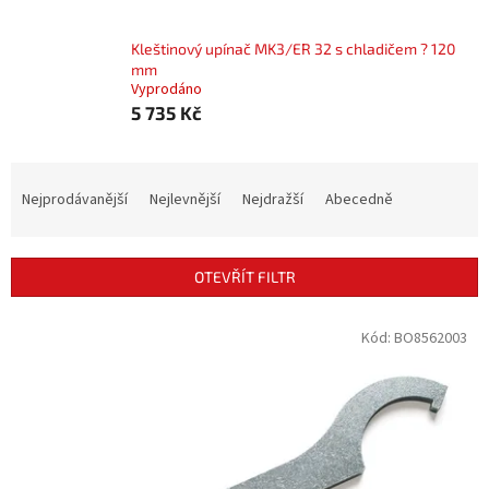
Kleštinový upínač MK3/ER 32 s chladičem ? 120
mm
Vyprodáno
5 735 Kč
Ř
a
Nejprodávanější
Nejlevnější
Nejdražší
Abecedně
z
e
n
OTEVŘÍT FILTR
í
p
V
Kód:
BO8562003
r
ý
o
p
d
i
u
s
k
p
t
r
ů