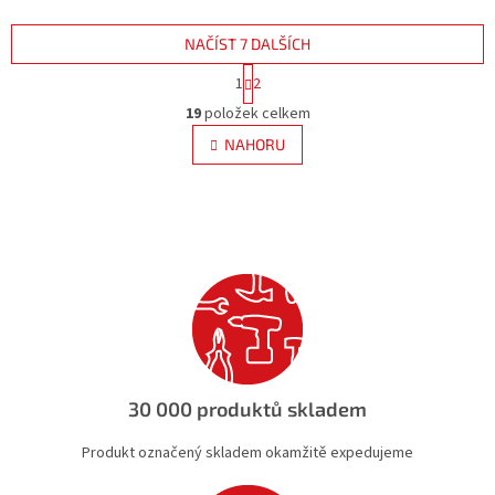
NAČÍST 7 DALŠÍCH
S
1
2
t
O
r
19
položek celkem
v
á
l
NAHORU
n
á
k
d
o
v
a
á
c
n
í
í
p
r
v
k
y
v
ý
30 000 produktů skladem
p
i
Produkt označený skladem okamžitě expedujeme
s
u