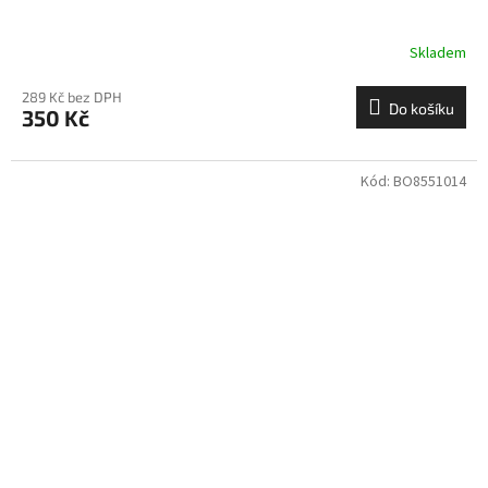
Skladem
289 Kč bez DPH
Do košíku
350 Kč
Kód:
BO8551014