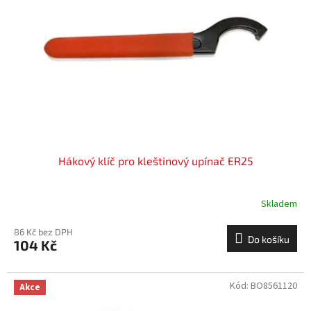
Hákový klíč pro kleštinový upínač ER25
Skladem
86 Kč bez DPH
Do košíku
104 Kč
Kód:
BO8561120
Akce