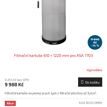
11 640
Kč
–14 %
Filtrační kartuše 610 × 1220 mm pro ASA 7703
Vyprodáno
8 255 Kč bez DPH
Do košíku
9 988 Kč
Filtrační kartuše na jemný prach 1µm s filtrační plochou až 9,4 m².
Kód:
BO5129991
Akce