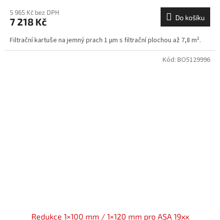
5 965 Kč bez DPH
Do košíku
7 218 Kč
Filtrační kartuše na jemný prach 1 µm s filtrační plochou až 7,8 m².
Kód:
BO5129996
Redukce 1×100 mm / 1×120 mm pro ASA 19xx