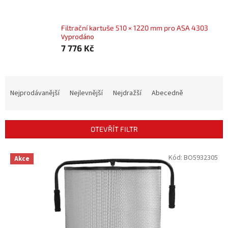
Filtrační kartuše 510 × 1220 mm pro ASA 4303
Vyprodáno
7 776 Kč
Ř
a
Nejprodávanější
Nejlevnější
Nejdražší
Abecedně
z
e
n
OTEVŘÍT FILTR
í
p
V
Kód:
BO5932305
r
Akce
ý
o
p
d
i
u
s
k
p
t
r
ů