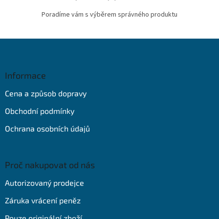
Poradíme vám s výběrem správného produktu
Z
á
p
a
Informace
t
Cena a způsob dopravy
í
Obchodní podmínky
Ochrana osobních údajů
Proč nakupovat od nás
Autorizovaný prodejce
Záruka vrácení peněz
Pouze originální zboží