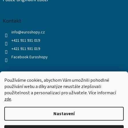
Kontakt
info
@
euroshopy.cz
+421 911 931 019
+421 911 931 019
Facebook Euroshopy
Přijímáme online platby
Používáme cookies, abychom Vám umožnili pohodlné
používání webu a díky analýze neustále zlepšovali
použitelnost a personalizaci pro uživatele. Více informací
zde
.
Nastavení
Vytvořil Shoptet