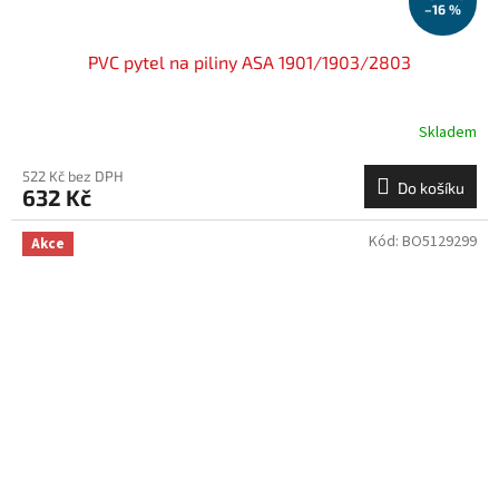
–16 %
PVC pytel na piliny ASA 1901/1903/2803
Skladem
522 Kč bez DPH
Do košíku
632 Kč
Kód:
BO5129299
Akce