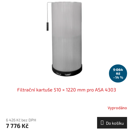
9 064
Kč
–14 %
Filtrační kartuše 510 × 1220 mm pro ASA 4303
Vyprodáno
6 426 Kč bez DPH
Do košíku
7 776 Kč