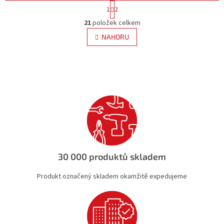
S
1
2
t
O
r
21
položek celkem
v
á
l
NAHORU
n
á
k
d
o
v
a
á
c
n
í
í
p
r
v
k
y
v
ý
30 000 produktů skladem
p
i
Produkt označený skladem okamžitě expedujeme
s
u