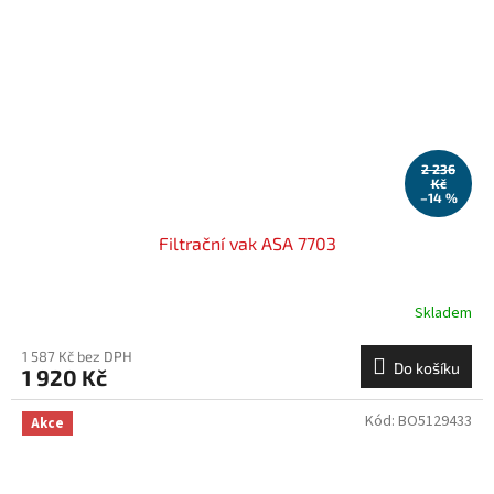
2 236
Kč
–14 %
Filtrační vak ASA 7703
Skladem
1 587 Kč bez DPH
Do košíku
1 920 Kč
Kód:
BO5129433
Akce