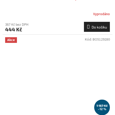
Vyprodáno
367 Kč bez DPH
Do košíku
444 Kč
Kód:
BO5129280
Akce
1 167 Kč
–12 %