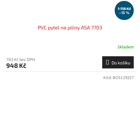
1 118 Kč
–15 %
PVC pytel na piliny ASA 7703
Skladem
783 Kč bez DPH
Do košíku
948 Kč
Kód:
BO5129257