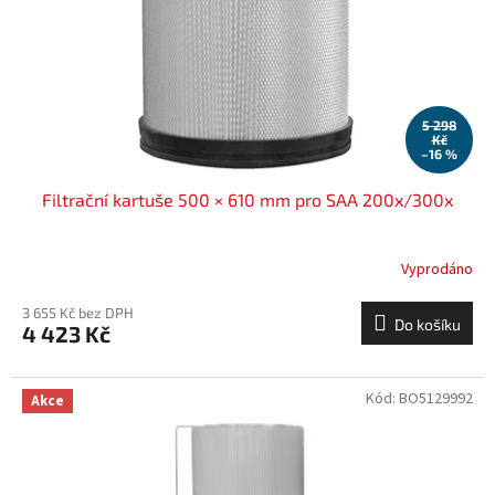
o
d
u
k
t
ů
5 298
Kč
–16 %
Filtrační kartuše 500 × 610 mm pro SAA 200x/300x
Vyprodáno
3 655 Kč bez DPH
Do košíku
4 423 Kč
Kód:
BO5129992
Akce