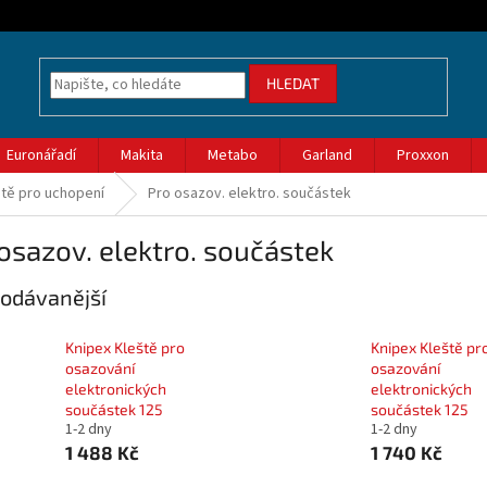
HLEDAT
Euronářadí
Makita
Metabo
Garland
Proxxon
ště pro uchopení
Pro osazov. elektro. součástek
osazov. elektro. součástek
odávanější
Knipex Kleště pro
Knipex Kleště pr
osazování
osazování
elektronických
elektronických
součástek 125
součástek 125
1-2 dny
1-2 dny
1 488 Kč
1 740 Kč