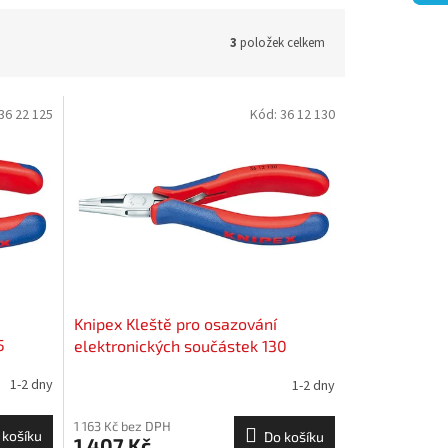
3
položek celkem
36 22 125
Kód:
36 12 130
Knipex Kleště pro osazování
5
elektronických součástek 130
1-2 dny
1-2 dny
1 163 Kč bez DPH
 košíku
Do košíku
1 407 Kč