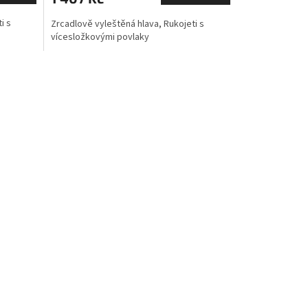
i s
Zrcadlově vyleštěná hlava, Rukojeti s
vícesložkovými povlaky