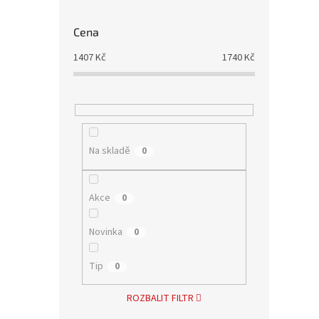
Cena
1407
Kč
1740
Kč
Na skladě
0
Akce
0
Novinka
0
Tip
0
ROZBALIT FILTR