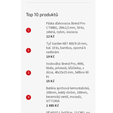
Top 10 produktů
Páska sťahovacia Strend Pro
CT66BG, 200x2,5 mm, 50 ks,
zelená, nylon, viazacia
12 Kč
Tyč Garden KBT 600/8-10 mm,
bal. 10 ks, bambus, oporná k
rastlinám
19 Kč
Vodováha Strend Pro, MINI,
libela, prívesok, kľúčenka, v
dóze, 40x15x15 mm, Sellbox 60
ks
15 Kč
Batéria sprchová termostatická,
100mm, lesklý chróm, 100mm,
keramický ventil, mosadz,
VITTORIA
1 085 Kč
Síť A8102 1,5x020 m, 13 CMQ, na