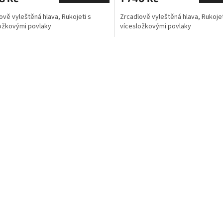
ově vyleštěná hlava, Rukojeti s
Zrcadlově vyleštěná hlava, Rukojet
ožkovými povlaky
vícesložkovými povlaky
O
v
l
á
d
a
c
í
p
r
v
k
y
v
ý
p
i
s
u