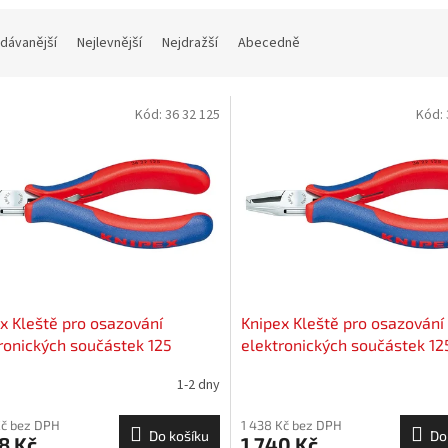
dávanější
Nejlevnější
Nejdražší
Abecedně
Kód:
36 32 125
Kód:
x Kleště pro osazování
Knipex Kleště pro osazování
ronických součástek 125
elektronických součástek 12
1-2 dny
Kč bez DPH
1 438 Kč bez DPH
Do košíku
Do
8 Kč
1 740 Kč