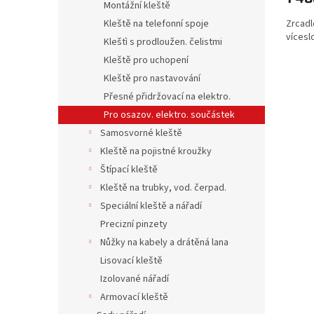
Montážní kleště
Zrcadl
Kleště na telefonní spoje
vícesl
Kleštì s prodloužen. čelistmi
Kleště pro uchopení
Kleště pro nastavování
Přesné přidržovací na elektro.
Pro osazov. elektro. součástek
Samosvorné kleště
Kleště na pojistné kroužky
Štípací kleště
Kleště na trubky, vod. čerpad.
Speciální kleště a nářadí
Precizní pinzety
Nůžky na kabely a drátěná lana
Lisovací kleště
Izolované nářadí
Armovací kleště