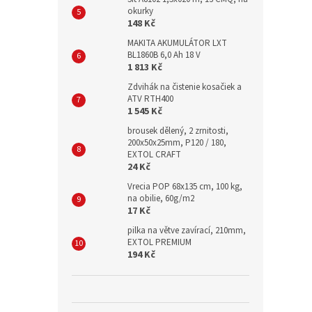
okurky
148 Kč
MAKITA AKUMULÁTOR LXT
BL1860B 6,0 Ah 18 V
1 813 Kč
Zdvihák na čistenie kosačiek a
ATV RTH400
1 545 Kč
brousek dělený, 2 zrnitosti,
200x50x25mm, P120 / 180,
EXTOL CRAFT
24 Kč
Vrecia POP 68x135 cm, 100 kg,
na obilie, 60g/m2
17 Kč
pilka na větve zavírací, 210mm,
EXTOL PREMIUM
194 Kč