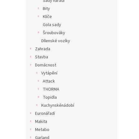
Sady nářadí
Bity
Klíče
Gola sady
Šroubováky
Dílenské vozíky
Zahrada
Stavba
Domácnost
Vytápění
Attack
THORMA
Topidla
Kuchynskénádobí
Euronářadí
Makita
Metabo
Garland