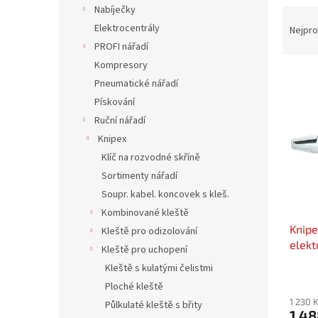
n
Nabíječky
Ř
e
a
Elektrocentrály
Nejpro
l
z
PROFI nářadí
e
Kompresory
V
n
Pneumatické nářadí
ý
í
Pískování
p
p
Ruční nářadí
i
r
s
o
Knipex
p
d
Klíč na rozvodné skříně
r
u
Sortimenty nářadí
o
k
Soupr. kabel. koncovek s kleš.
d
t
Kombinované kleště
u
ů
Knipe
k
Kleště pro odizolování
elekt
t
Kleště pro uchopení
ů
Kleště s kulatými čelistmi
Ploché kleště
1 230 
Půlkulaté kleště s břity
1 48