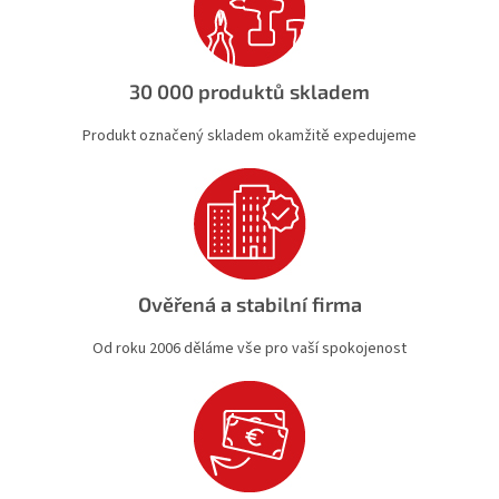
p
r
v
k
30 000 produktů skladem
y
v
Produkt označený skladem okamžitě expedujeme
ý
p
i
s
u
Ověřená a stabilní firma
Od roku 2006 děláme vše pro vaší spokojenost