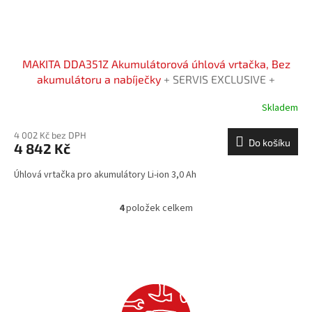
MAKITA DDA351Z Akumulátorová úhlová vrtačka, Bez
akumulátoru a nabíječky
+ SERVIS EXCLUSIVE +
Rozšíření záruky na 3 roky zdarma
Skladem
4 002 Kč bez DPH
Do košíku
4 842 Kč
Úhlová vrtačka pro akumulátory Li-ion 3,0 Ah
4
položek celkem
O
v
l
á
d
a
c
í