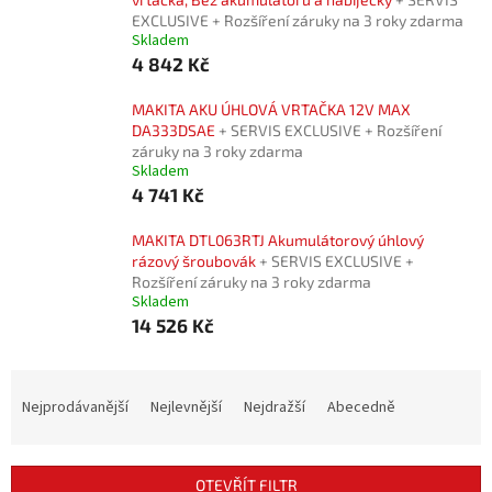
EXCLUSIVE + Rozšíření záruky na 3 roky zdarma
Skladem
4 842 Kč
MAKITA AKU ÚHLOVÁ VRTAČKA 12V MAX
DA333DSAE
+ SERVIS EXCLUSIVE + Rozšíření
záruky na 3 roky zdarma
Skladem
4 741 Kč
MAKITA DTL063RTJ Akumulátorový úhlový
rázový šroubovák
+ SERVIS EXCLUSIVE +
Rozšíření záruky na 3 roky zdarma
Skladem
14 526 Kč
Ř
a
Nejprodávanější
Nejlevnější
Nejdražší
Abecedně
z
e
n
OTEVŘÍT FILTR