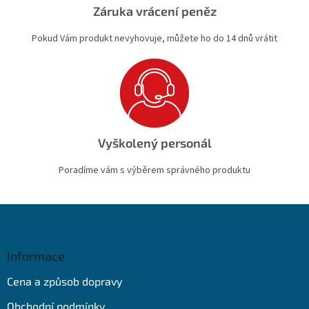
Záruka vrácení peněz
Pokud Vám produkt nevyhovuje, můžete ho do 14 dnů vrátit
Vyškolený personál
Poradíme vám s výběrem správného produktu
Z
á
p
a
Informace
t
Cena a způsob dopravy
í
Obchodní podmínky