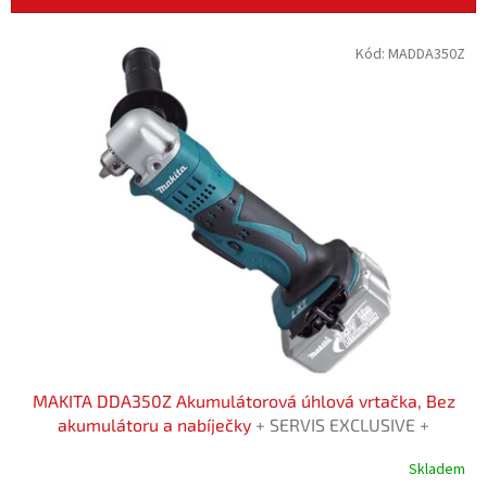
í
p
V
Kód:
MADDA350Z
r
ý
o
p
d
i
u
s
k
p
t
r
ů
o
d
u
k
t
ů
MAKITA DDA350Z Akumulátorová úhlová vrtačka, Bez
akumulátoru a nabíječky
+ SERVIS EXCLUSIVE +
Rozšíření záruky na 3 roky zdarma
Skladem