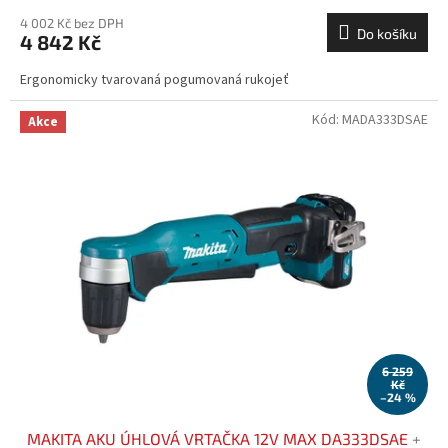
4 002 Kč bez DPH
Do košíku
4 842 Kč
Ergonomicky tvarovaná pogumovaná rukojeť
Kód:
MADA333DSAE
Akce
6 259
Kč
–24 %
MAKITA AKU ÚHLOVÁ VRTAČKA 12V MAX DA333DSAE
+