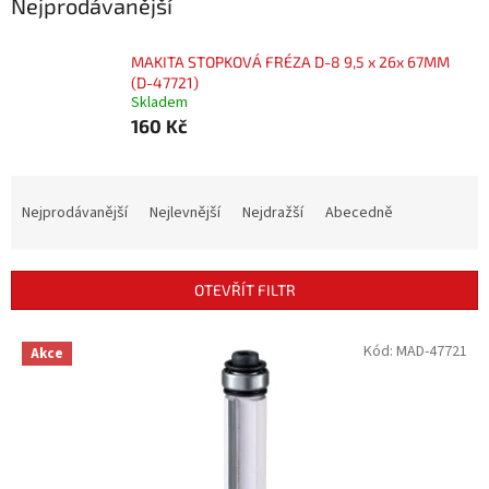
Nejprodávanější
MAKITA STOPKOVÁ FRÉZA D-8 9,5 x 26x 67MM
(D-47721)
Skladem
160 Kč
Ř
a
Nejprodávanější
Nejlevnější
Nejdražší
Abecedně
z
e
n
OTEVŘÍT FILTR
í
p
V
Kód:
MAD-47721
r
Akce
ý
o
p
d
i
u
s
k
p
t
r