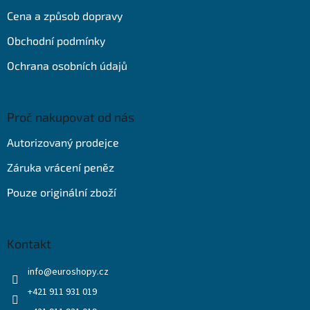
t
Cena a způsob dopravy
í
Obchodní podmínky
Ochrana osobních údajů
Proč nakupovat od nás
Autorizovaný prodejce
Záruka vrácení peněz
Pouze originální zboží
Kontakt
info
@
euroshopy.cz
+421 911 931 019