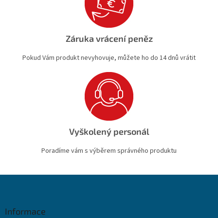
Záruka vrácení peněz
Pokud Vám produkt nevyhovuje, můžete ho do 14 dnů vrátit
Vyškolený personál
Poradíme vám s výběrem správného produktu
Z
á
p
a
Informace