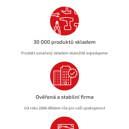
a
c
í
p
r
v
k
30 000 produktů skladem
y
v
Produkt označený skladem okamžitě expedujeme
ý
p
i
s
u
Ověřená a stabilní firma
Od roku 2006 děláme vše pro vaší spokojenost