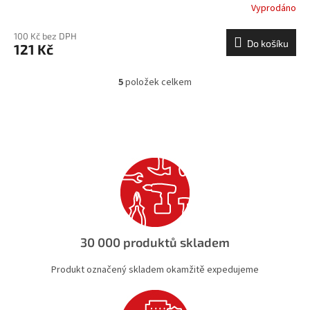
Vyprodáno
100 Kč bez DPH
Do košíku
121 Kč
5
položek celkem
O
v
l
á
d
a
c
í
p
r
v
k
30 000 produktů skladem
y
v
Produkt označený skladem okamžitě expedujeme
ý
p
i