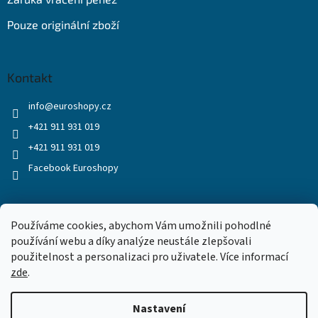
Pouze originální zboží
Kontakt
info
@
euroshopy.cz
+421 911 931 019
+421 911 931 019
Facebook Euroshopy
Přijímáme online platby
Používáme cookies, abychom Vám umožnili pohodlné
používání webu a díky analýze neustále zlepšovali
použitelnost a personalizaci pro uživatele. Více informací
zde
.
Nastavení
Vytvořil Shoptet