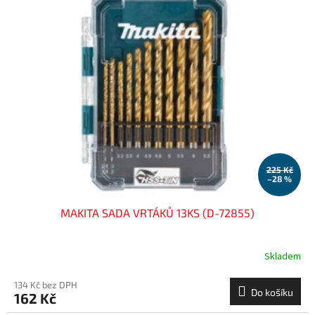
225 Kč
–28 %
MAKITA SADA VRTÁKŮ 13KS (D-72855)
Skladem
134 Kč bez DPH
Do košíku
162 Kč