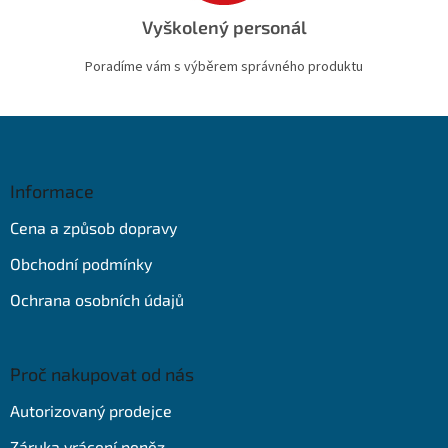
Vyškolený personál
Poradíme vám s výběrem správného produktu
Z
á
p
a
Informace
t
Cena a způsob dopravy
í
Obchodní podmínky
Ochrana osobních údajů
Proč nakupovat od nás
Autorizovaný prodejce
Záruka vrácení peněz