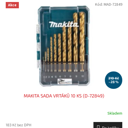
Kód:
MAD-72849
Akce
310 Kč
–28 %
MAKITA SADA VRTÁKŮ 10 KS (D-72849)
Skladem
183 Kč bez DPH
Do košíku