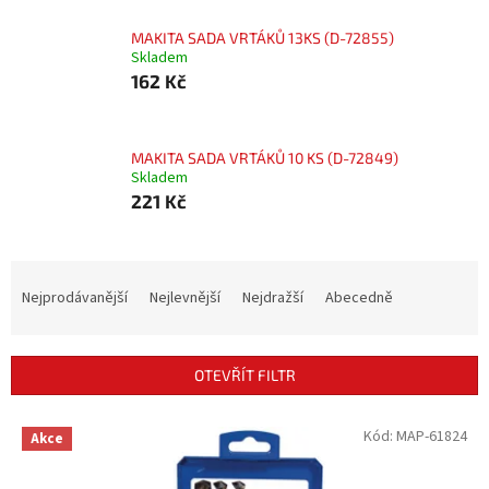
MAKITA SADA VRTÁKŮ 13KS (D-72855)
Skladem
162 Kč
MAKITA SADA VRTÁKŮ 10 KS (D-72849)
Skladem
221 Kč
Ř
a
Nejprodávanější
Nejlevnější
Nejdražší
Abecedně
z
e
n
OTEVŘÍT FILTR
í
p
V
Kód:
MAP-61824
r
Akce
ý
o
p
d