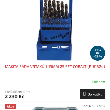
i
u
s
k
p
t
r
ů
o
d
u
k
t
ů
3 154
Kč
–29 %
MAKITA SADA VRTAKŮ 1-13MM 25 SET COBALT (P-61824)
Skladem
1 843 Kč bez DPH
Do košíku
2 230 Kč
Kód:
MAD-72855
Akce