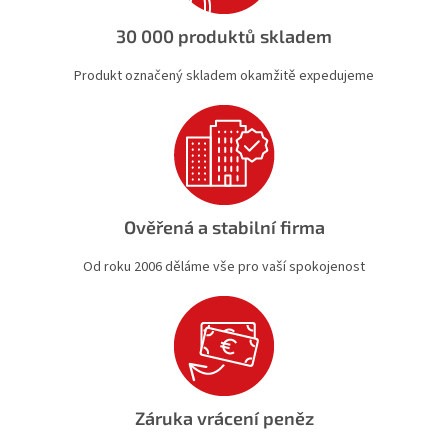
v
k
30 000 produktů skladem
y
v
Produkt označený skladem okamžitě expedujeme
ý
p
i
s
u
Ověřená a stabilní firma
Od roku 2006 děláme vše pro vaší spokojenost
Záruka vrácení peněz