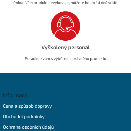
Pokud Vám produkt nevyhovuje, můžete ho do 14 dnů vrátit
Vyškolený personál
Poradíme vám s výběrem správného produktu
Z
á
p
a
Informace
t
Cena a způsob dopravy
í
Obchodní podmínky
Ochrana osobních údajů