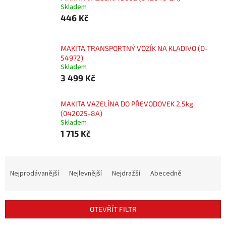
Skladem
446 Kč
MAKITA TRANSPORTNÝ VOZÍK NA KLADIVO (D-
54972)
Skladem
3 499 Kč
MAKITA VAZELÍNA DO PŘEVODOVEK 2,5kg
(042025-8A)
Skladem
1 715 Kč
Ř
a
Nejprodávanější
Nejlevnější
Nejdražší
Abecedně
z
e
n
OTEVŘÍT FILTR
í