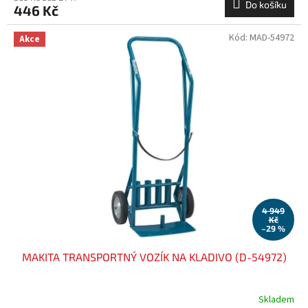
Do košíku
446 Kč
Kód:
MAD-54972
Akce
4 949
Kč
–29 %
MAKITA TRANSPORTNÝ VOZÍK NA KLADIVO (D-54972)
Skladem