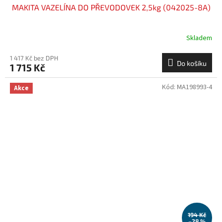
MAKITA VAZELÍNA DO PŘEVODOVEK 2,5kg (042025-8A)
Skladem
1 417 Kč bez DPH
Do košíku
1 715 Kč
Kód:
MA198993-4
Akce
194 Kč
–28 %