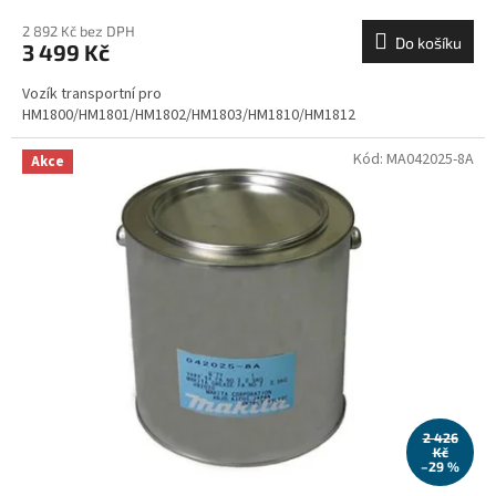
2 892 Kč bez DPH
Do košíku
3 499 Kč
Vozík transportní pro
HM1800/HM1801/HM1802/HM1803/HM1810/HM1812
Kód:
MA042025-8A
Akce
2 426
Kč
–29 %