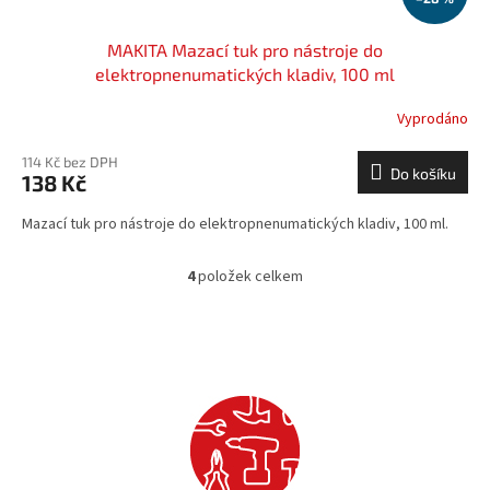
MAKITA Mazací tuk pro nástroje do
elektropnenumatických kladiv, 100 ml
Vyprodáno
114 Kč bez DPH
Do košíku
138 Kč
Mazací tuk pro nástroje do elektropnenumatických kladiv, 100 ml.
4
položek celkem
O
v
l
á
d
a
c
í
p
r