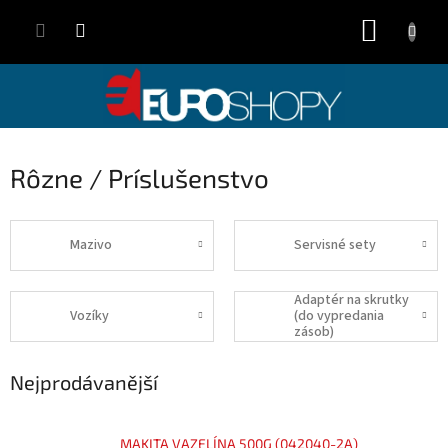
Přejít
NÁKUP
na
obsah
KOŠÍK
Rôzne / Príslušenstvo
Mazivo
Servisné sety
Adaptér na skrutky
Vozíky
(do vypredania
zásob)
Nejprodávanější
MAKITA VAZELÍNA 500G (042040-2A)