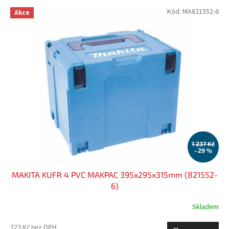
p
V
Kód:
MA821552-6
r
Akce
ý
o
p
d
i
u
s
k
p
t
r
ů
o
d
u
k
t
ů
1 237 Kč
–29 %
MAKITA KUFR 4 PVC MAKPAC 395x295x315mm (821552-
6)
Skladem
723 Kč bez DPH