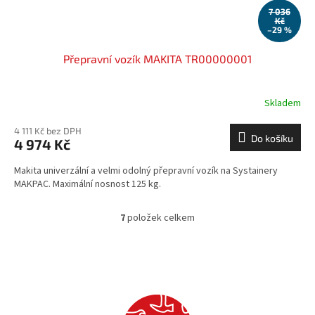
7 036
Kč
–29 %
Přepravní vozík MAKITA TR00000001
Skladem
4 111 Kč bez DPH
Do košíku
4 974 Kč
Makita univerzální a velmi odolný přepravní vozík na Systainery
MAKPAC. Maximální nosnost 125 kg.
7
položek celkem
O
v
l
á
d
a
c