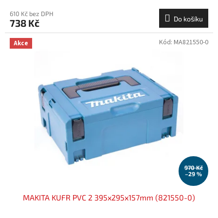
610 Kč bez DPH
Do košíku
738 Kč
Kód:
MA821550-0
Akce
970 Kč
–29 %
MAKITA KUFR PVC 2 395x295x157mm (821550-0)