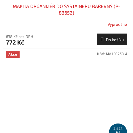
MAKITA ORGANIZÉR DO SYSTAINERU BAREVNÝ (P-
83652)
Vyprodáno
638 Kč bez DPH
Do košíku
772 Kč
Kód:
MA198253-4
Akce
2 523
Kč