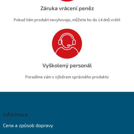
Záruka vrácení peněz
Pokud Vám produkt nevyhovuje, můžete ho do 14 dnů vrátit
Vyškolený personál
Poradíme vám s výběrem správného produktu
Z
á
p
a
Informace
t
Cena a způsob dopravy
í