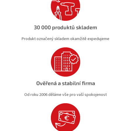
í
p
r
v
k
30 000 produktů skladem
y
v
Produkt označený skladem okamžitě expedujeme
ý
p
i
s
u
Ověřená a stabilní firma
Od roku 2006 děláme vše pro vaší spokojenost