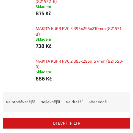
(821552-6)
Skladem
875 Kč
MAKITA KUFR PVC 3 395x295x210mm (821551-
8)
Skladem
738 Kč
MAKITA KUFR PVC 2 395x295x157mm (821550-
0)
Skladem
686 Kč
Ř
a
Nejprodávanější
Nejlevnější
Nejdražší
Abecedně
z
e
n
OTEVŘÍT FILTR
í