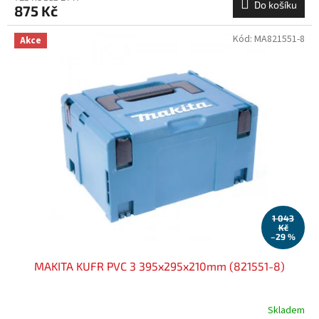
Do košíku
875 Kč
Kód:
MA821551-8
Akce
1 043
Kč
–29 %
MAKITA KUFR PVC 3 395x295x210mm (821551-8)
Skladem