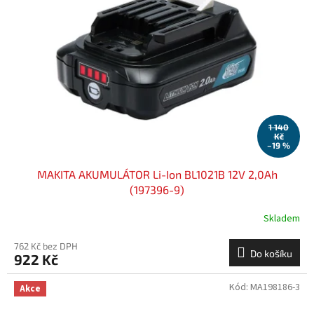
s
k
p
t
r
ů
o
d
u
k
t
ů
1 140
Kč
–19 %
MAKITA AKUMULÁTOR Li-Ion BL1021B 12V 2,0Ah
(197396-9)
Skladem
762 Kč bez DPH
Do košíku
922 Kč
Kód:
MA198186-3
Akce