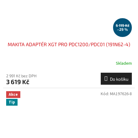
5 119 Kč
–29 %
MAKITA ADAPTÉR XGT PRO PDC1200/PDC01 (191N62-4)
Skladem
2 991 Kč bez DPH
Do košíku
3 619 Kč
Kód:
MA197626-8
Akce
Tip