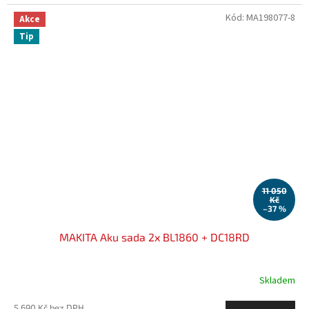
Kód:
MA198077-8
Akce
Tip
11 050
Kč
–37 %
MAKITA Aku sada 2x BL1860 + DC18RD
Skladem
5 690 Kč bez DPH