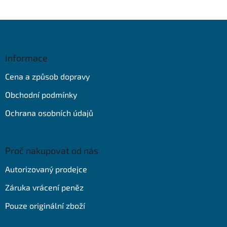
Z
á
p
a
Informace
t
Cena a způsob dopravy
í
Obchodní podmínky
Ochrana osobních údajů
Proč nakupovat od nás
Autorizovaný prodejce
Záruka vrácení peněz
Pouze originální zboží