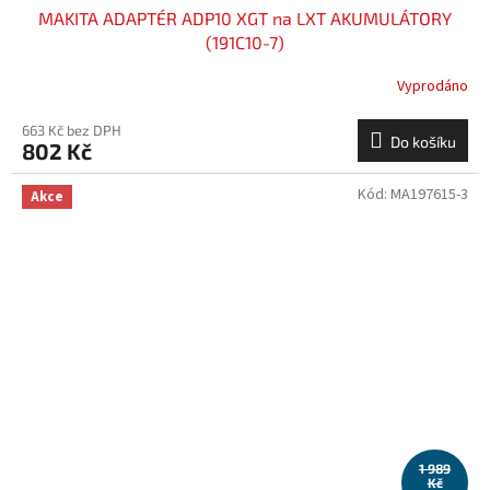
MAKITA ADAPTÉR ADP10 XGT na LXT AKUMULÁTORY
(191C10-7)
Vyprodáno
663 Kč bez DPH
Do košíku
802 Kč
Kód:
MA197615-3
Akce
1 989
Kč