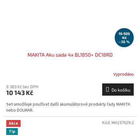
15 925
Kč
–36 %
MAKITA Aku sada 4x BL1850+ DC18RD
Vyprodáno
8 383 Kč bez DPH
Do košíku
10 143 Kč
Set umožňuje používat další akumulátorové produkty řady MAKITA
nebo DOLMAR.
Kód:
MA197629-2
Akce
Tip