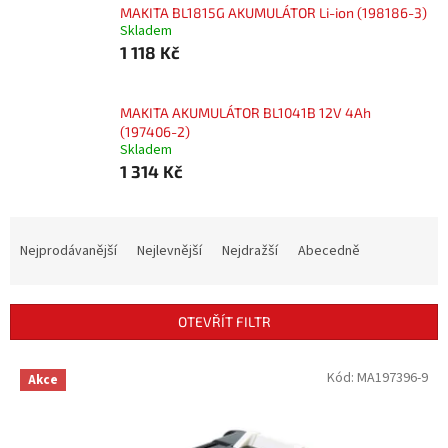
MAKITA BL1815G AKUMULÁTOR Li-ion (198186-3)
Skladem
1 118 Kč
MAKITA AKUMULÁTOR BL1041B 12V 4Ah
(197406-2)
Skladem
1 314 Kč
Ř
a
Nejprodávanější
Nejlevnější
Nejdražší
Abecedně
z
e
n
OTEVŘÍT FILTR
í
p
V
Kód:
MA197396-9
r
Akce
ý
o
p
d
i
u