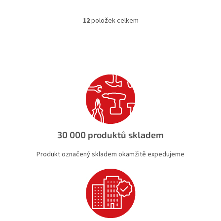
12
položek celkem
O
v
l
á
d
a
c
í
p
r
v
k
30 000 produktů skladem
y
v
Produkt označený skladem okamžitě expedujeme
ý
p
i
s
u