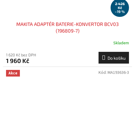
2 426
Kč
–19 %
MAKITA ADAPTÉR BATERIE-KONVERTOR BCV03
(196809-7)
Skladem
1 620 Kč bez DPH
Do košíku
1 960 Kč
Kód:
MA193636-3
Akce