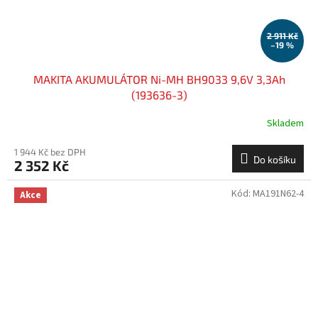
2 911 Kč
–19 %
MAKITA AKUMULÁTOR Ni-MH BH9033 9,6V 3,3Ah
(193636-3)
Skladem
1 944 Kč bez DPH
Do košíku
2 352 Kč
Kód:
MA191N62-4
Akce