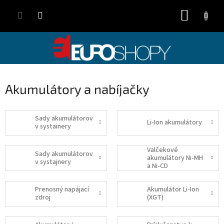
Přejít
NÁKUP
na
obsah
KOŠÍK
Akumulátory a nabíjačky
Sady akumulátorov
Li-Ion akumulátory
v systainery
Valčekové
Sady akumulátorov
akumulátory Ni-MH
v systajnery
a Ni-CD
Prenosný napájací
Akumulátor Li-Ion
zdroj
(XGT)