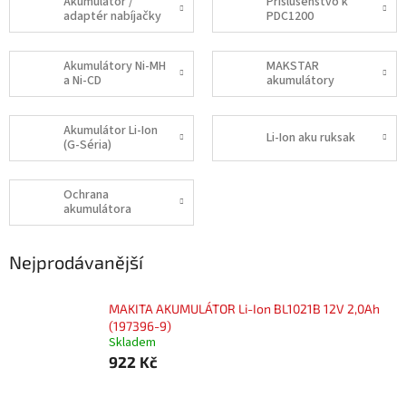
Akumulátor /
Príslušenstvo k
adaptér nabíjačky
PDC1200
Akumulátory Ni-MH
MAKSTAR
a Ni-CD
akumulátory
Akumulátor Li-Ion
Li-Ion aku ruksak
(G-Séria)
Ochrana
akumulátora
Nejprodávanější
MAKITA AKUMULÁTOR Li-Ion BL1021B 12V 2,0Ah
(197396-9)
Skladem
922 Kč