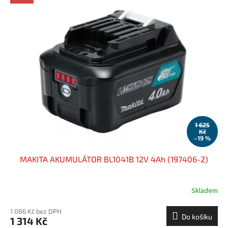
1 625
Kč
–19 %
MAKITA AKUMULÁTOR BL1041B 12V 4Ah (197406-2)
Skladem
1 086 Kč bez DPH
Do košíku
1 314 Kč