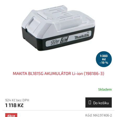
1 383
Kč
–19 %
MAKITA BL1815G AKUMULÁTOR Li-ion (198186-3)
Skladem
924 Kč bez DPH
Do košíku
1 118 Kč
Kód:
MA197406-2
Akce