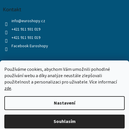
Kontakt
info
@
euroshopy.cz
+421 911 931 019
+421 911 931 019
Facebook Euroshopy
Přijímáme online platby
Používáme cookies, abychom Vám umožnili pohodlné
používání webu a díky analýze neustále zlepšovali
použitelnost a personalizaci pro uživatele. Více informací
zde
.
Nastavení
Vytvořil Shoptet
Souhlasím
Copyright 2026
Euroshopy
. Všechna práva vyhrazena.