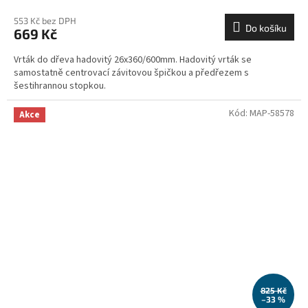
553 Kč bez DPH
Do košíku
669 Kč
Vrták do dřeva hadovitý 26x360/600mm. Hadovitý vrták se
samostatně centrovací závitovou špičkou a předřezem s
šestihrannou stopkou.
Kód:
MAP-58578
Akce
825 Kč
–33 %