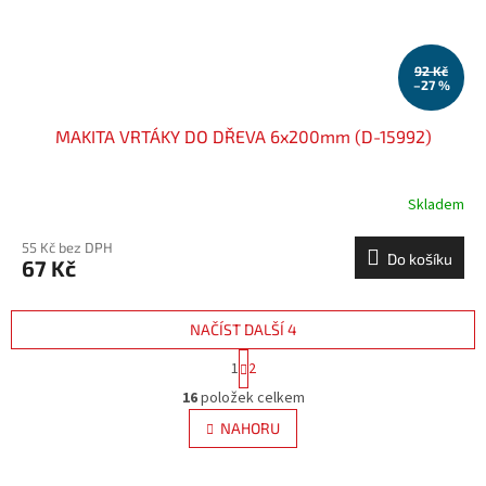
92 Kč
–27 %
MAKITA VRTÁKY DO DŘEVA 6x200mm (D-15992)
Skladem
55 Kč bez DPH
Do košíku
67 Kč
NAČÍST DALŠÍ 4
S
1
2
t
O
r
16
položek celkem
v
á
l
NAHORU
n
á
k
d
o