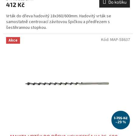
Do košíku
412 Kč
Vrták do dřeva hadovitý 18x360/600mm. Hadovitý vrták se
samostatně centrovací závitovou špičkou a předřezem s
šestihrannou stopkou.
Kód:
MAP-58637
Akce
1 795 Kč
–29 %