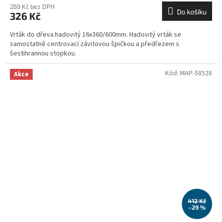
269 Kč bez DPH
Do košíku
326 Kč
Vrták do dřeva hadovitý 16x360/600mm. Hadovitý vrták se
samostatně centrovací závitovou špičkou a předřezem s
šestihrannou stopkou.
Kód:
MAP-58528
Akce
412 Kč
–29 %