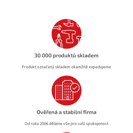
v
a
á
c
n
í
í
p
r
v
k
y
v
ý
30 000 produktů skladem
p
i
Produkt označený skladem okamžitě expedujeme
s
u
Ověřená a stabilní firma
Od roku 2006 děláme vše pro vaší spokojenost