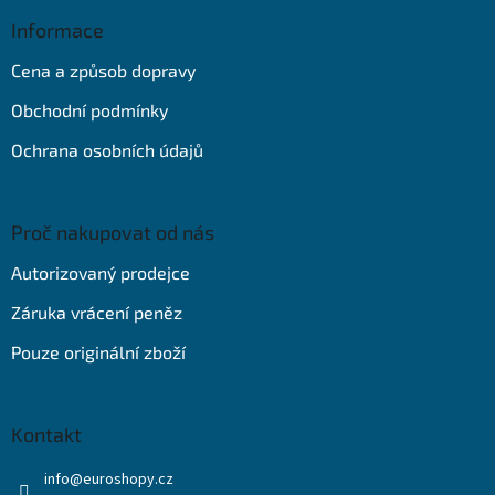
p
a
Informace
t
Cena a způsob dopravy
í
Obchodní podmínky
Ochrana osobních údajů
Proč nakupovat od nás
Autorizovaný prodejce
Záruka vrácení peněz
Pouze originální zboží
Kontakt
info
@
euroshopy.cz