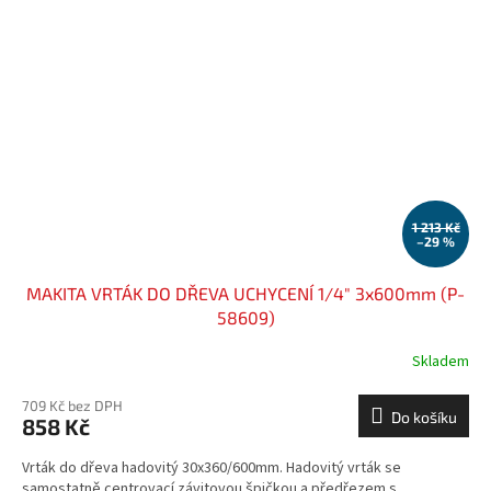
1 213 Kč
–29 %
MAKITA VRTÁK DO DŘEVA UCHYCENÍ 1/4" 3x600mm (P-
58609)
Skladem
709 Kč bez DPH
Do košíku
858 Kč
Vrták do dřeva hadovitý 30x360/600mm. Hadovitý vrták se
samostatně centrovací závitovou špičkou a předřezem s