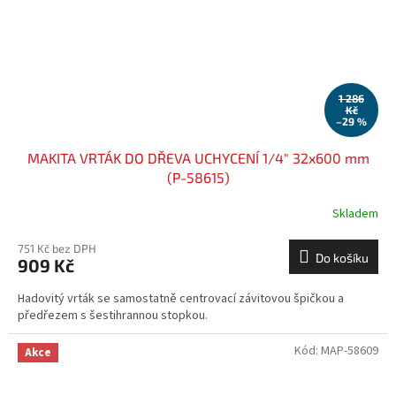
1 286
Kč
–29 %
MAKITA VRTÁK DO DŘEVA UCHYCENÍ 1/4" 32x600 mm
(P-58615)
Skladem
751 Kč bez DPH
Do košíku
909 Kč
Hadovitý vrták se samostatně centrovací závitovou špičkou a
předřezem s šestihrannou stopkou.
Kód:
MAP-58609
Akce