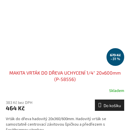
679 Kč
–31 %
MAKITA VRTÁK DO DŘEVA UCHYCENÍ 1/4" 20x600mm
(P-58556)
Skladem
383 Kč bez DPH
Do košíku
464 Kč
Vrták do dřeva hadovitý 20x360/600mm. Hadovitý vrták se
samostatně centrovací závitovou špičkou a předřezem s
šestihrannou stopkou.