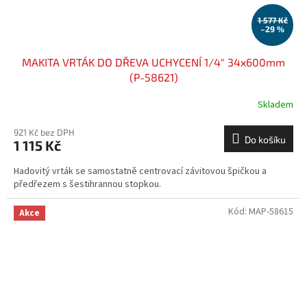
1 577 Kč
–29 %
MAKITA VRTÁK DO DŘEVA UCHYCENÍ 1/4" 34x600mm
(P-58621)
Skladem
921 Kč bez DPH
Do košíku
1 115 Kč
Hadovitý vrták se samostatně centrovací závitovou špičkou a
předřezem s šestihrannou stopkou.
Kód:
MAP-58615
Akce