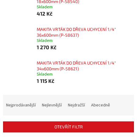
18x600mm (P-58540)
Skladem
412 Kč
MAKITA VRTÁK DO DŘEVA UCHYCENÍ 1/4"
36x600mm (P-58637)
Skladem
1 270 Kč
MAKITA VRTÁK DO DŘEVA UCHYCENÍ 1/4"
34x600mm (P-58621)
Skladem
1 115 Kč
Ř
a
Nejprodávanější
Nejlevnější
Nejdražší
Abecedně
z
e
n
OTEVŘÍT FILTR
í