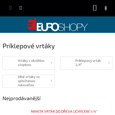
Přejít
NÁKUP
na
obsah
KOŠÍK
Príklepové vrtáky
Vrtáky s okrúhlou
Príklepový vrták
stopkou
1/4"
Dlhé vrtáky so
sploštenou
rukoväťou
Nejprodávanější
MAKITA VRTÁK DO DŘEVA UCHYCENÍ 1/4"