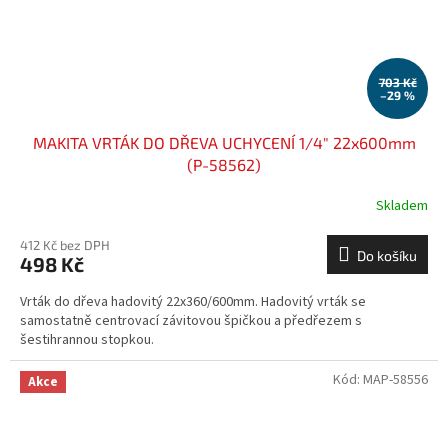
703 Kč
–29 %
MAKITA VRTÁK DO DŘEVA UCHYCENÍ 1/4" 22x600mm
(P-58562)
Skladem
412 Kč bez DPH
Do košíku
498 Kč
Vrták do dřeva hadovitý 22x360/600mm. Hadovitý vrták se
samostatně centrovací závitovou špičkou a předřezem s
šestihrannou stopkou.
Kód:
MAP-58556
Akce