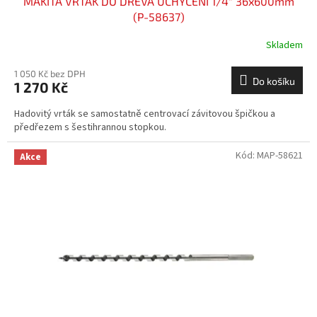
MAKITA VRTÁK DO DŘEVA UCHYCENÍ 1/4" 36x600mm
(P-58637)
Skladem
1 050 Kč bez DPH
Do košíku
1 270 Kč
Hadovitý vrták se samostatně centrovací závitovou špičkou a
předřezem s šestihrannou stopkou.
Kód:
MAP-58621
Akce