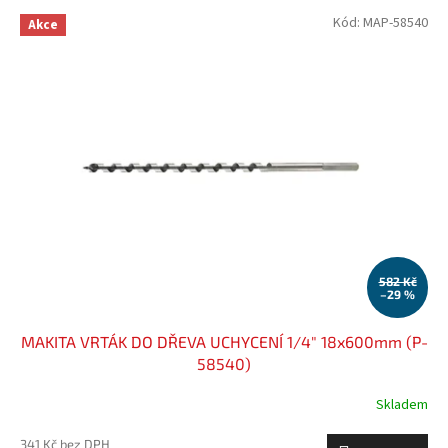
p
V
Kód:
MAP-58540
r
Akce
ý
o
p
d
i
u
s
k
p
t
r
ů
o
d
u
k
t
ů
582 Kč
–29 %
MAKITA VRTÁK DO DŘEVA UCHYCENÍ 1/4" 18x600mm (P-
58540)
Skladem
341 Kč bez DPH