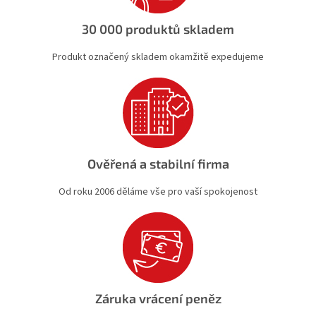
v
k
30 000 produktů skladem
y
v
Produkt označený skladem okamžitě expedujeme
ý
p
i
s
u
Ověřená a stabilní firma
Od roku 2006 děláme vše pro vaší spokojenost
Záruka vrácení peněz