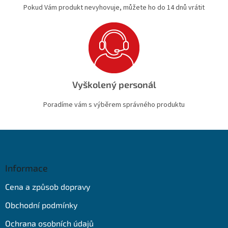
Pokud Vám produkt nevyhovuje, můžete ho do 14 dnů vrátit
Vyškolený personál
Poradíme vám s výběrem správného produktu
Z
á
p
a
Informace
t
Cena a způsob dopravy
í
Obchodní podmínky
Ochrana osobních údajů