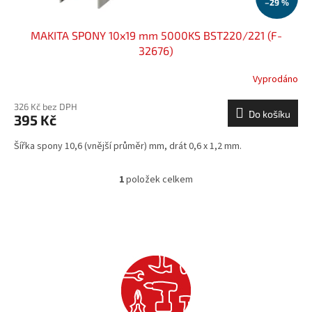
–29 %
MAKITA SPONY 10x19 mm 5000KS BST220/221 (F-
32676)
Vyprodáno
326 Kč bez DPH
Do košíku
395 Kč
Šířka spony 10,6 (vnější průměr) mm, drát 0,6 x 1,2 mm.
1
položek celkem
O
v
l
á
d
a
c
í
p
r