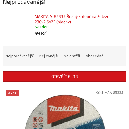
Nejprodávanější
MAKITA A-85335 Řezný kotouč na železo
230x2.5x22 (plochý)
Skladem
59 Kč
Ř
a
Nejprodávanější
Nejlevnější
Nejdražší
Abecedně
z
e
n
OTEVŘÍT FILTR
í
p
V
Kód:
MAA-85335
r
Akce
ý
o
p
d
i
u
s
k
p
t
r