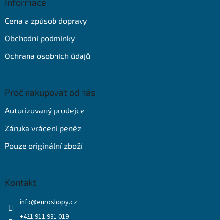
a
Informace
t
Cena a způsob dopravy
í
Obchodní podmínky
Ochrana osobních údajů
Proč nakupovat od nás
Autorizovaný prodejce
Záruka vrácení peněz
Pouze originální zboží
Kontakt
info
@
euroshopy.cz
+421 911 931 019