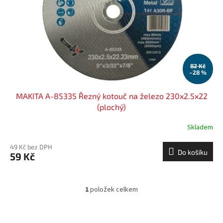
ů
o
d
u
k
t
ů
82 Kč
–28 %
MAKITA A-85335 Řezný kotouč na železo 230x2.5x22
(plochý)
Skladem
49 Kč bez DPH
Do košíku
59 Kč
1
položek celkem
O
v
l
á