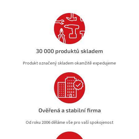
d
a
c
í
p
r
v
k
30 000 produktů skladem
y
v
Produkt označený skladem okamžitě expedujeme
ý
p
i
s
u
Ověřená a stabilní firma
Od roku 2006 děláme vše pro vaší spokojenost