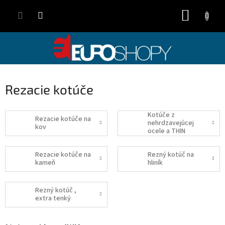
Přejít
NÁKUP
na
obsah
KOŠÍK
Rezacie kotúče
Kotúče z
Rezacie kotúče na
nehrdzavejúcej
kov
ocele a THIN
Rezacie kotúče na
Rezný kotúč na
kameň
hliník
Rezný kotúč ,
extra tenký