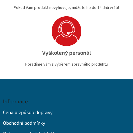
Pokud Vám produkt nevyhovuje, můžete ho do 14 dnů vrátit
Vyškolený personál
Poradíme vám s výběrem správného produktu
Z
á
p
a
Informace
t
Cena a způsob dopravy
í
Obchodní podmínky