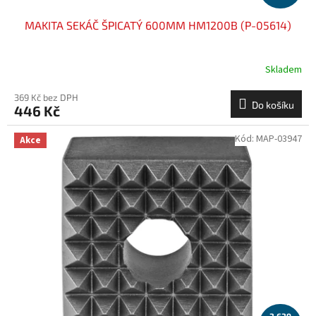
MAKITA SEKÁČ ŠPICATÝ 600MM HM1200B (P-05614)
Skladem
369 Kč bez DPH
Do košíku
446 Kč
Kód:
MAP-03947
Akce
3 639