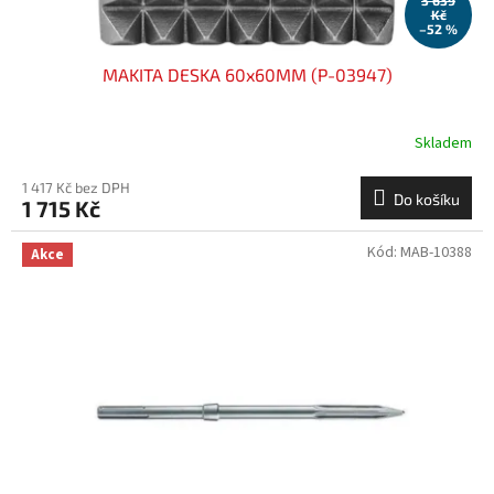
Kč
–52 %
MAKITA DESKA 60x60MM (P-03947)
Skladem
1 417 Kč bez DPH
Do košíku
1 715 Kč
Kód:
MAB-10388
Akce