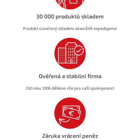
v
k
30 000 produktů skladem
y
v
Produkt označený skladem okamžitě expedujeme
ý
p
i
s
u
Ověřená a stabilní firma
Od roku 2006 děláme vše pro vaší spokojenost
Záruka vrácení peněz