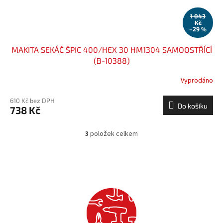
1 043
Kč
–29 %
MAKITA SEKÁČ ŠPIC 400/HEX 30 HM1304 SAMOOSTŘÍCÍ
(B-10388)
Vyprodáno
610 Kč bez DPH
Do košíku
738 Kč
3
položek celkem
O
v
l
á
d
a
c
í
p
r