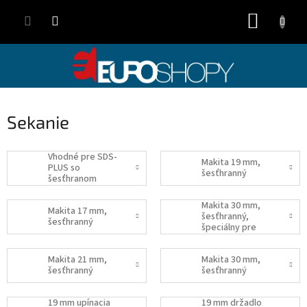
Přejít
NÁKUP
na
obsah
KOŠÍK
Sekanie
Vhodné pre SDS-
Makita 19 mm,
PLUS so
šesťhranný
šesťhranom
Makita 30 mm,
Makita 17 mm,
šesťhranný,
šesťhranný
špeciálny pre
HM1400
Makita 21 mm,
Makita 30 mm,
šesťhranný
šesťhranný
19 mm upínacia
19 mm držadlo