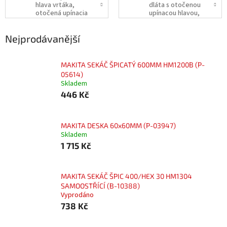
hlava vrtáka,
dláta s otočenou
otočená upínacia
upínacou hlavou,
hlava, typ B
typ B (do
vypredania zásob)
Nejprodávanější
MAKITA SEKÁČ ŠPICATÝ 600MM HM1200B (P-
05614)
Skladem
446 Kč
MAKITA DESKA 60x60MM (P-03947)
Skladem
1 715 Kč
MAKITA SEKÁČ ŠPIC 400/HEX 30 HM1304
SAMOOSTŘÍCÍ (B-10388)
Vyprodáno
738 Kč