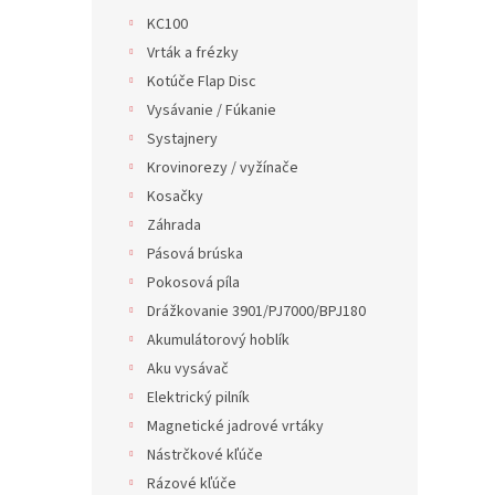
KC100
Vrták a frézky
Kotúče Flap Disc
Vysávanie / Fúkanie
Systajnery
Krovinorezy / vyžínače
Kosačky
Záhrada
Pásová brúska
Pokosová píla
Drážkovanie 3901/PJ7000/BPJ180
Akumulátorový hoblík
Aku vysávač
Elektrický pilník
Magnetické jadrové vrtáky
Nástrčkové kľúče
Rázové kľúče