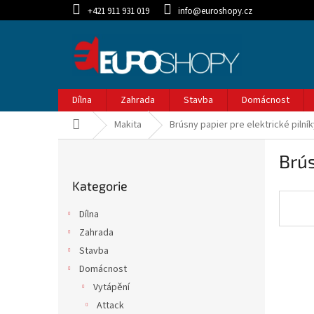
Přejít
+421 911 931 019
info@euroshopy.cz
na
obsah
Dílna
Zahrada
Stavba
Domácnost
Domů
Makita
Brúsny papier pre elektrické pilní
P
Brús
o
Přeskočit
s
Kategorie
kategorie
t
r
Dílna
a
Zahrada
n
Stavba
n
í
Domácnost
p
Vytápění
a
Attack