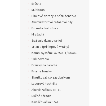
Brúska
Multitoos
Hĺbkové dorazy a príslušenstvo
Akumulátorové reťazové píly
Excentrická brúska
Miešadlá
Spájanie (klincovanie)
Vŕtanie (príklepové vrtáky)
Kombi systém EX2650LH / DUX60
Skľúčovadlo
Držiaky na náradie
Priame brúsky
Skrutkovač so zásobníkom
Laserová technika
Aku viazačka DTR180
Ručné náradie
Kartáčovačka 9741