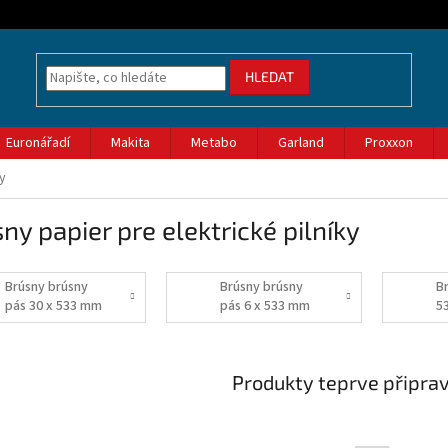
HLEDAT
Euronářadí
Makita
Metabo
Garland
Proxxon
ky
ny papier pre elektrické pilníky
Brúsny brúsny
Brúsny brúsny
B
pás 30 x 533 mm
pás 6 x 533 mm
5
Produkty teprve připra