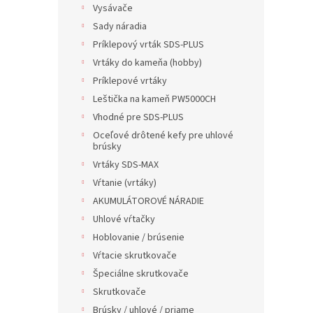
Vysávače
Sady náradia
Príklepový vrták SDS-PLUS
Vrtáky do kameňa (hobby)
Príklepové vrtáky
Leštička na kameň PW5000CH
Vhodné pre SDS-PLUS
Oceľové drôtené kefy pre uhlové
brúsky
Vrtáky SDS-MAX
Vŕtanie (vrtáky)
AKUMULÁTOROVÉ NÁRADIE
Uhlové vŕtačky
Hoblovanie / brúsenie
Vŕtacie skrutkovače
Špeciálne skrutkovače
Skrutkovače
Brúsky / uhlové / priame