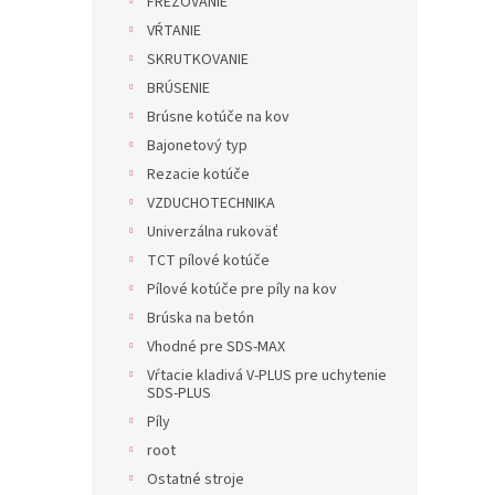
FRÉZOVANIE
VŔTANIE
SKRUTKOVANIE
BRÚSENIE
Brúsne kotúče na kov
Bajonetový typ
Rezacie kotúče
VZDUCHOTECHNIKA
Univerzálna rukoväť
TCT pílové kotúče
Pílové kotúče pre píly na kov
Brúska na betón
Vhodné pre SDS-MAX
Vŕtacie kladivá V-PLUS pre uchytenie
SDS-PLUS
Píly
root
Ostatné stroje