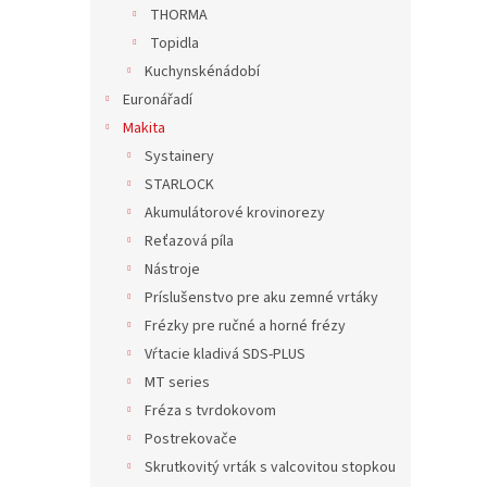
n
THORMA
e
Topidla
l
Kuchynskénádobí
Euronářadí
Makita
Systainery
STARLOCK
Akumulátorové krovinorezy
Reťazová píla
Nástroje
Príslušenstvo pre aku zemné vrtáky
Frézky pre ručné a horné frézy
Vŕtacie kladivá SDS-PLUS
MT series
Fréza s tvrdokovom
Postrekovače
Skrutkovitý vrták s valcovitou stopkou