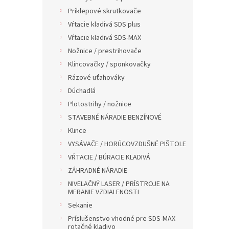
Príklepové skrutkovače
Vŕtacie kladivá SDS plus
Vŕtacie kladivá SDS-MAX
Nožnice / prestrihovače
Klincovačky / sponkovačky
Rázové uťahováky
Dúchadlá
Plotostrihy / nožnice
STAVEBNÉ NÁRADIE BENZÍNOVÉ
Klince
VYSÁVAČE / HORÚCOVZDUŠNÉ PIŠTOLE
VŔTACIE / BÚRACIE KLADIVÁ
ZÁHRADNÉ NÁRADIE
NIVELAČNÝ LASER / PRÍSTROJE NA
MERANIE VZDIALENOSTI
Sekanie
Príslušenstvo vhodné pre SDS-MAX
rotačné kladivo