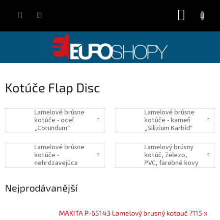
Přejít
NÁKUP
na
obsah
KOŠÍK
Kotúče Flap Disc
Lamelové brúsne
Lamelové brúsne
kotúče - oceľ
kotúče - kameň
„Corundum“
„Silizium Karbid“
Lamelové brúsne
Lamelový brúsny
kotúče -
kotúč, železo,
nehrdzavejúca
PVC, farebné kovy
oceľ „Zirkon“
Nejprodávanější
MAKITA P-65143 Lamelový brusný kotouč ?115 x