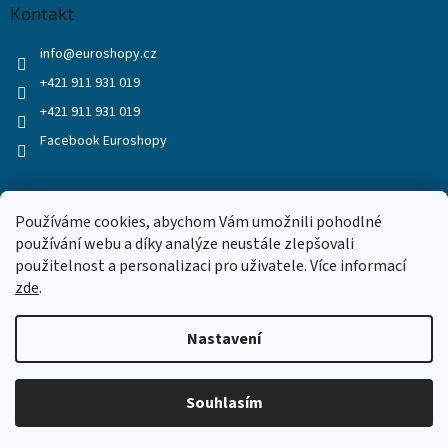
Kontakt
info
@
euroshopy.cz
+421 911 931 019
+421 911 931 019
Facebook Euroshopy
Přijímáme online platby
Používáme cookies, abychom Vám umožnili pohodlné
používání webu a díky analýze neustále zlepšovali
použitelnost a personalizaci pro uživatele. Více informací
zde
.
Nastavení
Vytvořil Shoptet
Souhlasím
Copyright 2026
Euroshopy
. Všechna práva vyhrazena.