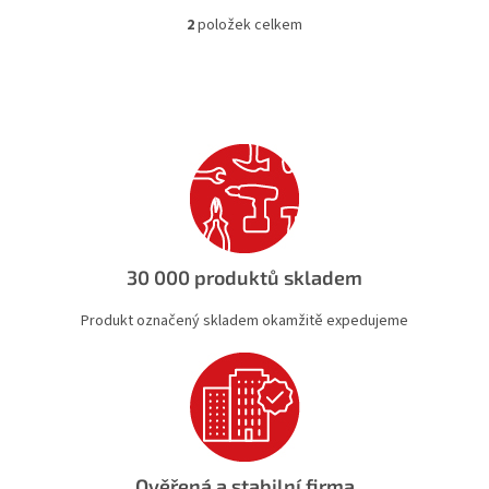
2
položek celkem
O
v
l
á
d
a
c
í
p
r
v
k
30 000 produktů skladem
y
v
Produkt označený skladem okamžitě expedujeme
ý
p
i
s
u
Ověřená a stabilní firma