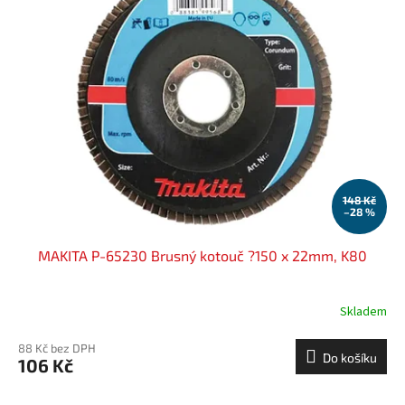
148 Kč
–28 %
MAKITA P-65230 Brusný kotouč ?150 x 22mm, K80
Skladem
88 Kč bez DPH
Do košíku
106 Kč