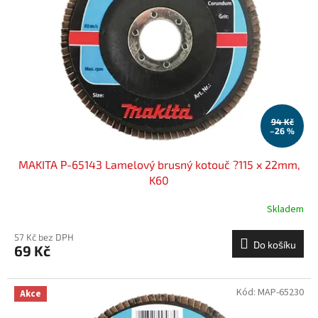
k
p
t
r
ů
o
d
u
k
t
ů
94 Kč
–26 %
MAKITA P-65143 Lamelový brusný kotouč ?115 x 22mm,
K60
Skladem
57 Kč bez DPH
Do košíku
69 Kč
Kód:
MAP-65230
Akce