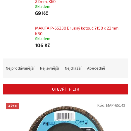
22mm, K60
Skladem
69 Kč
MAKITA P-65230 Brusný kotouč ?150 x 22mm,
K80
Skladem
106 Kč
Ř
a
Nejprodávanější
Nejlevnější
Nejdražší
Abecedně
z
e
n
OTEVŘÍT FILTR
í
p
V
Kód:
MAP-65143
r
Akce
ý
o
p
d
i
u
s