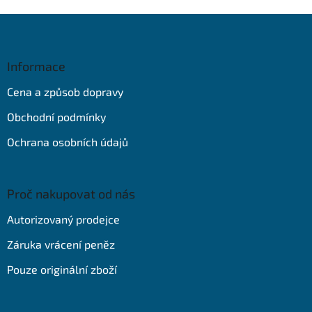
Z
á
p
a
Informace
t
Cena a způsob dopravy
í
Obchodní podmínky
Ochrana osobních údajů
Proč nakupovat od nás
Autorizovaný prodejce
Záruka vrácení peněz
Pouze originální zboží