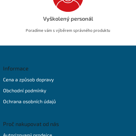
Vyškolený personál
Poradíme vám s výběrem správného produktu
Z
á
p
a
Informace
t
Cena a způsob dopravy
í
Obchodní podmínky
Ochrana osobních údajů
Proč nakupovat od nás
Autorizovaný prodejce