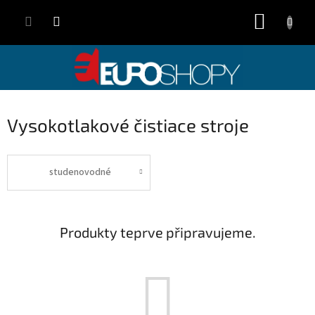
Přejít
NÁKUP
na
obsah
KOŠÍK
Vysokotlakové čistiace stroje
studenovodné
Produkty teprve připravujeme.