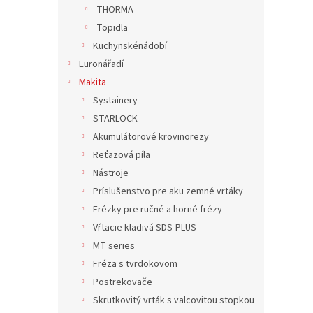
n
THORMA
e
Topidla
l
Kuchynskénádobí
Euronářadí
Makita
Systainery
STARLOCK
Akumulátorové krovinorezy
Reťazová píla
Nástroje
Príslušenstvo pre aku zemné vrtáky
Frézky pre ručné a horné frézy
Vŕtacie kladivá SDS-PLUS
MT series
Fréza s tvrdokovom
Postrekovače
Skrutkovitý vrták s valcovitou stopkou