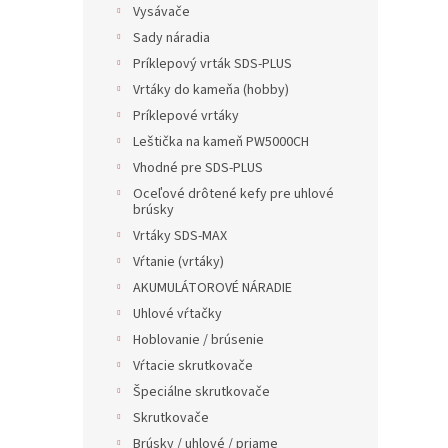
Vysávače
Sady náradia
Príklepový vrták SDS-PLUS
Vrtáky do kameňa (hobby)
Príklepové vrtáky
Leštička na kameň PW5000CH
Vhodné pre SDS-PLUS
Oceľové drôtené kefy pre uhlové
brúsky
Vrtáky SDS-MAX
Vŕtanie (vrtáky)
AKUMULÁTOROVÉ NÁRADIE
Uhlové vŕtačky
Hoblovanie / brúsenie
Vŕtacie skrutkovače
Špeciálne skrutkovače
Skrutkovače
Brúsky / uhlové / priame