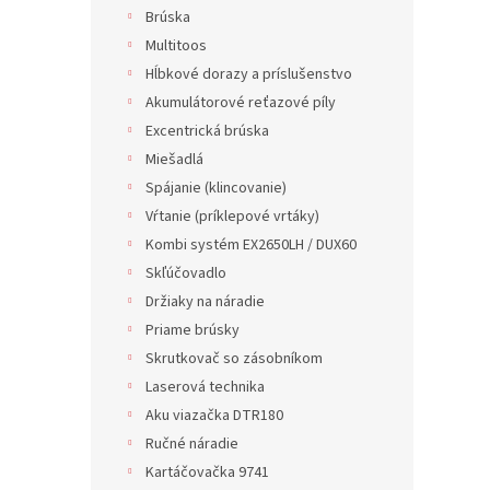
Brúska
Multitoos
Hĺbkové dorazy a príslušenstvo
Akumulátorové reťazové píly
Excentrická brúska
Miešadlá
Spájanie (klincovanie)
Vŕtanie (príklepové vrtáky)
Kombi systém EX2650LH / DUX60
Skľúčovadlo
Držiaky na náradie
Priame brúsky
Skrutkovač so zásobníkom
Laserová technika
Aku viazačka DTR180
Ručné náradie
Kartáčovačka 9741