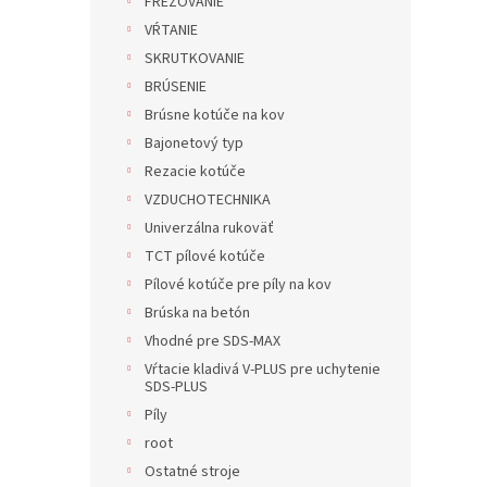
FRÉZOVANIE
VŔTANIE
SKRUTKOVANIE
BRÚSENIE
Brúsne kotúče na kov
Bajonetový typ
Rezacie kotúče
VZDUCHOTECHNIKA
Univerzálna rukoväť
TCT pílové kotúče
Pílové kotúče pre píly na kov
Brúska na betón
Vhodné pre SDS-MAX
Vŕtacie kladivá V-PLUS pre uchytenie
SDS-PLUS
Píly
root
Ostatné stroje