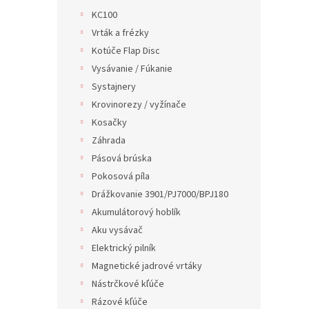
KC100
Vrták a frézky
Kotúče Flap Disc
Vysávanie / Fúkanie
Systajnery
Krovinorezy / vyžínače
Kosačky
Záhrada
Pásová brúska
Pokosová píla
Drážkovanie 3901/PJ7000/BPJ180
Akumulátorový hoblík
Aku vysávač
Elektrický pilník
Magnetické jadrové vrtáky
Nástrčkové kľúče
Rázové kľúče