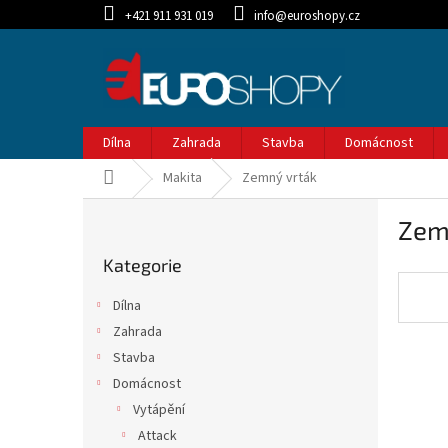
Přejít
+421 911 931 019
info@euroshopy.cz
na
obsah
Dílna
Zahrada
Stavba
Domácnost
Domů
Makita
Zemný vrták
P
Zem
o
Přeskočit
s
Kategorie
kategorie
t
r
Dílna
a
Zahrada
n
Stavba
n
í
Domácnost
p
Vytápění
a
Attack