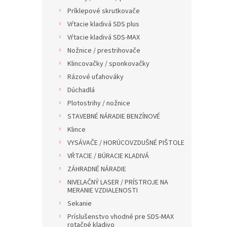
Príklepové skrutkovače
Vŕtacie kladivá SDS plus
Vŕtacie kladivá SDS-MAX
Nožnice / prestrihovače
Klincovačky / sponkovačky
Rázové uťahováky
Dúchadlá
Plotostrihy / nožnice
STAVEBNÉ NÁRADIE BENZÍNOVÉ
Klince
VYSÁVAČE / HORÚCOVZDUŠNÉ PIŠTOLE
VŔTACIE / BÚRACIE KLADIVÁ
ZÁHRADNÉ NÁRADIE
NIVELAČNÝ LASER / PRÍSTROJE NA
MERANIE VZDIALENOSTI
Sekanie
Príslušenstvo vhodné pre SDS-MAX
rotačné kladivo