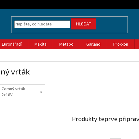
HLEDAT
Euronářadí
Makita
Metabo
Garland
Proxxon
ný vrták
Zemný vrták
2x18V
Produkty teprve připra