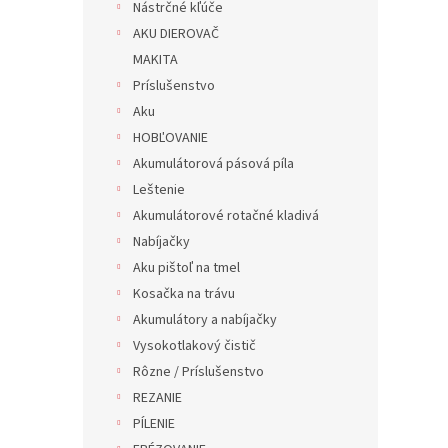
Nástrčné kľúče
AKU DIEROVAČ
MAKITA
Príslušenstvo
Aku
HOBĽOVANIE
Akumulátorová pásová píla
Leštenie
Akumulátorové rotačné kladivá
Nabíjačky
Aku pištoľ na tmel
Kosačka na trávu
Akumulátory a nabíjačky
Vysokotlakový čistič
Rôzne / Príslušenstvo
REZANIE
PÍLENIE