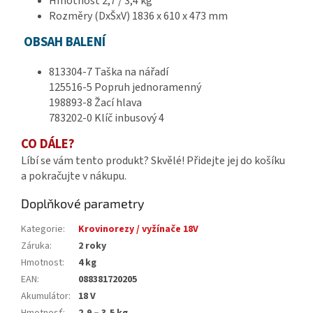
Hmotnost 2,7 / 3,4 kg
Rozměry (DxŠxV) 1836 x 610 x 473 mm
OBSAH BALENÍ
813304-7 Taška na nářadí
125516-5 Popruh jednoramenný
198893-8 Žací hlava
783202-0 Klíč inbusový 4
CO DÁLE?
Líbí se vám tento produkt? Skvělé! Přidejte jej do košíku
a pokračujte v nákupu.
Doplňkové parametry
Kategorie
:
Krovinorezy / vyžínače 18V
Záruka
:
2 roky
Hmotnost
:
4 kg
EAN
:
088381720205
Akumulátor
:
18 V