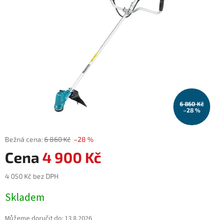
6 860 Kč
–28 %
6 860 Kč
–28 %
4 900 Kč
4 050 Kč bez DPH
Měrná
Skladem
cena:
Můžeme doručit do:
13.8.2026