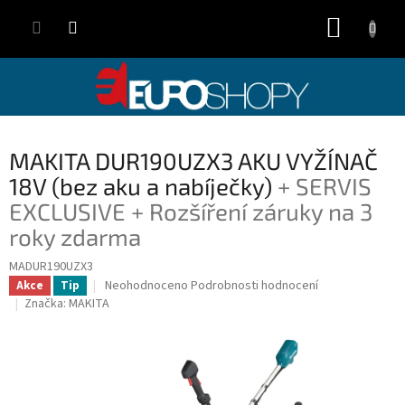
Přejít
NÁKUP
na
obsah
KOŠÍK
MAKITA DUR190UZX3 AKU VYŽÍNAČ
18V (bez aku a nabíječky)
+ SERVIS
EXCLUSIVE + Rozšíření záruky na 3
roky zdarma
MADUR190UZX3
Průměrné
Neohodnoceno
Podrobnosti hodnocení
Akce
Tip
hodnocení
Značka:
MAKITA
produktu
je
0,0
z
5
hvězdiček.