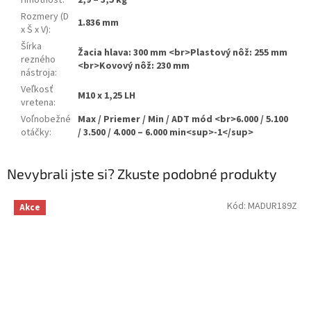
Hmotnosť
:
2,9 – 3,5 kg
Rozmery (D
1.836 mm
x Š x V)
:
Šírka
Žacia hlava: 300 mm <br>Plastový nôž: 255 mm
rezného
<br>Kovový nôž: 230 mm
nástroja
:
Veľkosť
M10 x 1,25 LH
vretena
:
Voľnobežné
Max / Priemer / Min / ADT mód <br>6.000 / 5.100
otáčky
:
/ 3.500 / 4.000 – 6.000 min<sup>-1</sup>
Nevybrali jste si? Zkuste podobné produkty
Kód:
MADUR189Z
Akce