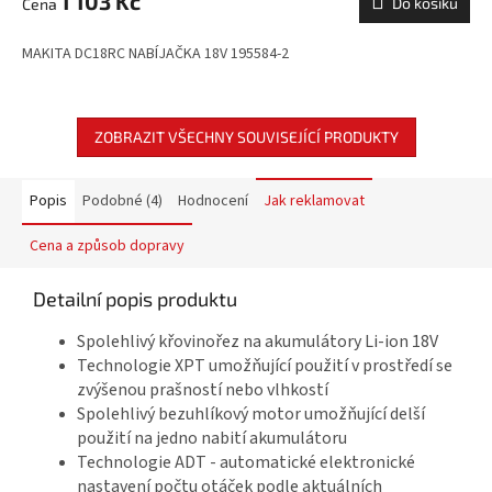
1 103 Kč
Do košíku
MAKITA DC18RC NABÍJAČKA 18V 195584-2
ZOBRAZIT VŠECHNY SOUVISEJÍCÍ PRODUKTY
Popis
Podobné (4)
Hodnocení
Jak reklamovat
Cena a způsob dopravy
Detailní popis produktu
Spolehlivý křovinořez na akumulátory Li-ion 18V
Technologie XPT umožňující použití v prostředí se
zvýšenou prašností nebo vlhkostí
Spolehlivý bezuhlíkový motor umožňující delší
použití na jedno nabití akumulátoru
Technologie ADT - automatické elektronické
nastavení počtu otáček podle aktuálních