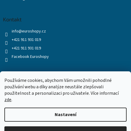
Kontakt
info
@
euroshopy.cz
+421 911 931 019
+421 911 931 019
Facebook Euroshopy
Přijímáme online platby
Používáme cookies, abychom Vám umožnili pohodlné
používání webu a díky analýze neustále zlepšovali
použitelnost a personalizaci pro uživatele. Více informací
zde
.
Nastavení
Vytvořil Shoptet