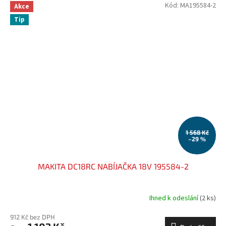
Kód:
MA195584-2
Akce
Tip
1 568 Kč
–29 %
MAKITA DC18RC NABÍJAČKA 18V 195584-2
Ihned k odeslání
(2 ks)
912 Kč bez DPH