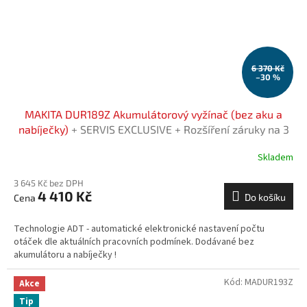
6 370 Kč
–30 %
MAKITA DUR189Z Akumulátorový vyžínač (bez aku a
nabíječky)
+ SERVIS EXCLUSIVE + Rozšíření záruky na 3
roky zdarma
Skladem
3 645 Kč bez DPH
4 410 Kč
Do košíku
Technologie ADT - automatické elektronické nastavení počtu
otáček dle aktuálních pracovních podmínek. Dodávané bez
akumulátoru a nabíječky !
Kód:
MADUR193Z
Akce
Tip