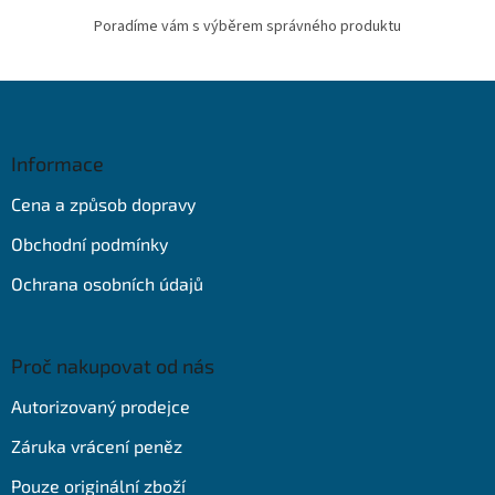
Poradíme vám s výběrem správného produktu
Z
á
p
a
Informace
t
Cena a způsob dopravy
í
Obchodní podmínky
Ochrana osobních údajů
Proč nakupovat od nás
Autorizovaný prodejce
Záruka vrácení peněz
Pouze originální zboží