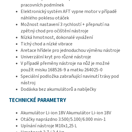
pracovních podmínek
Elektronický systém AFT vypne motor v případě
náhlého poklesu otáček
Možnost nastavení 3 rychlostí + přepnutí na
zpětný chod pro očištění nástroje
Nízká hmotnost, dokonalé vyvážení
Tichý chod a nízké vibrace
Aretace hřídele pro jednoduchou výměnu nástroje
Univerzální kryt pro různé nástroje
V případě přeměny nástroje na nůž je možné
použít misku 168526-9 a matku 264025-0
Speciální podložka zabraňující navinutí trávy pod
nástroj
Dodávka bez akumulátorů a nabíječky
TECHNICKÉ PARAMETRY
Akumulátor Li-ion 18V Akumulátor Li-ion 18V
Otáčky naprázdno 3.500/5.100/6.000 min-1
Upínání nástroje M10x1,25 L