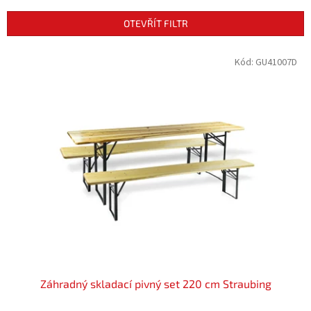
e
n
OTEVŘÍT FILTR
í
p
V
Kód:
GU41007D
r
ý
o
p
d
i
u
s
k
p
t
r
ů
o
d
u
k
t
ů
Záhradný skladací pivný set 220 cm Straubing