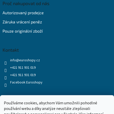
Proč nakupovat od nás
Autorizovaný prodejce
Záruka vrácení peněz
Pouze originální zboží
Kontakt
info
@
euroshopy.cz
+421 911 931 019
+421 911 931 019
Facebook Euroshopy
Přijímáme online platby
Používáme cookies, abychom Vám umožnili pohodlné
používání webu a díky analýze neustále zlepšovali