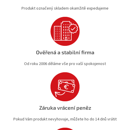
v
Produkt označený skladem okamžitě expedujeme
ý
p
i
s
u
Ověřená a stabilní firma
Od roku 2006 děláme vše pro vaší spokojenost
Záruka vrácení peněz
Pokud Vám produkt nevyhovuje, můžete ho do 14 dnů vrátit