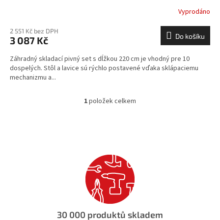
Vyprodáno
2 551 Kč bez DPH
Do košíku
3 087 Kč
Záhradný skladací pivný set s dĺžkou 220 cm je vhodný pre 10
dospelých. Stôl a lavice sú rýchlo postavené vďaka sklápaciemu
mechanizmu a...
1
položek celkem
O
v
l
á
d
a
c
í
p
r
v
k
30 000 produktů skladem
y