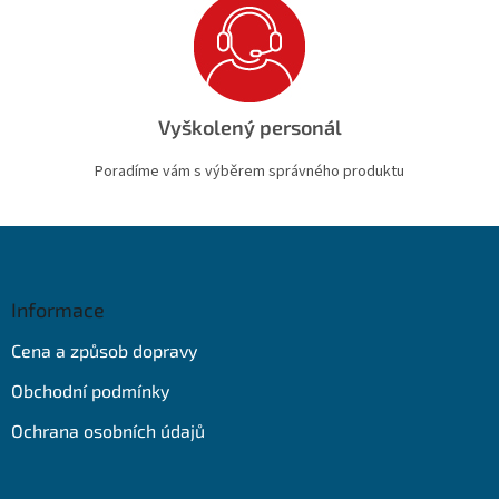
Vyškolený personál
Poradíme vám s výběrem správného produktu
Z
á
p
a
Informace
t
Cena a způsob dopravy
í
Obchodní podmínky
Ochrana osobních údajů