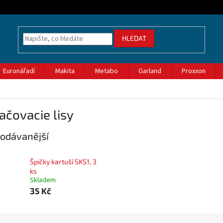
HLEDAT
Euronářadí
Makita
Metabo
Garland
Proxxon
ačovacie lisy
odávanější
Špičky kartuší SKS1, 3
ks
Skladem
35 Kč