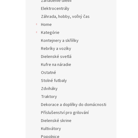
Zariadenie dielní
Elektrocentrály
Záhrada, hobby, voľný čas
Home
Kategórie
Kontejnery a skříňky
Rebríky a vozíky
Dielenské svetlá
Kufre na náradie
Ostatné
Stolné futbaly
Zdviháky
Traktory
Dekorace a doplňky do domácnosti
Příslušenství pro grilování
Dielenské skrine
Kultivátory
Popolnice