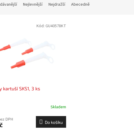
dávanější
Nejlevnější
Nejdražší
Abecedně
Kód:
GU40578KT
y kartuší SKS1, 3 ks
Skladem
bez DPH
Do košíku
č