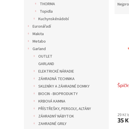
n
a
THORMA
Nejpro
e
z
Topidla
l
e
Kuchynskénádobí
V
n
Euronářadí
ý
í
Makita
p
p
i
r
Metabo
s
o
Garland
p
d
OUTLET
r
u
GARLAND
o
k
ELEKTRICKÉ NÁRADIE
d
t
ZÁHRADNÁ TECHNIKA
u
ů
Špičk
k
SKLENÍKY A ZÁHRADNÉ DOMKY
t
BIOCIN - BIOPRODUKTY
ů
KRBOVÁ KAMNA
PŘÍSTŘEŠKY, PERGOLY, ALTÁNY
29 Kč 
ZÁHRADNÝ NÁBYTOK
35 K
ZAHRADNÉ GRILY