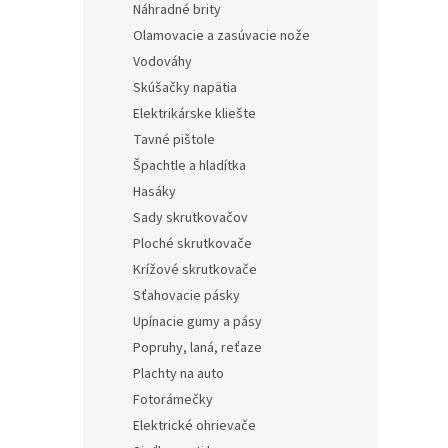
Náhradné brity
Olamovacie a zasúvacie nože
Vodováhy
Skúšačky napätia
Elektrikárske kliešte
Tavné pištole
Špachtle a hladítka
Hasáky
Sady skrutkovačov
Ploché skrutkovače
Krížové skrutkovače
Sťahovacie pásky
Upínacie gumy a pásy
Popruhy, laná, reťaze
Plachty na auto
Fotorámečky
Elektrické ohrievače