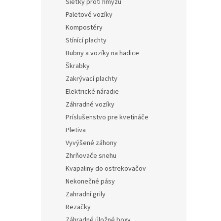
Sieťky proti hmyzu
Paletové vozíky
Kompostéry
Stínící plachty
Bubny a vozíky na hadice
Škrabky
Zakrývací plachty
Elektrické náradie
Záhradné vozíky
Príslušenstvo pre kvetináče
Pletiva
Vyvýšené záhony
Zhrňovače snehu
Kvapaliny do ostrekovačov
Nekonečné pásy
Zahradní grily
Rezačky
Záhradné úložné boxy