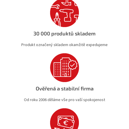
c
í
p
r
v
k
30 000 produktů skladem
y
v
Produkt označený skladem okamžitě expedujeme
ý
p
i
s
u
Ověřená a stabilní firma
Od roku 2006 děláme vše pro vaší spokojenost