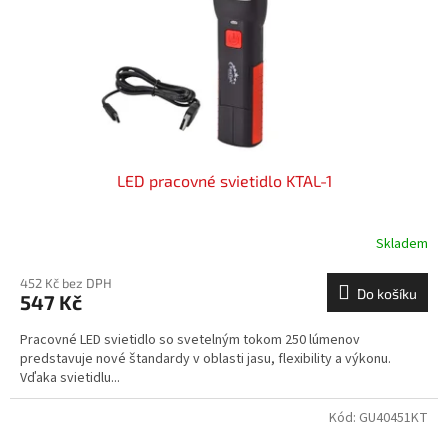
o
d
u
k
t
ů
LED pracovné svietidlo KTAL-1
Skladem
452 Kč bez DPH
Do košíku
547 Kč
Pracovné LED svietidlo so svetelným tokom 250 lúmenov
predstavuje nové štandardy v oblasti jasu, flexibility a výkonu.
Vďaka svietidlu...
Kód:
GU40451KT