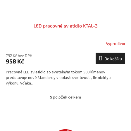
LED pracovné svietidlo KTAL-3
Vyprodáno
792 Kč bez DPH
Do košíku
958 Kč
Pracovné LED svietidlo so svetelným tokom 500 lúmenov
predstavuje nové štandardy v oblasti svietivosti, flexibility a
výkonu. Vďaka...
5
položek celkem
O
v
l
á
d
a