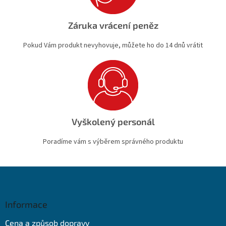
Záruka vrácení peněz
Pokud Vám produkt nevyhovuje, můžete ho do 14 dnů vrátit
Vyškolený personál
Poradíme vám s výběrem správného produktu
Z
á
p
a
Informace
t
Cena a způsob dopravy