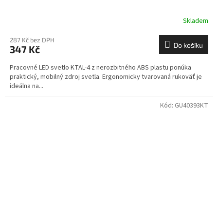
Skladem
287 Kč bez DPH
Do košíku
347 Kč
Pracovné LED svetlo KTAL-4 z nerozbitného ABS plastu ponúka
praktický, mobilný zdroj svetla. Ergonomicky tvarovaná rukoväť je
ideálna na...
Kód:
GU40393KT