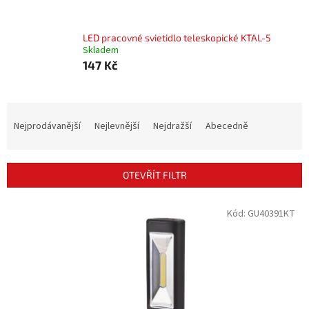
LED pracovné svietidlo teleskopické KTAL-5
Skladem
147 Kč
Ř
a
Nejprodávanější
Nejlevnější
Nejdražší
Abecedně
z
e
n
OTEVŘÍT FILTR
í
p
V
Kód:
GU40391KT
r
ý
o
p
d
i
u
s
k
p
t
r
ů