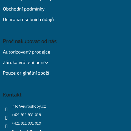
í
Obchodní podmínky
Ochrana osobních údajů
Proč nakupovat od nás
Autorizovaný prodejce
Záruka vrácení peněz
Pouze originální zboží
Kontakt
info
@
euroshopy.cz
+421 911 931 019
+421 911 931 019