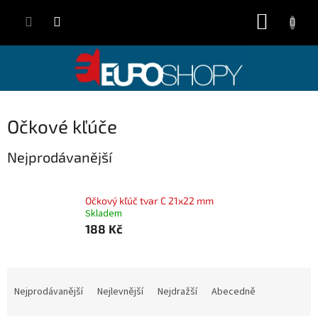
Přejít
NÁKUP
na
obsah
KOŠÍK
Očkové kľúče
Nejprodávanější
Očkový kľúč tvar C 21x22 mm
Skladem
188 Kč
Ř
a
Nejprodávanější
Nejlevnější
Nejdražší
Abecedně
z