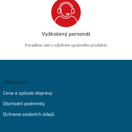
Vyškolený personál
Poradíme vám s výběrem správného produktu
Z
á
p
a
Informace
t
Cena a způsob dopravy
í
Obchodní podmínky
Ochrana osobních údajů