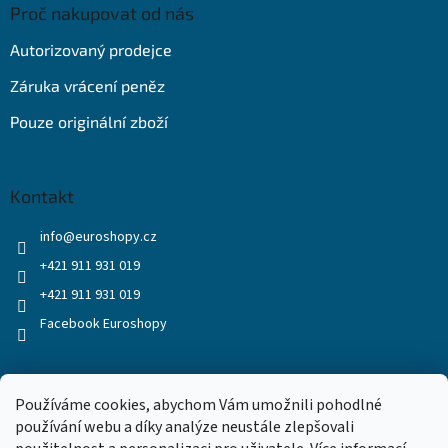
Proč nakupovat od nás
Autorizovaný prodejce
Záruka vrácení peněz
Pouze originální zboží
Kontakt
info
@
euroshopy.cz
+421 911 931 019
+421 911 931 019
Facebook Euroshopy
Přijímáme online platby
Používáme cookies, abychom Vám umožnili pohodlné
používání webu a díky analýze neustále zlepšovali