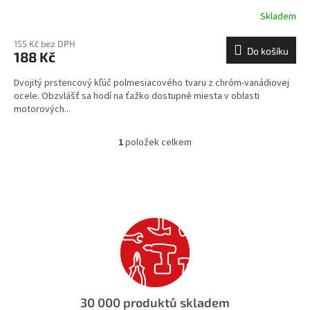
Skladem
155 Kč bez DPH
Do košíku
188 Kč
Dvojitý prstencový kľúč polmesiacového tvaru z chróm-vanádiovej
ocele. Obzvlášť sa hodí na ťažko dostupné miesta v oblasti
motorových...
1
položek celkem
O
v
l
á
d
a
c
í
p
r
v
k
30 000 produktů skladem
y