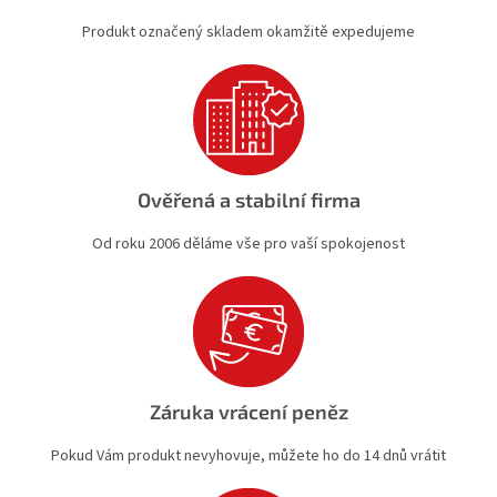
v
Produkt označený skladem okamžitě expedujeme
ý
p
i
s
u
Ověřená a stabilní firma
Od roku 2006 děláme vše pro vaší spokojenost
Záruka vrácení peněz
Pokud Vám produkt nevyhovuje, můžete ho do 14 dnů vrátit