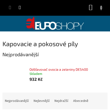
Přejít
NÁKUP
na
obsah
KOŠÍK
Kapovacie a pokosové píly
Nejprodávanější
Odšťavovač ovocia a zeleniny DES400
Skladem
932 Kč
Ř
a
Nejprodávanější
Nejlevnější
Nejdražší
Abecedně
z