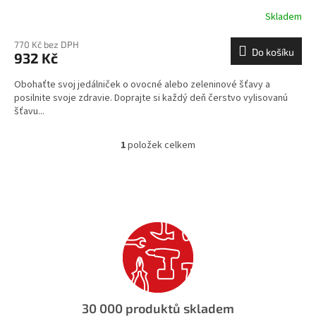
Skladem
770 Kč bez DPH
Do košíku
932 Kč
Obohaťte svoj jedálniček o ovocné alebo zeleninové šťavy a
posilnite svoje zdravie. Doprajte si každý deň čerstvo vylisovanú
šťavu...
1
položek celkem
O
v
l
á
d
a
c
í
p
r
v
k
30 000 produktů skladem
y