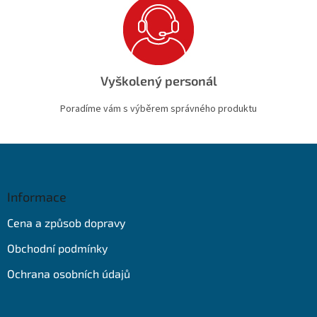
Vyškolený personál
Poradíme vám s výběrem správného produktu
Z
á
p
a
Informace
t
Cena a způsob dopravy
í
Obchodní podmínky
Ochrana osobních údajů