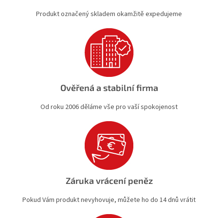
v
Produkt označený skladem okamžitě expedujeme
ý
p
i
s
u
Ověřená a stabilní firma
Od roku 2006 děláme vše pro vaší spokojenost
Záruka vrácení peněz
Pokud Vám produkt nevyhovuje, můžete ho do 14 dnů vrátit