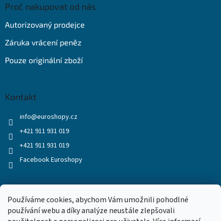
Proč nakupovat od nás
Autorizovaný prodejce
Záruka vrácení peněz
Pouze originální zboží
Kontakt
info
@
euroshopy.cz
+421 911 931 019
+421 911 931 019
Facebook Euroshopy
Přijímáme online platby
Používáme cookies, abychom Vám umožnili pohodlné
používání webu a díky analýze neustále zlepšovali