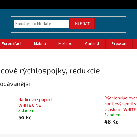
HLEDAT
Euronářadí
Makita
Metabo
Garland
Proxxon
cové rýchlospojky, redukcie
odávanější
Rýchlopripojovac
Hadicová spojka 1"
hadicový ventil s
WHITE LINE
vsuvkami WHITE
Skladem
Skladem
54 Kč
48 Kč