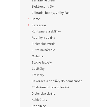
Zariadenie dielní
Elektrocentrály
Záhrada, hobby, voľný čas
Home
Kategórie
Kontejnery a skříňky
Rebríky a vozíky
Dielenské svetlá
Kufre na náradie
Ostatné
Stolné futbaly
Zdviháky
Traktory
Dekorace a doplňky do domácnosti
Příslušenství pro grilování
Dielenské skrine
Kultivátory
Popolnice