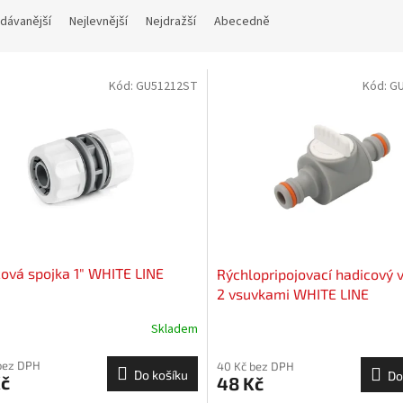
dávanější
Nejlevnější
Nejdražší
Abecedně
Kód:
GU51212ST
Kód:
G
ová spojka 1" WHITE LINE
Rýchlopripojovací hadicový v
2 vsuvkami WHITE LINE
Skladem
bez DPH
40 Kč bez DPH
Do košíku
Do
Kč
48 Kč