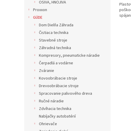
OSIVA, HNOJIVA
Plasto
poško
Proxxon
spájan
GÜDE
Dom Dielňa Záhrada
Čistiaca technika
Stavebné stroje
Záhradná technika
Kompresory, pneumaticke náradie
Čerpadlá a vodárne
Zváranie
Kovoobrábacie stroje
Drevoobrábacie stroje
Spracovanie palivového dreva
Ručné náradie
Zdvíhacia technika
Nabíjačky autobatérií
Ohrievače