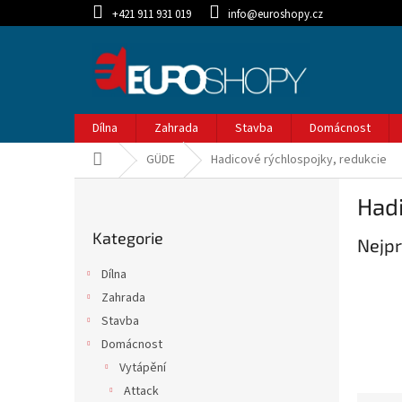
Přejít
+421 911 931 019
info@euroshopy.cz
na
obsah
Dílna
Zahrada
Stavba
Domácnost
Domů
GÜDE
Hadicové rýchlospojky, redukcie
P
Hadi
o
Přeskočit
s
Kategorie
kategorie
Nejpr
t
r
Dílna
a
Zahrada
n
Stavba
n
í
Domácnost
p
Vytápění
a
Attack