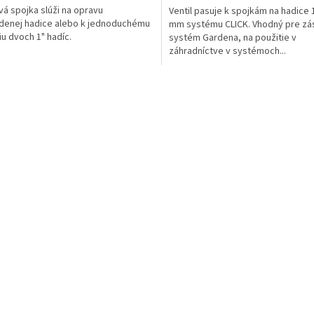
vá spojka slúži na opravu
Ventil pasuje k spojkám na hadice 
denej hadice alebo k jednoduchému
mm systému CLICK. Vhodný pre zá
iu dvoch 1" hadíc.
systém Gardena, na použitie v
záhradníctve v systémoch...
O
v
l
á
d
a
c
í
p
r
v
k
y
v
ý
p
i
s