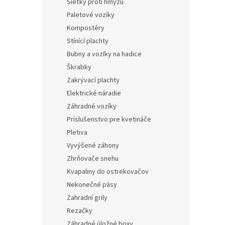
Sieťky proti hmyzu
Paletové vozíky
Kompostéry
Stínící plachty
Bubny a vozíky na hadice
Škrabky
Zakrývací plachty
Elektrické náradie
Záhradné vozíky
Príslušenstvo pre kvetináče
Pletiva
Vyvýšené záhony
Zhrňovače snehu
Kvapaliny do ostrekovačov
Nekonečné pásy
Zahradní grily
Rezačky
Záhradné úložné boxy