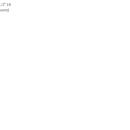
1/2" 16
suvný