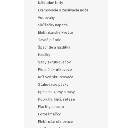
Náhradné brity
Olamovacie a zasúvacie nože
Vodováhy
Skúšačky napätia
Elektrikárske kliešte
Tavné pištole
Špachtle a hladítka
Hasáky
Sady skrutkovačov
Ploché skrutkovače
Krížové skrutkovače
Sťahovacie pásky
Upínacie gumy a pásy
Popruhy, laná, reťaze
Plachty na auto
Fotorámečky
Elektrické ohrievače