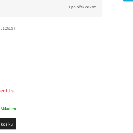
2
položek celkem
U51261ST
entil s
Skladem
 košíku