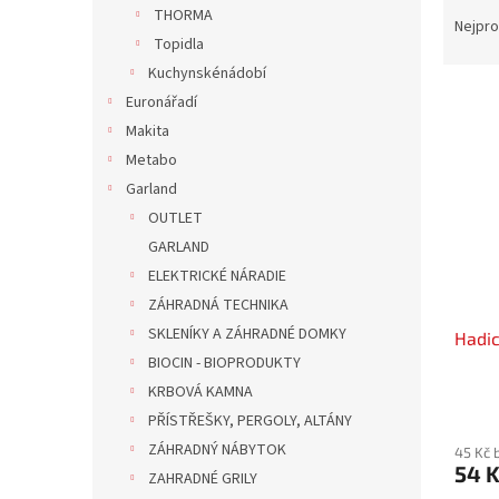
Ř
n
THORMA
a
e
Nejpro
Topidla
z
l
e
Kuchynskénádobí
V
n
Euronářadí
ý
í
Makita
p
p
Metabo
i
r
Garland
s
o
p
OUTLET
d
r
u
GARLAND
o
k
ELEKTRICKÉ NÁRADIE
d
t
ZÁHRADNÁ TECHNIKA
u
ů
SKLENÍKY A ZÁHRADNÉ DOMKY
Hadic
k
BIOCIN - BIOPRODUKTY
t
ů
KRBOVÁ KAMNA
PŘÍSTŘEŠKY, PERGOLY, ALTÁNY
ZÁHRADNÝ NÁBYTOK
45 Kč 
54 
ZAHRADNÉ GRILY