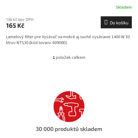
Skladem
136 Kč bez DPH
Do košíku
165 Kč
Lamelový filter pre Vysávač na mokré aj suché vysávanie 1400 W 30
litrov NTS30 (kód tovaru: 60900D).
1
položek celkem
O
v
l
á
d
a
c
í
p
r
v
k
30 000 produktů skladem
y
v