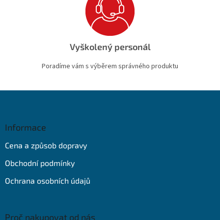
Vyškolený personál
Poradíme vám s výběrem správného produktu
Z
á
p
a
Informace
t
Cena a způsob dopravy
í
Obchodní podmínky
Ochrana osobních údajů
Proč nakupovat od nás