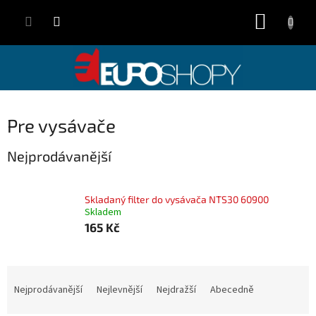
Přejít
NÁKUP
na
obsah
KOŠÍK
Pre vysávače
Nejprodávanější
Skladaný filter do vysávača NTS30 60900
Skladem
165 Kč
Ř
a
Nejprodávanější
Nejlevnější
Nejdražší
Abecedně
z