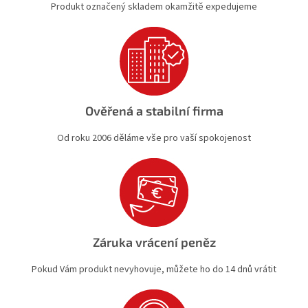
Produkt označený skladem okamžitě expedujeme
ý
p
i
s
u
Ověřená a stabilní firma
Od roku 2006 děláme vše pro vaší spokojenost
Záruka vrácení peněz
Pokud Vám produkt nevyhovuje, můžete ho do 14 dnů vrátit