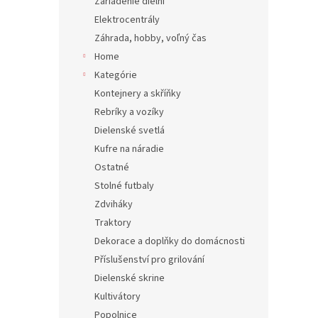
Zariadenie dielní
Elektrocentrály
Záhrada, hobby, voľný čas
Home
Kategórie
Kontejnery a skříňky
Rebríky a vozíky
Dielenské svetlá
Kufre na náradie
Ostatné
Stolné futbaly
Zdviháky
Traktory
Dekorace a doplňky do domácnosti
Příslušenství pro grilování
Dielenské skrine
Kultivátory
Popolnice