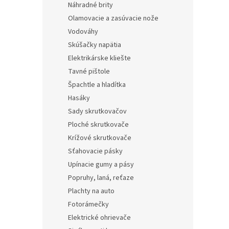
Náhradné brity
Olamovacie a zasúvacie nože
Vodováhy
Skúšačky napätia
Elektrikárske kliešte
Tavné pištole
Špachtle a hladítka
Hasáky
Sady skrutkovačov
Ploché skrutkovače
Krížové skrutkovače
Sťahovacie pásky
Upínacie gumy a pásy
Popruhy, laná, reťaze
Plachty na auto
Fotorámečky
Elektrické ohrievače