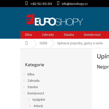
Přejít
+421 911 931 019
info@euroshopy.cz
na
obsah
Dílna
Zahrada
Stavba
Domácnost
Domů
GÜDE
Upínacie popruhy, gumy a siete
P
Upín
o
Přeskočit
s
Kategorie
kategorie
Nejpr
t
r
Dílna
a
Zahrada
n
Stavba
n
í
Domácnost
p
Vytápění
a
Attack