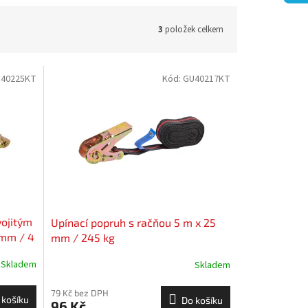
3
položek celkem
40225KT
Kód:
GU40217KT
vojitým
Upínací popruh s račňou 5 m x 25
 mm / 4
mm / 245 kg
Skladem
Skladem
79 Kč bez DPH
 košíku
Do košíku
96 Kč