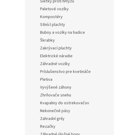
Sieťky proti hmyzu
Paletové vozíky
Kompostéry
Stínící plachty
Bubny a vozíky na hadice
Škrabky
Zakrývací plachty
Elektrické náradie
Záhradné vozíky
Príslušenstvo pre kvetináče
Pletiva
Vyvýšené záhony
Zhrňovače snehu
Kvapaliny do ostrekovačov
Nekonečné pásy
Zahradní grily
Rezačky
Záhradné úložné boxy