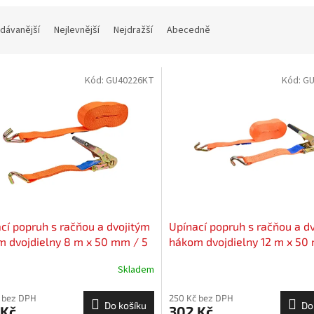
dávanější
Nejlevnější
Nejdražší
Abecedně
Kód:
GU40226KT
Kód:
GU
cí popruh s račňou a dvojitým
Upínací popruh s račňou a d
 dvojdielny 8 m x 50 mm / 5
hákom dvojdielny 12 m x 50
T
Skladem
 bez DPH
250 Kč bez DPH
Do košíku
Do
 Kč
302 Kč