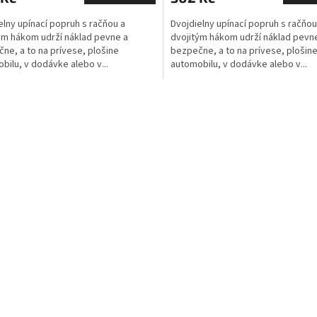
elny upínací popruh s račňou a
Dvojdielny upínací popruh s račňou
ým hákom udrží náklad pevne a
dvojitým hákom udrží náklad pevn
ne, a to na prívese, plošine
bezpečne, a to na prívese, plošin
bilu, v dodávke alebo v...
automobilu, v dodávke alebo v...
O
v
l
á
d
a
c
í
p
r
v
k
y
v
ý
p
i