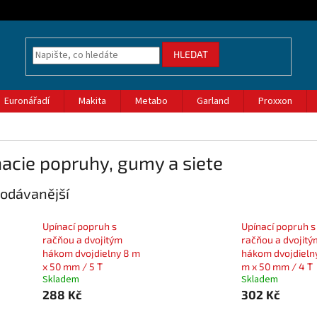
HLEDAT
Euronářadí
Makita
Metabo
Garland
Proxxon
acie popruhy, gumy a siete
odávanější
Upínací popruh s
Upínací popruh s
račňou a dvojitým
račňou a dvojitý
hákom dvojdielny 8 m
hákom dvojdieln
x 50 mm / 5 T
m x 50 mm / 4 T
Skladem
Skladem
288 Kč
302 Kč