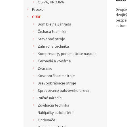
OSIVA, HNOJIVA
Dvojdi
Proxxon
dvojit
GÜDE
bezpeč
Dom Dielňa Záhrada
automo
Čistiaca technika
Stavebné stroje
Záhradná technika
Kompresory, pneumaticke náradie
Čerpadlá a vodárne
Zváranie
Kovoobrábacie stroje
Drevoobrábacie stroje
Spracovanie palivového dreva
Ručné náradie
Zdvíhacia technika
Nabíjačky autobatérií
Ohrievače