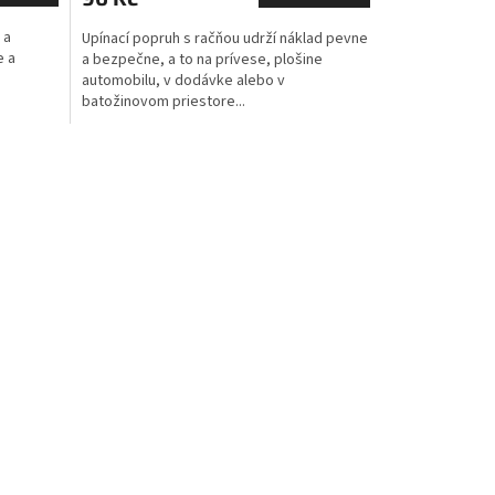
 a
Upínací popruh s račňou udrží náklad pevne
e a
a bezpečne, a to na prívese, plošine
e
automobilu, v dodávke alebo v
batožinovom priestore...