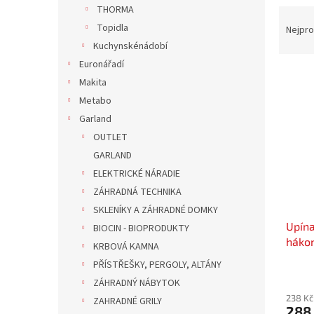
n
THORMA
Ř
e
a
Topidla
Nejpro
l
z
Kuchynskénádobí
e
Euronářadí
V
n
Makita
ý
í
Metabo
p
p
Garland
i
r
s
o
OUTLET
p
d
GARLAND
r
u
ELEKTRICKÉ NÁRADIE
o
k
ZÁHRADNÁ TECHNIKA
d
t
SKLENÍKY A ZÁHRADNÉ DOMKY
u
ů
Upína
k
BIOCIN - BIOPRODUKTY
hákom
t
KRBOVÁ KAMNA
T
ů
PŘÍSTŘEŠKY, PERGOLY, ALTÁNY
ZÁHRADNÝ NÁBYTOK
238 Kč
ZAHRADNÉ GRILY
288