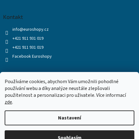
Kontakt
info
@
euroshopy.cz
+421 911 931 019
+421 911 931 019
Facebook Euroshopy
Přijímáme online platby
Používáme cookies, abychom Vám umožnili pohodlné
používání webu a díky analýze neustále zlepšovali
použitelnost a personalizaci pro uživatele. Více informací
zde
.
Nastavení
Vytvořil Shoptet
Souhlasím
Copyright 2026
Euroshopy
. Všechna práva vyhrazena.