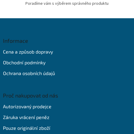
Poradíme vám s výběrem správného produktu
Z
á
p
a
Informace
t
Cena a způsob dopravy
í
Obchodní podmínky
Ochrana osobních údajů
Proč nakupovat od nás
Autorizovaný prodejce
Záruka vrácení peněz
Pouze originální zboží