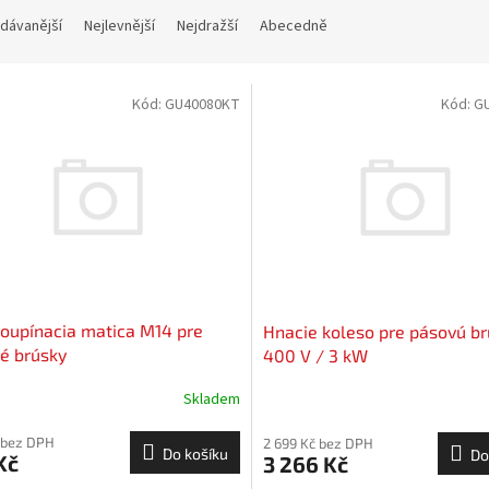
dávanější
Nejlevnější
Nejdražší
Abecedně
Kód:
GU40080KT
Kód:
G
oupínacia matica M14 pre
Hnacie koleso pre pásovú b
é brúsky
400 V / 3 kW
Skladem
 bez DPH
2 699 Kč bez DPH
Do košíku
Do
Kč
3 266 Kč