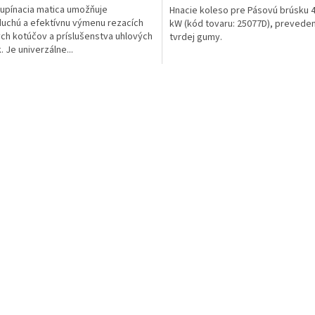
upínacia matica umožňuje
Hnacie koleso pre Pásovú brúsku 4
uchú a efektívnu výmenu rezacích
kW (kód tovaru: 25077D), preveden
ch kotúčov a príslušenstva uhlových
tvrdej gumy.
. Je univerzálne...
O
v
l
á
d
a
c
í
p
r
v
k
y
v
ý
p
i
s