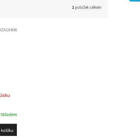
2
položek celkem
UZA18406
rúsku
Skladem
 košíku