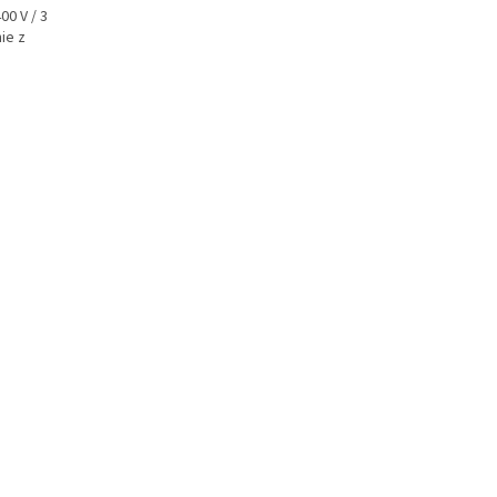
00 V / 3
ie z