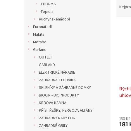
Ř
n
THORMA
a
e
Nejpro
Topidla
z
l
e
Kuchynskénádobí
V
n
Euronářadí
ý
í
Makita
p
p
Metabo
i
r
Garland
s
o
p
OUTLET
d
r
u
GARLAND
o
k
ELEKTRICKÉ NÁRADIE
d
t
ZÁHRADNÁ TECHNIKA
u
ů
SKLENÍKY A ZÁHRADNÉ DOMKY
Rýchl
k
uhlov
BIOCIN - BIOPRODUKTY
t
ů
KRBOVÁ KAMNA
PŘÍSTŘEŠKY, PERGOLY, ALTÁNY
ZÁHRADNÝ NÁBYTOK
150 Kč
181 
ZAHRADNÉ GRILY