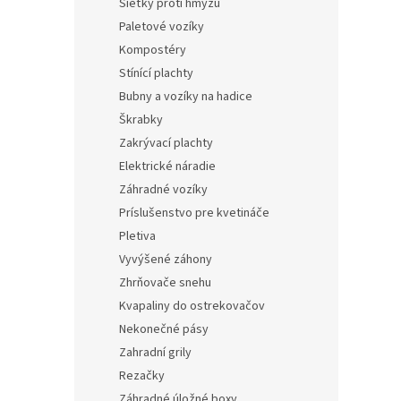
Sieťky proti hmyzu
Paletové vozíky
Kompostéry
Stínící plachty
Bubny a vozíky na hadice
Škrabky
Zakrývací plachty
Elektrické náradie
Záhradné vozíky
Príslušenstvo pre kvetináče
Pletiva
Vyvýšené záhony
Zhrňovače snehu
Kvapaliny do ostrekovačov
Nekonečné pásy
Zahradní grily
Rezačky
Záhradné úložné boxy