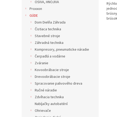
OSIVA, HNOJIVA
Rýchlo
jednod
Proxxon
brúsny
GÜDE
brúsok
Dom Dielňa Záhrada
Čistiaca technika
Stavebné stroje
Záhradná technika
Kompresory, pneumaticke náradie
Čerpadlá a vodárne
Zváranie
Kovoobrábacie stroje
Drevoobrábacie stroje
Spracovanie palivového dreva
Ručné náradie
Zdvíhacia technika
Nabíjačky autobatérií
Ohrievače