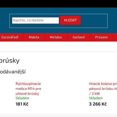
HLEDAT
Euronářadí
Makita
Metabo
Garland
Proxxon
brúsky
odávanější
Rýchloupínacia
Hnacie koleso pr
matica M14 pre
pásovú brúsku 4
uhlové brúsky
/ 3 kW
Skladem
Skladem
181 Kč
3 266 Kč