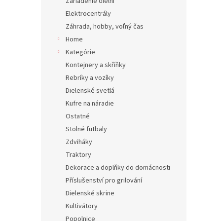
Zariadenie dielní
Elektrocentrály
Záhrada, hobby, voľný čas
Home
Kategórie
Kontejnery a skříňky
Rebríky a vozíky
Dielenské svetlá
Kufre na náradie
Ostatné
Stolné futbaly
Zdviháky
Traktory
Dekorace a doplňky do domácnosti
Příslušenství pro grilování
Dielenské skrine
Kultivátory
Popolnice