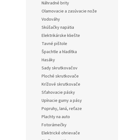
Náhradné brity
Olamovacie a zasúvacie nože
Vodováhy
Skúšačky napätia
Elektrikárske kliešte
Tavné pištole
Špachtle a hladítka
Hasáky
Sady skrutkovačov
Ploché skrutkovače
Krížové skrutkovače
Sťahovacie pásky
Upínacie gumy a pásy
Popruhy, laná, reťaze
Plachty na auto
Fotorámečky
Elektrické ohrievače